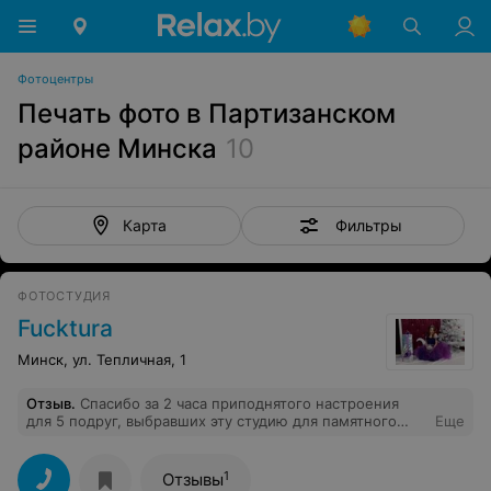
Фотоцентры
Печать фото в Партизанском
районе Минска
10
Фильтры
Карта
ФОТОСТУДИЯ
Fucktura
Минск, ул. Тепличная, 1
Отзыв
.
Спасибо за 2 часа приподнятого настроения
для 5 подруг, выбравших эту студию для памятного
Еще
фотографирования по поводу дня рождения. Это
оказался первый опыт работы моделями перед
софитами. Фотографом была одна из нас. Хотя без
1
Отзывы