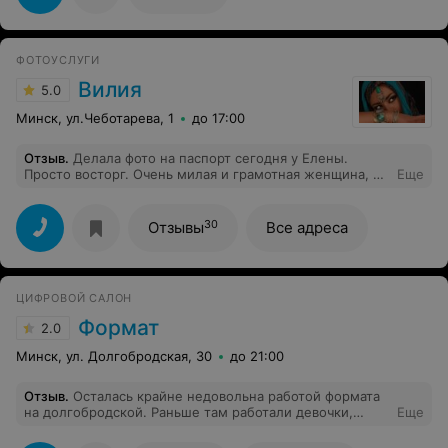
опыта работы с "чужим" светом. Чувствовали себя
достаточно свободно, экспериментировали,
переодевались, поэтому хорошее настроение помогло
сделать неплохие снимки. Уже появились мысли о
ФОТОУСЛУГИ
следующей фотосессии с учётом полученных
результатов. Спасибо Анжелике за спокойное
Вилия
5.0
отношение к клиентам. Думаю, ещё вернёмся сюда...
Минск, ул.Чеботарева, 1
до 17:00
Отзыв
.
Делала фото на паспорт сегодня у Елены.
Просто восторг. Очень милая и грамотная женщина, а
Еще
главное ПРОФЕССИОНАЛ своего дела. Все фото только
к ней ♥️
30
Отзывы
Все адреса
ЦИФРОВОЙ САЛОН
Формат
2.0
Минск, ул. Долгобродская, 30
до 21:00
Отзыв
.
Осталась крайне недовольна работой формата
на долгобродской. Раньше там работали девочки,
Еще
классные, все делали супер. Сейчас там парень (во
вторник работал), все бы ничего, но сразу поняла, что