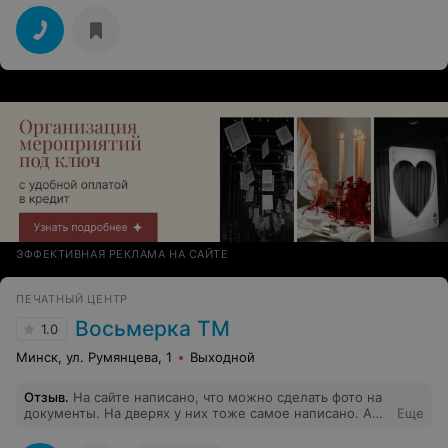
профессионалов,работающих в ней и самой студии.
Отношение ко мне, как к клиенту, оказалось
превосходным, а это очень важно! Сама студия
большая, светлая и очень уютная! Я в восторге от
проведенного времени в фотостудии! Встретила
добрейшая и приветливая администратор Ольга.
ЭФФЕКТИВНАЯ РЕКЛАМА НА САЙТЕ
ПЕЧАТНЫЙ ЦЕНТР
Восьмерка ТМ
1.0
Минск, ул. Румянцева, 1
Выходной
Отзыв
.
На сайте написано, что можно сделать фото на
документы. На дверях у них тоже самое написано. А
Еще
на деле они этим не занимаются! Спасибо за
потраченное время!