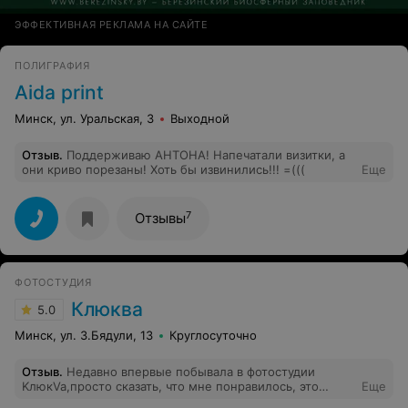
ЭФФЕКТИВНАЯ РЕКЛАМА НА САЙТЕ
ПОЛИГРАФИЯ
Aida print
Минск, ул. Уральская, 3
Выходной
Отзыв
.
Поддерживаю АНТОНА! Напечатали визитки, а
они криво порезаны! Хоть бы извинились!!! =(((
Еще
7
Отзывы
ФОТОСТУДИЯ
Клюква
5.0
Минск, ул. З.Бядули, 13
Круглосуточно
Отзыв
.
Недавно впервые побывала в фотостудии
KлюкVa,просто сказать, что мне понравилось, это
Еще
ничего не сказать! Я была в полном восторге от