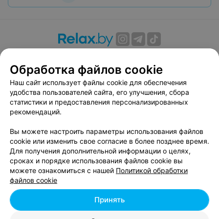
О проекте
Новости проекта
Размещение рекламы
Обработка файлов cookie
Вакансии
Публичный договор
Способы оплаты
Публичный договор по использованию сервиса
Наш сайт использует файлы cookie для обеспечения
«Афиша»
удобства пользователей сайта, его улучшения, сбора
статистики и предоставления персонализированных
Пользовательское соглашение
рекомендаций.
Написать в поддержку
Вы можете настроить параметры использования файлов
Связаться по вопросам сотрудничества
cookie или изменить свое согласие в более позднее время.
Написать руководителю relax.by
Для получения дополнительной информации о целях,
Персональные настройки cookie
сроках и порядке использования файлов cookie вы
можете ознакомиться с нашей
Политикой обработки
Обработка персональных данных
файлов cookie
Принять
© 2026 ООО «Артокс Лаб», УНП 191700409, регистрирующий орган -