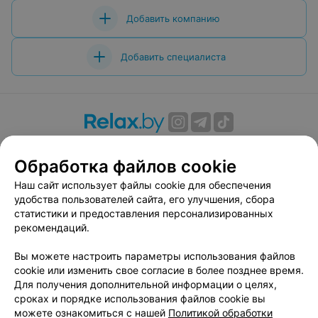
Добавить компанию
Добавить специалиста
О проекте
Новости проекта
Размещение рекламы
Обработка файлов cookie
Вакансии
Публичный договор
Способы оплаты
Публичный договор по использованию сервиса
Наш сайт использует файлы cookie для обеспечения
«Афиша»
удобства пользователей сайта, его улучшения, сбора
статистики и предоставления персонализированных
Пользовательское соглашение
рекомендаций.
Написать в поддержку
Вы можете настроить параметры использования файлов
Связаться по вопросам сотрудничества
cookie или изменить свое согласие в более позднее время.
Написать руководителю relax.by
Для получения дополнительной информации о целях,
Персональные настройки cookie
сроках и порядке использования файлов cookie вы
можете ознакомиться с нашей
Политикой обработки
Обработка персональных данных