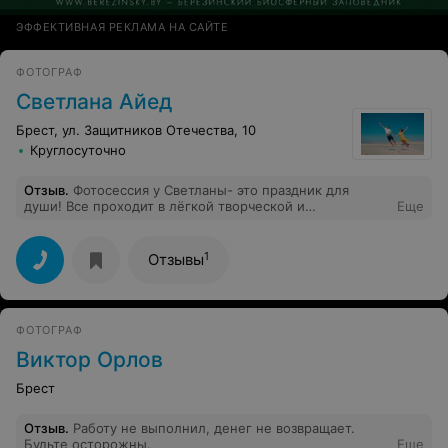
ЭФФЕКТИВНАЯ РЕКЛАМА НА САЙТЕ
ФОТОГРАФ
Cветлана Айед
Брест, ул. Защитников Отечества, 10
Круглосуточно
Отзыв
.
Фотосессия у Светланы- это праздник для
души! Все проходит в лёгкой творческой и
Еще
непринужденной атмосфере. Результат радует
красотой и воспоминанием о приятно проведенном
времени;-)
1
Отзывы
ФОТОГРАФ
Виктор Орлов
Брест
Отзыв
.
Работу не выполнил, денег не возвращает.
Будьте осторожны.
Еще