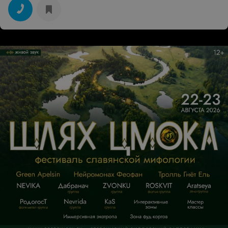
весьма приятна и легка в общении (да, не со всяким
фотографом за съёмку успеваешь словить одну
волну).Если хотите классных фото - обращайтесь, не
пожалеете :)