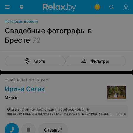
Фотографы в Бресте
Свадебные фотографы в
Бресте
72
Фильтры
Карта
СВАДЕБНЫЙ ФОТОГРАФ
Ирина Салак
Минск
Отзыв
.
Ирина-настоящий профессионал и
замечательный человек! Мы с мужем никогда раньше
Еще
не работали с фотографом, но, благодаря умению
создавать душевную атмосферу, благодаря
тактичности Ирины и дельным советам во время
1
Отзывы