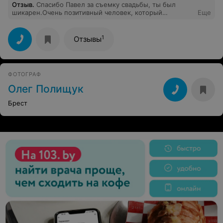
Отзыв
.
Спасибо Павел за съемку свадьбы, ты был
шикарен.Очень позитивный человек, который
Еще
прибодрял нас, делал особую атмосферу и
придумывал безумное :)
1
Отзывы
ФОТОГРАФ
Олег Полищук
Брест