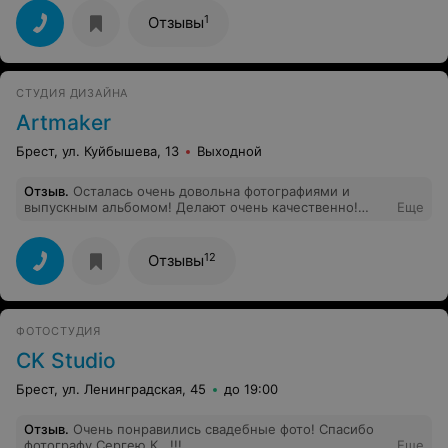
1
Отзывы
СТУДИЯ ДИЗАЙНА
Artmaker
Брест, ул. Куйбышева, 13
Выходной
Отзыв
.
Осталась очень довольна фотографиями и
выпускным альбомом! Делают очень качественно!
Еще
Присоединяюсь к комментариям ниже! Не могла не
выразить свою благодарность Вам за работу!
Творческих успехов и процветания!
12
Отзывы
ФОТОСТУДИЯ
CK Studio
Брест, ул. Ленинградская, 45
до 19:00
Отзыв
.
Очень понравились свадебные фото! Спасибо
фотографу Сергею К...!!!
Еще