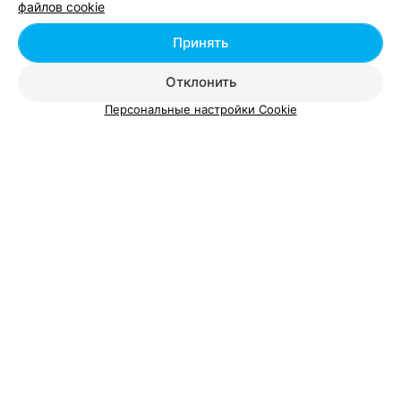
файлов cookie
Добавить специалиста
Принять
Отклонить
Персональные настройки Cookie
О проекте
Новости проекта
Размещение рекламы
Вакансии
Публичный договор
Способы оплаты
Публичный договор по использованию сервиса
«Афиша»
Пользовательское соглашение
Написать в поддержку
Связаться по вопросам сотрудничества
Написать руководителю relax.by
Персональные настройки cookie
Обработка персональных данных