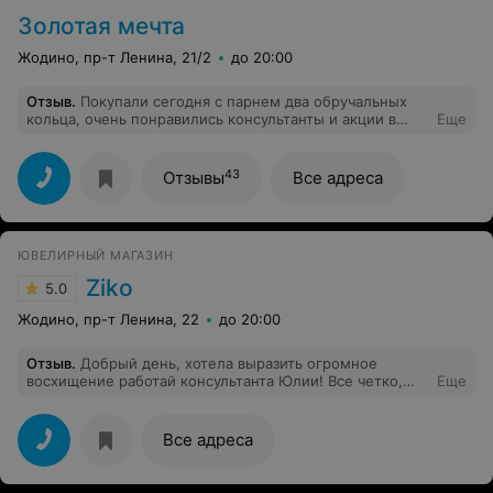
Золотая мечта
Жодино, пр-т Ленина, 21/2
до 20:00
Отзыв
.
Покупали сегодня с парнем два обручальных
кольца, очень понравились консультанты и акции в
Еще
вашем магазине. Приобрели то что хотели еще и с
хорошей скидкой. Спасибо огромное вашему
персоналу, особенно женщине - блондинке за
43
Отзывы
Все адреса
качественное обслуживание. Будем приходить к вам
еще!
ЮВЕЛИРНЫЙ МАГАЗИН
Ziko
5.0
Жодино, пр-т Ленина, 22
до 20:00
Отзыв
.
Добрый день, хотела выразить огромное
восхищение работай консультанта Юлии! Все четко,
Еще
грамотно, с улыбкой! Получили не вероятные эмоции
от салона. Такой атмосферой магазины в Жодино не
радуют.
Все адреса