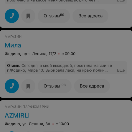
прилично и на кассе меня оповещают,что нет
Еще
пакетов....ну что за дела. Решите вы этот вопрос,чей
прокол. Вот и сегодня!!!
59
Отзывы
Все адреса
МАГАЗИН
Мила
Жодино, пр-т Ленина, 17/2
с 09:00
Отзыв
.
Сегодня, в свой выходной, посетила магазин в
г.Жодино, Мира 10. Выбирала лаки, на краю полки
Еще
лежали палитры с образцами лаков. Одна из них упала
за стеллаж. Рядом стояли два продавца-консультанта,
вроде должны помогать консультировать, но нет. На
103
Отзывы
Все адреса
что одна из них, высказалась в мою сторону
"криворукая"! Уровень магазина говорит сам за себя -
базарная лавка! Больше ни ногой!
МАГАЗИН ПАРФЮМЕРИИ
AZMIRLI
Жодино, ул. Ленина, 3А
с 10:00