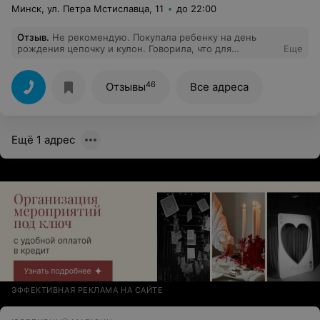
Минск, ул. Петра Мстиславца, 11
до 22:00
Отзыв
.
Не рекомендую. Покупала ребенку на день
рождения цепочку и кулон. Говорила, что для
Еще
постоянной носки , вроде девушка консультант была
доброжелательной, я ей доверилась и только дома
прочла, что цепочка из другого золота, пустотелая.
46
Отзывы
Все адреса
Никто меня об этом не предупреждал. Что теперь
делать не знаю. Понимаю что сама виновата, но
надеялась, что все таки магазин ерундой не торгует,
ошиблась.
Ещё 1 адрес
ЭФФЕКТИВНАЯ РЕКЛАМА НА САЙТЕ