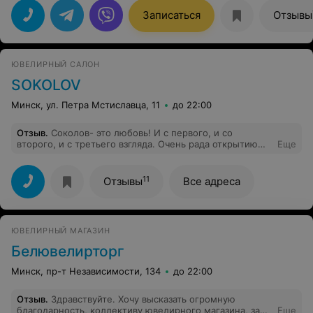
к ребёнку. Я стараюсь приучать дочку к
самостоятельности, и продавец как-то сразу поняла
Записаться
Отзывы
это. Показывая серёжки, обсуждала их именно с
доченькой, очень уважительно слушала её мнение.
Спасибо!
ЮВЕЛИРНЫЙ САЛОН
SOKOLOV
Минск, ул. Петра Мстиславца, 11
до 22:00
Отзыв
.
Соколов- это любовь! И с первого, и со
второго, и с третьего взгляда. Очень рада открытию
Еще
фирменного магазина. Ассортимент потрясающий,
девочки вежливые, обходительные, помогли выбрать
серьги мечты
11
Отзывы
Все адреса
ЮВЕЛИРНЫЙ МАГАЗИН
Белювелирторг
Минск, пр-т Независимости, 134
до 22:00
Отзыв
.
Здравствуйте. Хочу высказать огромную
благодарность, коллективу ювелирного магазина, за
Еще