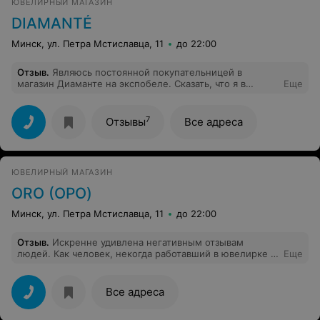
ЮВЕЛИРНЫЙ МАГАЗИН
DIAMANTÉ
Минск, ул. Петра Мстиславца, 11
до 22:00
Отзыв
.
Являюсь постоянной покупательницей в
магазин Диаманте на экспобеле. Сказать, что я в
Еще
восторге от магазина-ничего не сказать: девочки там
замечательные, квалифицированные да и как люди
просто молодцы. Всем рекомендую только к ним, и
7
Отзывы
Все адреса
выбор, и качество
ЮВЕЛИРНЫЙ МАГАЗИН
ORO (ОРО)
Минск, ул. Петра Мстиславца, 11
до 22:00
Отзыв
.
Искренне удивлена негативным отзывам
людей. Как человек, некогда работавший в ювелирке и
Еще
понимающий в этом вопросе, могу сказать, что 99%
таких негативщиков - реально сами виноваты в
дефектах, а прикрываются плохим качеством. Для
Все адреса
меня ОРО - безусловно классный ассортимент. Важно
понимать, для каких целей покупаете украшение и как