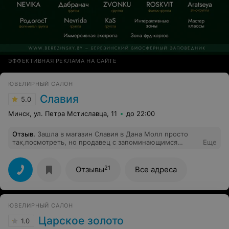
ЭФФЕКТИВНАЯ РЕКЛАМА НА САЙТЕ
ЮВЕЛИРНЫЙ САЛОН
Славия
5.0
Минск, ул. Петра Мстиславца, 11
до 22:00
Отзыв
.
Зашла в магазин Славия в Дана Молл просто
так,посмотреть, но продавец с запоминающимся
Еще
именем Сабина,убедила таки,что мне очень нужно
себя побаловать подарком.В итоге я вышла с покупкой
.(Но серьги в серебре действительно оказались
21
Отзывы
Все адреса
шикарными)
ЮВЕЛИРНЫЙ САЛОН
Царское золото
1.0