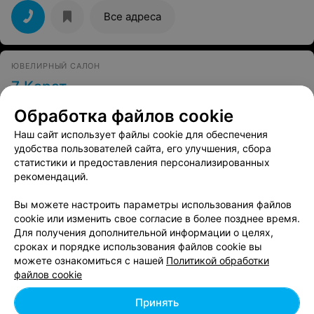
Все адреса
ЮВЕЛИРНЫЙ САЛОН
7 Карат
Минск, ул. Петра Мстиславца, 11
до 22:00
Обработка файлов cookie
Наш сайт использует файлы cookie для обеспечения
Все адреса
удобства пользователей сайта, его улучшения, сбора
статистики и предоставления персонализированных
рекомендаций.
ЮВЕЛИРНЫЙ МАГАЗИН
Вы можете настроить параметры использования файлов
Zorka
cookie или изменить свое согласие в более позднее время.
Минск, пр-т Независимости, 134
до 22:00
Для получения дополнительной информации о целях,
сроках и порядке использования файлов cookie вы
можете ознакомиться с нашей
Политикой обработки
ЮВЕЛИРНЫЙ САЛОН
файлов cookie
Zoloto&Serebro
Принять
Минск, ул. Петра Мстиславца, 11
до 22:00