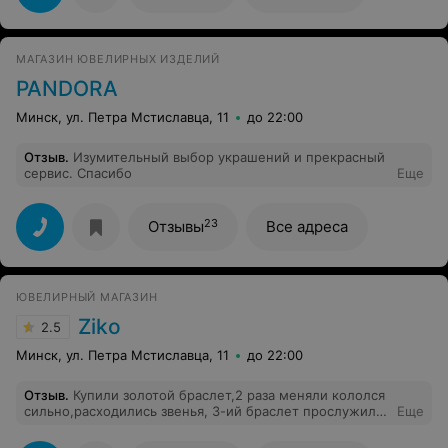
объясните разницу в стоимости: стоимость
увеличилась почти в 2.5 раза за один день..... зачем
проводить такие акции?
МАГАЗИН ЮВЕЛИРНЫХ ИЗДЕЛИЙ
PANDORA
Минск, ул. Петра Мстиславца, 11
до 22:00
Отзыв
.
Изумительный выбор украшений и прекрасный
сервис. Спасибо
Еще
23
Отзывы
Все адреса
ЮВЕЛИРНЫЙ МАГАЗИН
Ziko
2.5
Минск, ул. Петра Мстиславца, 11
до 22:00
Отзыв
.
Купили золотой браслет,2 раза меняли кололся
сильно,расходились звенья, 3-ий браслет прослужил
Еще
не долго начали лопаться звенья ,купили кольцо
выскочил камень,очень розачарована этим магазином