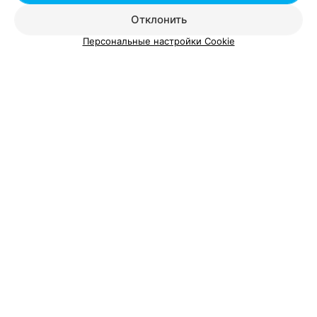
Отклонить
Все адреса
Персональные настройки Cookie
Вам будет интересно
Ювелирные магазины возле метро Институт
культуры в Минске
Ювелирные магазины возле метро Каменная
горка в Минске
Ювелирные магазины возле метро Кунцевщина в
Минске