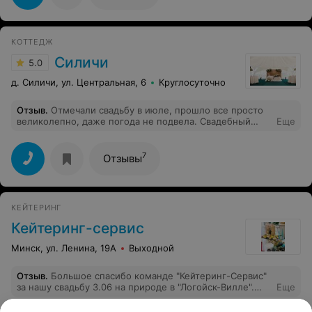
КОТТЕДЖ
Силичи
5.0
д. Силичи, ул. Центральная, 6
Круглосуточно
Отзыв
.
Отмечали свадьбу в июле, прошло все просто
великолепно, даже погода не подвела. Свадебный
Еще
шатер и его украшение был просто высший класс! Вся
территория в зелени, все ухожено, красиво! В самой
усадьбе все чисто и аккуратно. Отдельных дифирамбов
7
Отзывы
заслуживает кухня, цена, а главное качество
несравнимы со многими ресторанами. Тимофей - ты
лучший повар! А торт - сказка! От души всем
рекомендую!
КЕЙТЕРИНГ
Кейтеринг-сервис
Минск, ул. Ленина, 19А
Выходной
Отзыв
.
Большое спасибо команде "Кейтеринг-Сервис"
за нашу свадьбу 3.06 на природе в "Логойск-Вилле".
Еще
Одна подача закусок и оформление фуршета на
гастродосках чего стоит: безумно вкусно и очень