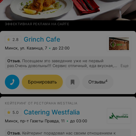
ЭФФЕКТИВНАЯ РЕКЛАМА НА САЙТЕ
Grinch Cafe
2.8
Минск, ул. Казинца, 7
до 22:00
Отзыв
.
Посещаем это заведение уже не первый
раз.Очень довольны!!! Сервис отличный, еда вкусная,
Еще
чисто и опрятно. Персонал замечательный.
Рекомендуем! Будем приходить сюда снова и снова)
Директору Игорю просто респект)
4
Бронировать
Отзывы
КЕЙТЕРИНГ ОТ РЕСТОРАНА WESTFALIA
Catering Westfalia
5.0
Минск, пр-т Газеты Правда, 11
до 03:00
Отзыв
.
Кейтеринг порадовал нас своим отношением к