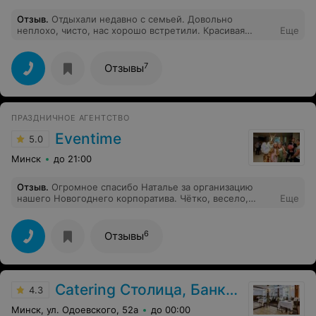
Отзыв
.
Отдыхали недавно с семьей. Довольно
неплохо, чисто, нас хорошо встретили. Красивая
Еще
природа, тишина. Хорошее место.
7
Отзывы
ПРАЗДНИЧНОЕ АГЕНТСТВО
Eventime
5.0
Минск
до 21:00
Отзыв
.
Огромное спасибо Наталье за организацию
нашего Новогоднего корпоратива. Чётко, весело,
Еще
разнообразно. Весь коллектив счастлив. До новых
встреч!
6
Отзывы
Catering Столица, Банкетный зал «Бавария»
4.3
Минск, ул. Одоевского, 52а
до 00:00