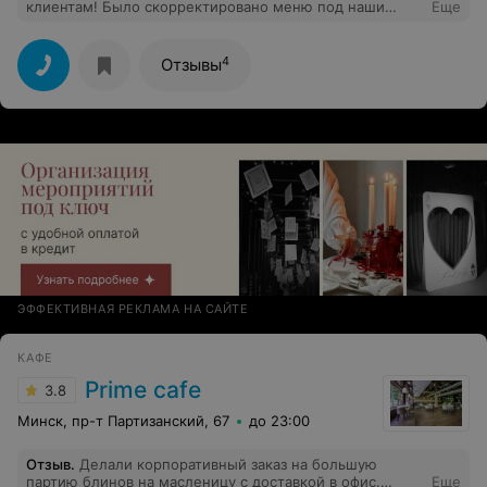
клиентам! Было скорректировано меню под наши
Еще
пожелания. Меню барбекю стоит отдельно отметить,
особенно шашлычки – мягчайшее сочное мясо,
пропитанное дымом огня – просто волшебно.
4
Отзывы
Обслуживание официантов на высшем уровне, очень
внимательны к гостям!
ЭФФЕКТИВНАЯ РЕКЛАМА НА САЙТЕ
КАФЕ
Prime cafe
3.8
Минск, пр-т Партизанский, 67
до 23:00
Отзыв
.
Делали корпоративный заказ на большую
партию блинов на масленицу с доставкой в офис.
Еще