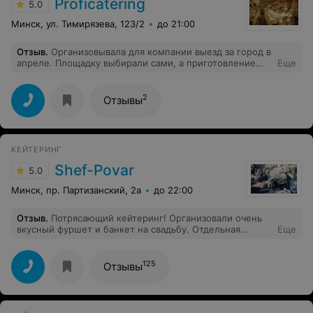
Proficatering
5.0
Минск, ул. Тимирязева, 123/2
до 21:00
Отзыв
.
Организовывала для компании выезд за город в
апреле. Площадку выбирали сами, а приготовление
Еще
еды и организацию барбекю в целом решили
переложить на кейтеринг. Выбирала из трех компаний,
решила остановиться на этой компании. Менеджер
2
Отзывы
помог составить меню проконсультировать по
количеству, ребята приехали раньше нас и успели все
подготовить. Очень волновалась, так как не знала эту
компанию, но все прошло отлично)
КЕЙТЕРИНГ
Shef-Рovar
5.0
Минск, пр. Партизанский, 2а
до 22:00
Отзыв
.
Потрясающий кейтеринг! Организовали очень
вкусный фуршет и банкет на свадьбу. Отдельная
Еще
благодарность декоратору, было сделано столько
деталей и красоты. Было чудесно, все на высшем
уровне!
125
Отзывы