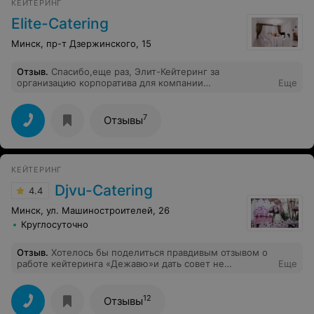
КЕЙТЕРИНГ
Elite-Catering
Минск, пр-т Дзержинского, 15
Отзыв
.
Спасибо,еще раз, Элит-Кейтеринг за
организацию корпоратива для компании
Еще
"Элитеврострой", еще раз убедили в том что вы
лучшие!Шеф-повару отдельный респект-кухня не
зависимо от формата мероприятия остается неизменно
7
Отзывы
великолепной!
КЕЙТЕРИНГ
Djvu-Сatering
4.4
Минск, ул. Машиностроителей, 26
Круглосуточно
Отзыв
.
Хотелось бы поделиться правдивым отзывом о
работе кейтеринга «Дежавю»и дать совет не
Еще
сотрудничать с ними! То как они работали и то, что
себе позволили, говорит только о величайшем
наглости! Отмечали свадьбу 04.09.21, хозяин усадьбы
12
Отзывы
отказался взять другой кейтеринг и нам пришлось