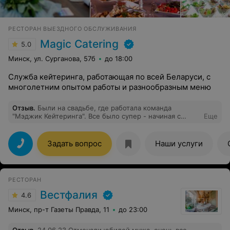
РЕСТОРАН ВЫЕЗДНОГО ОБСЛУЖИВАНИЯ
Magic Catering
5.0
Минск, ул. Сурганова, 57б
до 18:00
Служба кейтеринга, работающая по всей Беларуси, с
многолетним опытом работы и разнообразным меню
Отзыв
.
Были на свадьбе, где работала команда
"Мэджик Кейтеринга". Все было супер - начиная с
Еще
дизайна шатра заканчивая обслуживанием официантов.
Столы ломились от вкусной еды, а официанты
грамотно и культурно обслуживали! Несомненно
Задать вопрос
Наши услуги
воспользуюсь их услугами при возможности!
РЕСТОРАН
Вестфалия
4.6
Минск, пр-т Газеты Правда, 11
до 23:00