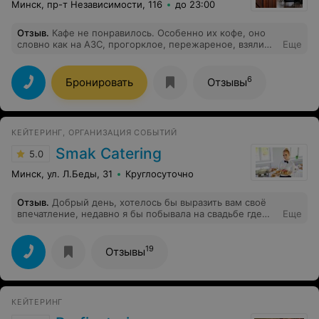
Минск, пр-т Независимости, 116
до 23:00
Отзыв
.
Кафе не понравилось. Особенно их кофе, оно
словно как на АЗС, прогорклое, пережареное, взяли
Еще
разное и оба отвратительные. За такие цены могли бы
иметь качественную кофемашину и во время её
обслуживать. Персонал угрюмый.
6
Бронировать
Отзывы
КЕЙТЕРИНГ, ОРГАНИЗАЦИЯ СОБЫТИЙ
Smak Сatering
5.0
Минск, ул. Л.Беды, 31
Круглосуточно
Отзыв
.
Добрый день, хотелось бы выразить вам своё
впечатление, недавно я бы побывала на свадьбе где
Еще
заказывали ваше обслуживание, я была просто
поражена, отличный сервиз, приветливые работники,
вкусная еда. Однако хотелось бы выделить вашего
19
Отзывы
сотрудника Дмитрия. Таких людей я ещё не встречала
добрый отзывчивый внимательный, он не только
следил что бы столы и бокалы не были пустые, а так
же успевал пообщаться с гостями составлял компанию
КЕЙТЕРИНГ
хорошей беседой, побольше бы таких замечательных
работников.