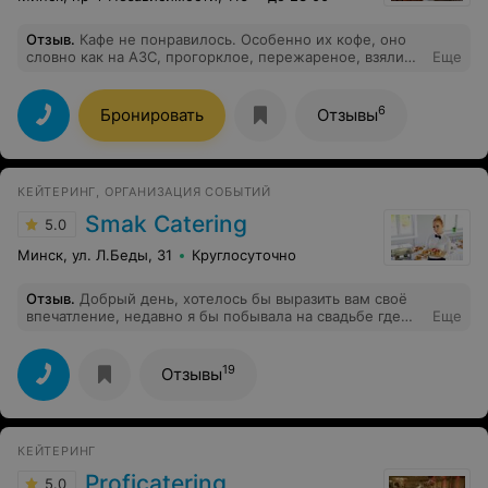
Отзыв
.
Кафе не понравилось. Особенно их кофе, оно
словно как на АЗС, прогорклое, пережареное, взяли
Еще
разное и оба отвратительные. За такие цены могли бы
иметь качественную кофемашину и во время её
обслуживать. Персонал угрюмый.
6
Бронировать
Отзывы
КЕЙТЕРИНГ, ОРГАНИЗАЦИЯ СОБЫТИЙ
Smak Сatering
5.0
Минск, ул. Л.Беды, 31
Круглосуточно
Отзыв
.
Добрый день, хотелось бы выразить вам своё
впечатление, недавно я бы побывала на свадьбе где
Еще
заказывали ваше обслуживание, я была просто
поражена, отличный сервиз, приветливые работники,
вкусная еда. Однако хотелось бы выделить вашего
19
Отзывы
сотрудника Дмитрия. Таких людей я ещё не встречала
добрый отзывчивый внимательный, он не только
следил что бы столы и бокалы не были пустые, а так
же успевал пообщаться с гостями составлял компанию
КЕЙТЕРИНГ
хорошей беседой, побольше бы таких замечательных
работников.
Proficatering
5.0