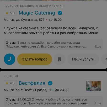
РЕСТОРАН ВЫЕЗДНОГО ОБСЛУЖИВАНИЯ
Magic Catering
5.0
Минск, ул. Сурганова, 57б
до 18:00
Служба кейтеринга, работающая по всей Беларуси, с
многолетним опытом работы и разнообразным меню
Отзыв
.
Были на свадьбе, где работала команда
"Мэджик Кейтеринга". Все было супер - начиная с
Еще
дизайна шатра заканчивая обслуживанием официантов.
Столы ломились от вкусной еды, а официанты
грамотно и культурно обслуживали! Несомненно
Задать вопрос
Наши услуги
воспользуюсь их услугами при возможности!
РЕСТОРАН
Вестфалия
4.6
Минск, пр-т Газеты Правда, 11
до 23:00
Отзыв
.
24.06.23 Отмечали юбилей мужа ,очень все
понравилось .Приятный ,вежливый персонал очень
Еще