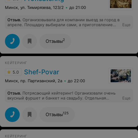
Минск, ул. Тимирязева, 123/2
до 21:00
Отзыв
.
Организовывала для компании выезд за город в
апреле. Площадку выбирали сами, а приготовление
Еще
еды и организацию барбекю в целом решили
переложить на кейтеринг. Выбирала из трех компаний,
решила остановиться на этой компании. Менеджер
2
Отзывы
помог составить меню проконсультировать по
количеству, ребята приехали раньше нас и успели все
подготовить. Очень волновалась, так как не знала эту
компанию, но все прошло отлично)
КЕЙТЕРИНГ
Shef-Рovar
5.0
Минск, пр. Партизанский, 2а
до 22:00
Отзыв
.
Потрясающий кейтеринг! Организовали очень
вкусный фуршет и банкет на свадьбу. Отдельная
Еще
благодарность декоратору, было сделано столько
деталей и красоты. Было чудесно, все на высшем
уровне!
125
Отзывы
КЕЙТЕРИНГ