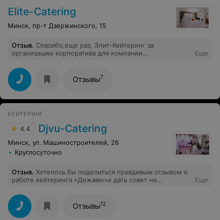
Elite-Catering
Минск, пр-т Дзержинского, 15
Отзыв
.
Спасибо,еще раз, Элит-Кейтеринг за
организацию корпоратива для компании
Еще
"Элитеврострой", еще раз убедили в том что вы
лучшие!Шеф-повару отдельный респект-кухня не
зависимо от формата мероприятия остается неизменно
7
Отзывы
великолепной!
КЕЙТЕРИНГ
Djvu-Сatering
4.4
Минск, ул. Машиностроителей, 26
Круглосуточно
Отзыв
.
Хотелось бы поделиться правдивым отзывом о
работе кейтеринга «Дежавю»и дать совет не
Еще
сотрудничать с ними! То как они работали и то, что
себе позволили, говорит только о величайшем
наглости! Отмечали свадьбу 04.09.21, хозяин усадьбы
12
Отзывы
отказался взять другой кейтеринг и нам пришлось
согласиться на данную организацию, так как они