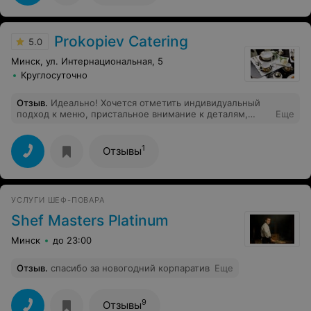
Prokopiev Catering
5.0
Минск, ул. Интернациональная, 5
Круглосуточно
Отзыв
.
Идеально! Хочется отметить индивидуальный
подход к меню, пристальное внимание к деталям,
Еще
высокий уровень сервиса, слаженность команды.
Спасибо!
1
Отзывы
УСЛУГИ ШЕФ-ПОВАРА
Shef Masters Platinum
Минск
до 23:00
Отзыв
.
спасибо за новогодний корпаратив
Еще
9
Отзывы