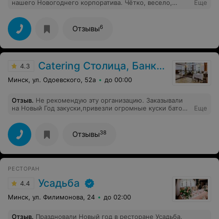
нашего Новогоднего корпоратива. Чётко, весело,
Еще
разнообразно. Весь коллектив счастлив. До новых
встреч!
6
Отзывы
Catering Столица, Банкетный зал «Бавария»
4.3
Минск, ул. Одоевского, 52а
до 00:00
Отзыв
.
Не рекомендую эту организацию. Заказывали
на Новый Год закуски,привезли огромные куски батона
Еще
с не съедобным наполением .Испорченный праздник
,потраченные деньги и не приятный осадок.
38
Отзывы
РЕСТОРАН
Усадьба
4.4
Минск, ул. Филимонова, 24
до 02:00
Отзыв
.
Праздновали Новый год в ресторане Усадьба.