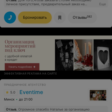
Отзыв
.
Для того,чтобы заказать столик необходимо
личное присутствие, предварительный заказ на
Еще
135рублей на каждого гостя(а если гость захотел
совсем другое) и частично внести предоплату.
Хотелось бы узнать насколько это законно.
382
Бронировать
Отзывы
ЭФФЕКТИВНАЯ РЕКЛАМА НА САЙТЕ
ПРАЗДНИЧНОЕ АГЕНТСТВО
Eventime
5.0
Минск
до 21:00
Отзыв
.
Огромное спасибо Наталье за организацию