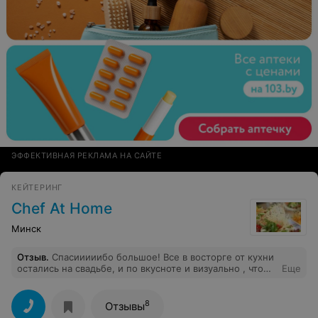
ЭФФЕКТИВНАЯ РЕКЛАМА НА САЙТЕ
КЕЙТЕРИНГ
Chef At Home
Минск
Отзыв
.
Спасииииибо большое! Все в восторге от кухни
остались на свадьбе, и по вкусноте и визуально , что
Еще
не мало важно :) Все было на высшем уровне, начиная
от первой встречи с шеф-повором и заканчивая
работой официантов! Всем вас будем советовать :) :*:*
8
Отзывы