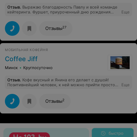
Отзыв
.
Выражаю благодарность Павлу и всей команде
кейтеринга. Фуршет, приуроченный дню рождения
Еще
компании, получился потрясающим. Много закусок,
интересное сочетание продуктов и соусов. При
обсуждении корпоратива сотрудники отметили
27
Отзывы
внимательных и аккуратных официантов. Все было
очень вкусно. Благодарим.
МОБИЛЬНАЯ КОФЕЙНЯ
Coffee Jiff
Минск
Круглосуточно
Отзыв
.
Кофе вкусный и Янина его делает с душой!
Позитивнейший человек, к ней можно прийти просто
Еще
за улыбкой!))
2
Отзывы