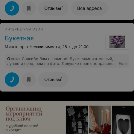
пользу. Все очень печально, в бутонах плесень на
тычинках. После распаковки оформления и более
7
Отзывы
Все адреса
близком знакомстве с покупкой цветы не выглядят
свежими. Это фиаско!!!!
ИНТЕРНЕТ-МАГАЗИН
Букетная
Минск, пр-т Независимости, 28
до 21:00
Отзыв
.
Спасибо Вам огромное! Букет замечательный,
лучше и ярче, чем на фото. Девушке очень понравился
Еще
и доставка была во время. Молодцы! Теперь я ваш
постоянный клиент. Спасибо!
1
Отзывы