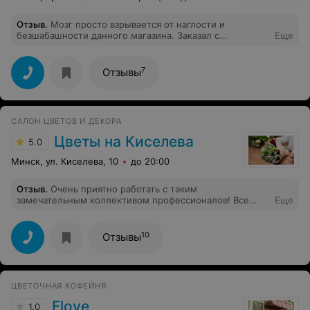
Отзыв
.
Мозг просто взрывается от наглости и
безшабашности данного магазина. Заказал с
Еще
доставкой, оплатил, пункт доставки в 2-х минутах
ходьбы от магазина, доставили только спустя полтора
суток, хотя место работы и проживания человека в
7
Отзывы
радиусе 700 м. Вы серьезно?
САЛОН ЦВЕТОВ И ДЕКОРА
Цветы на Киселева
5.0
Минск, ул. Киселева, 10
до 20:00
Отзыв
.
Очень приятно работать с таким
замечательным коллективом профессионалов! Все
Еще
быстро, слаженно, качественно и со вкусом.
Пользуюсь услугами уже больше года – заказываю
букеты для сотрудников по телефону. Девушки-
10
Отзывы
дизайнеры обладают редким даром создавать
композиции "под человека", по устному описанию!
Получаются шедевры-совпадения, шокирующие
одариваемых и окружающих. Я бы назвала
ЦВЕТОЧНАЯ КОФЕЙНЯ
приветливость, позитивный настрой, открытость к
сотворчеству, стиль и чувство меры визитной
Flove
1.0