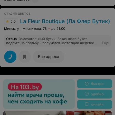
приходилось уже 4 раза покупать там цветы. И все эти
4 раза цветы вяли на следующий день. Из других
магазинов и просто дачные цветы стоят неделями, а
СТУДИЯ ЦВЕТОВ
эти ровно 12 часов.
La Fleur Boutique (Ла Флер Бутик)
5.0
Минск, ул. Мясникова, 78
до 21:00
Отзыв
.
Замечательный бутик! Заказывала букет
подруге на свадьбу - получился настоящий шедевр!
Еще
Даже не ожидала такого внимательного отношения со
стороны персонала. Атмосфера замечательная! Сразу
видно - девочки мастера своего дела, и, что самое
Все адреса
главное, любят свою работу!