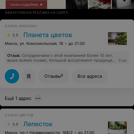
ЭФФЕКТИВНАЯ РЕКЛАМА НА САЙТЕ
САЛОН-МАГАЗИН
Планета цветов
3.5
Минск, ул. Комсомольская, 18
до 21:00
Отзыв
.
Сотрудничаем с этой компанией более 10 лет,
выше всяких похвал, большой ассортимент продукции
Еще
, великолепные флористы, профессионалы своего
дела. Настоятельно рекомендуем данную компанию
для сотрудничества.
8
Отзывы
Все адреса
Ещё 1 адрес
САЛОН ЦВЕТОВ
Лепесток
3.0
Минск, пр-т Независимости, 168/2
до 21:00