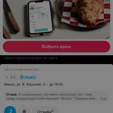
ЭФФЕКТИВНАЯ РЕКЛАМА НА САЙТЕ
ЦВЕТОЧНЫЙ МАГАЗИН
Флокс
5.0
Минск, ул. В. Хоружей, 3
до 18:00
Отзыв
.
Я совершенно случайно несколько лет тому
назад открыла для себя магазин "Флокс". Первым моим
Еще
приобретением был рододендрон. Честно скажу:
покупала и боялась, чтобы в очередной раз не
ошибиться. (Были печальные случаи приобретения
4
Отзывы