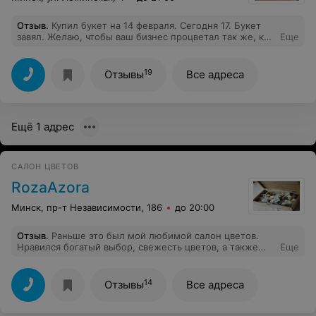
Отзыв
.
Купил букет на 14 февраля. Сегодня 17. Букет
завял. Желаю, чтобы ваш бизнес процветал так же, как
Еще
проданные вами букеты! Процветания вашему
бизнесу!
19
Отзывы
Все адреса
Ещё 1 адрес
САЛОН ЦВЕТОВ
RozaAzora
Минск, пр-т Независимости, 186
до 20:00
Отзыв
.
Раньше это был мой любимой салон цветов.
Нравился богатый выбор, свежесть цветов, а также
Еще
профессиональная работа флористов/продавцов. В
последние полгода, к сожалению, что-то серьёзно
ухудшилось со свежестью цветов. Более того, что-то
14
Отзывы
Все адреса
ещё и поломалось с предоставлением клиентам
актуальной информации о том, какие цветы наиболее
свежие.Уже несколько раз на этом обжёгся, и