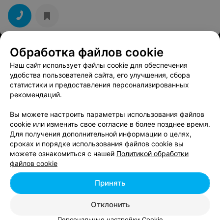
Обработка файлов cookie
МАГАЗИН ДИЗАЙНЕРСКИХ БУКЕТОВ
ROSE №1
Наш сайт использует файлы cookie для обеспечения
удобства пользователей сайта, его улучшения, сбора
Минск, ул. Петра Мстиславца, 18
до 21:00
статистики и предоставления персонализированных
рекомендаций.
МАГАЗИН
Вы можете настроить параметры использования файлов
Цветы
cookie или изменить свое согласие в более позднее время.
Для получения дополнительной информации о целях,
Минск, Подземный переход
до 20:00
сроках и порядке использования файлов cookie вы
можете ознакомиться с нашей
Политикой обработки
Все адреса
файлов cookie
Принять
Ещё 1 адрес
Отклонить
Персональные настройки Cookie