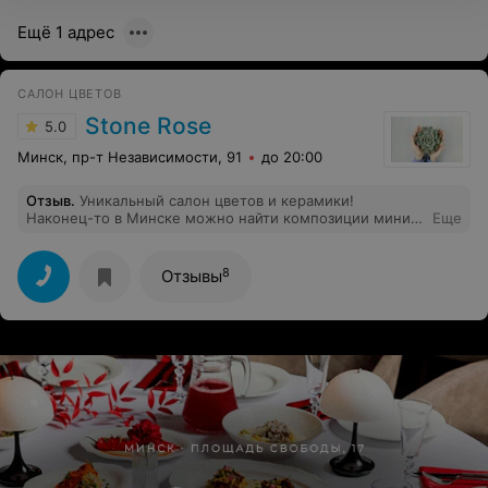
доверие, к сожалению, утеряно. Салон стал немногим
Ещё 1 адрес
лучше первого попавшегося в переходе.
САЛОН ЦВЕТОВ
Stone Rose
5.0
Минск, пр-т Независимости, 91
до 20:00
Отзыв
.
Уникальный салон цветов и керамики!
Наконец-то в Минске можно найти композиции мини-
Еще
садиков, сделанные со вкусом. Спасибо, ребята! Удачи
вам и процветания - во всех смыслах этого слова
8
Отзывы