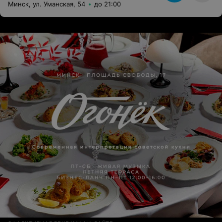
коллективу. Больше мы у вас ничего покупать не
Минск, ул. Уманская, 54
до 21:00
будем.