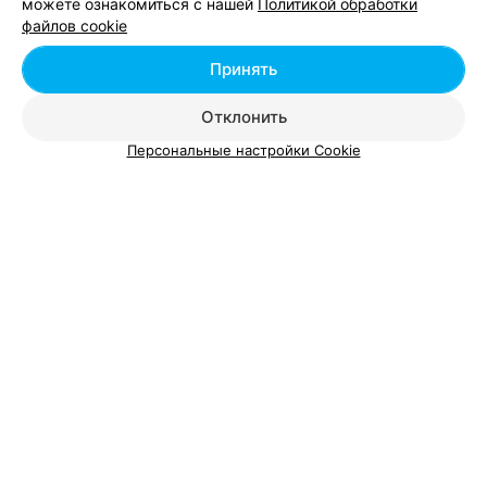
можете ознакомиться с нашей
Политикой обработки
Добавить компанию
файлов cookie
Добавить специалиста
Принять
Отклонить
Персональные настройки Cookie
О проекте
Новости проекта
Размещение рекламы
Вакансии
Публичный договор
Способы оплаты
Публичный договор по использованию сервиса
«Афиша»
Пользовательское соглашение
Написать в поддержку
Связаться по вопросам сотрудничества
Написать руководителю relax.by
Персональные настройки cookie
Обработка персональных данных