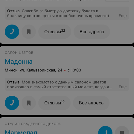
Отзыв
.
Спасибо за быструю доставку букета в
больницу сестре! цветы в коробке очень красивые)
Еще
32
Отзывы
Все адреса
САЛОН ЦВЕТОВ
Мадонна
Минск, ул. Кальварийская, 24
с 10:00
Отзыв
.
Мое знакомство с данным салоном цветов
произошло в самый ответственный момент, когда я
Еще
решил сделать предложение своей девушке. Живу
около ст.м. Каменная Горка, вообщем мест где купить
цветы много, но вот букет, оказалось проблематично...
10
Отзывы
Все адреса
Обойдя 4 цветочных магазина, того что хотел не
нашел и почти потеряв надежду, решил зайти в
недавно открытый Алми, во-первых посмотреть на сам
магазин, ну а во-вторых таилась мысль, что все-таки
СТУДИЯ СВАДЕБНОГО ДЕКОРА
мне повезет и я найду что хотел. Что и произошло.
Побеседовал с высокой, милой девушкой по имени
Мармелад