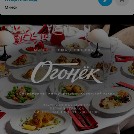
Алёна, объяснил ей что мне нужно и для чего. Поняв,
что мне нужно, она тут же принялась готовить букет.
Минск
Буквально через несколько минут, я получил
желаемое, с некоторыми доработками самой Алёны,
что меня приятно удивило. Я был в восторге. Как и моя
девушка, которая сказала мне долгожданное "Да!".
Спасибо вашему магазину и особое спасибо Алёне, за
внимательный и ответственный подход! Алёна,
встретил бы Тебя раньше, сделал бы предложение
Тебе!