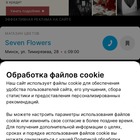
ЭФФЕКТИВНАЯ РЕКЛАМА НА САЙТЕ
МАГАЗИН ЦВЕТОВ
Seven Flowers
Минск, ул. Тимирязева, 28
с 09:00
ЦВЕТОЧНАЯ КОФЕЙНЯ
Обработка файлов cookie
Rafinad
Наш сайт использует файлы cookie для обеспечения
Минск, ул. Репина, 4
с 09:00
удобства пользователей сайта, его улучшения, сбора
статистики и предоставления персонализированных
рекомендаций.
МАГАЗИН ЦВЕТОВ
Lapa
Вы можете настроить параметры использования файлов
cookie или изменить свое согласие в более позднее время.
Минск, ул. Кальварийская, 21
с 09:00
Для получения дополнительной информации о целях,
сроках и порядке использования файлов cookie вы
можете ознакомиться с нашей
Политикой обработки