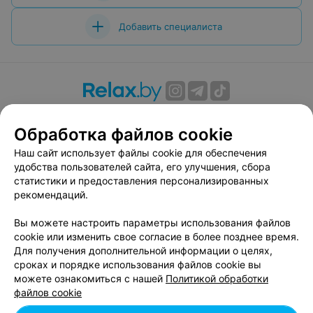
Добавить специалиста
О проекте
Новости проекта
Размещение рекламы
Обработка файлов cookie
Вакансии
Публичный договор
Способы оплаты
Публичный договор по использованию сервиса
Наш сайт использует файлы cookie для обеспечения
«Афиша»
удобства пользователей сайта, его улучшения, сбора
статистики и предоставления персонализированных
Пользовательское соглашение
рекомендаций.
Написать в поддержку
Вы можете настроить параметры использования файлов
Связаться по вопросам сотрудничества
cookie или изменить свое согласие в более позднее время.
Написать руководителю relax.by
Для получения дополнительной информации о целях,
Персональные настройки cookie
сроках и порядке использования файлов cookie вы
можете ознакомиться с нашей
Политикой обработки
Обработка персональных данных
файлов cookie