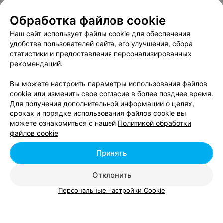
Минск, 3-я ул. Щорса, 5к8
Обработка файлов cookie
Наш сайт использует файлы cookie для обеспечения
МАГАЗИН ЦВЕТОВ
удобства пользователей сайта, его улучшения, сбора
Millionroz (Миллионроз)
статистики и предоставления персонализированных
рекомендаций.
Минск, Волоха, 17
до 20:00
Вы можете настроить параметры использования файлов
cookie или изменить свое согласие в более позднее время.
Все адреса
Для получения дополнительной информации о целях,
сроках и порядке использования файлов cookie вы
можете ознакомиться с нашей
Политикой обработки
МАГАЗИНЫ ЦВЕТОВ
файлов cookie
Buketik
Принять
Минск, пр-т Дзержинского, 3б
до 20:00
Отклонить
Персональные настройки Cookie