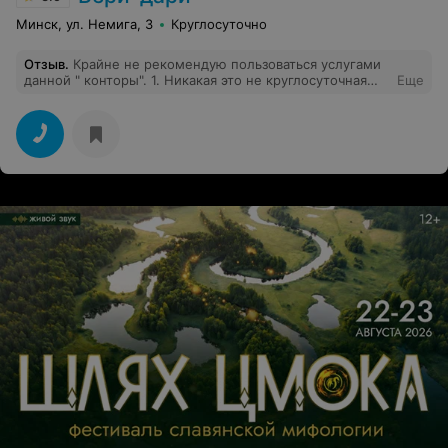
Минск, ул. Немига, 3
Круглосуточно
Отзыв
.
Крайне не рекомендую пользоваться услугами
данной " конторы". 1. Никакая это не круглосуточная
Еще
доставка цветов, телефон выключен уже после 21.00
2. Заоблачная цена за цветы, которые, повяли спустя
час( в вазе и помещении) 3. О возврате или замене
кормят " завтраками", " нехваткой времени ", " вопрос
решается". Спасибо за испорченный праздник и
настроение в женский день!