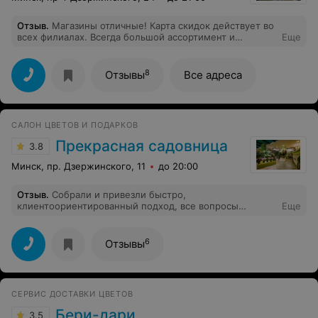
Отзыв
.
Магазины отличные! Карта скидок действует во
всех филиалах. Всегда большой ассортимент и
Еще
приветливые девочки-флористы.
8
Отзывы
Все адреса
САЛОН ЦВЕТОВ И ПОДАРКОВ
Прекрасная садовница
3.8
Минск, пр. Дзержинского, 11
до 20:00
Отзыв
.
Собрали и привезли быстро,
клиентоориентированный подход, все вопросы
Еще
решаются, привезли с вазой
6
Отзывы
СЕРВИС ДОСТАВКИ ЦВЕТОВ
Бери-дари
3.5