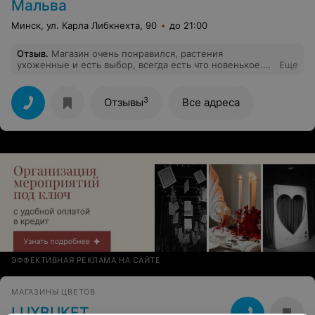
Мальва
подарено, что стало к вечеру и на утро.. собственно
вопрос, а что подрезать? Когда некоторые ветки
Минск, ул. Карла Либкнехта, 90
до 21:00
цветов не соответствовали качеству изначально и на
следующий день это только на выброс. Неприятная
Отзыв
.
Магазин очень понравился, растения
ситуация, к сожалению это был последний раз, когда
ухоженные и есть выбор, всегда есть что новенькое.
Еще
за цветами в этот магазин. О
Да и просто приятная и просторная обстановка.
клиентоориентированности речи нет.. Увы.
Покупками довольная)
3
Отзывы
Все адреса
ЭФФЕКТИВНАЯ РЕКЛАМА НА САЙТЕ
МАГАЗИНЫ ЦВЕТОВ
LUXBUKET