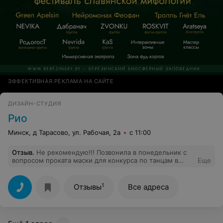
ЭФФЕКТИВНАЯ РЕКЛАМА НА САЙТЕ
ДИЗАЙН-СТУДИЯ
Рио
Минск, д Тарасово, ул. Рабочая, 2а
с 11:00
Отзыв
.
Не рекомендую!!! Позвонила в понедельник с
вопросом проката маски для конкурса по танцам в
Еще
воскресение. Была в наличии, сказали, приезжать в
пятницу, чтобы взять в прокат. Спросила дважды,
можно ли забронировать, чтобы быть уверенной.
1
Отзывы
Все адреса
Сказали, ничего не надо бронировать, просто
приезжайте в пятницу, только позвоните перед тем,
как приедете. Итог - сегодня пятница, звоню, что еду.
Ответ - а ее нет, она в прокате до понедельника.