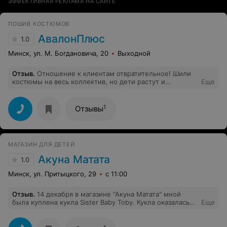
ЭФФЕКТИВНАЯ РЕКЛАМА НА САЙТЕ
ПОШИВ КОСТЮМОВ
АвалонПлюс
1.0
Минск, ул. М. Богдановича, 20
Выходной
Отзыв
.
Отношение к клиентам отвратительное! Шили
костюмы на весь коллектив, но дети растут и
Еще
понадобился дошив двух рубашек для мальчиков. Мы
выслушали все: от нежелания сходить в гараж за
папкой с договором на пошив костюмов для
1
Отзывы
коллектива, до крика в телефон "Что вы вообще
звоните?! Идите куда хотите!" Если Вы знаете, что дети
подрастают, если Вам потом может понадобиться
дошив для нескольких деток, то никогда не
МАГАЗИН ДЛЯ ДЕТЕЙ
обращайтесь в "ЧУП Авалонплюс": заносчивая мадам
выскажет Вам в телефон все, что можно, только не
Акуна Матата
1.0
готовность работать для Вас!!
Минск, ул. Притыцкого, 29
с 11:00
Отзыв
.
14 декабря в магазине "Акуна Матата" мной
была куплена кукла Sister Baby Toby. Кукла оказалась
Еще
очень плохой подделкой знаменитой фирмы Baby Born.
Волосы расчесать невозможно, при кормлении вода
льется постоянно, хотя должна выливаться при