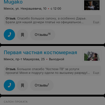
Mugako
Минск, ул. Некрашевича, 10
с 12:00
Отзыв
.
Спасибо большое салону, а особенно Дарье.
Брали для нашей дочери платье на официальное
Еще
торжество, были самыми красивыми. Порадовало,
отношение и цена. Позвонила,сказала какое платье
понравилось на сайте и всё, приехали померали, всё
16
Отзывы
заняло буквально полчасика. Спасибо большое. Будем
ещё раз к вам обращаться.
Первая частная костюмерная
Минск, пр-т Машерова, 25
Выходной
Отзыв
.
Большое спасибо "Костюм-ТВ" за услуги
проката! Меня и подругу одели по высшему разряду!
Еще
На стилизованной свадьбе в стиле Чикаго мы были на
высоте! И совсем недорого)))
1
Отзывы
САЛОН ПРОКАТА