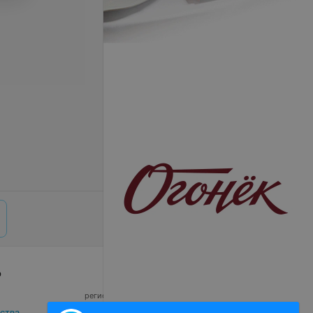
р
© 2026 ООО «Артокс Лаб», УНП 191700409,
регистрирующий орган - Минский горисполком
|
220012, Республика Беларусь, г. Минск,
ства