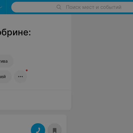
Поиск мест и событий
обрине:
тива
шей