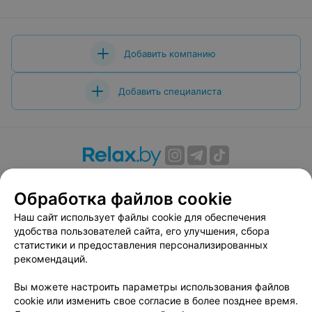
Добавить компанию
Добавить специалиста
О проекте
Новости проекта
Размещение рекламы
Обработка файлов cookie
Вакансии
Публичный договор
Способы оплаты
Публичный договор по использованию сервиса
Наш сайт использует файлы cookie для обеспечения
«Афиша»
удобства пользователей сайта, его улучшения, сбора
статистики и предоставления персонализированных
Пользовательское соглашение
рекомендаций.
Написать в поддержку
Вы можете настроить параметры использования файлов
Связаться по вопросам сотрудничества
cookie или изменить свое согласие в более позднее время.
Написать руководителю relax.by