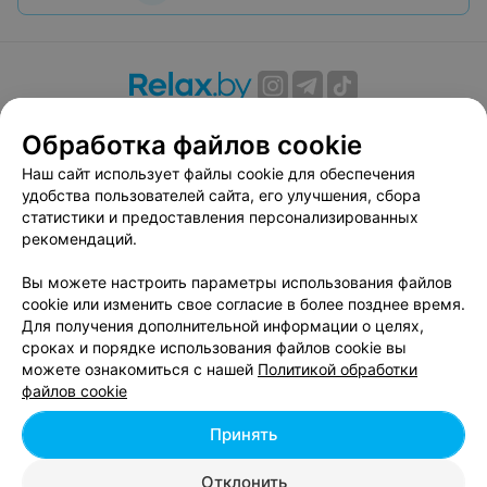
О проекте
Новости проекта
Размещение рекламы
Обработка файлов cookie
Вакансии
Публичный договор
Способы оплаты
Наш сайт использует файлы cookie для обеспечения
Публичный договор по использованию сервиса
удобства пользователей сайта, его улучшения, сбора
«Афиша»
статистики и предоставления персонализированных
Пользовательское соглашение
рекомендаций.
Написать в поддержку
Вы можете настроить параметры использования файлов
Связаться по вопросам сотрудничества
cookie или изменить свое согласие в более позднее время.
Написать руководителю relax.by
Для получения дополнительной информации о целях,
сроках и порядке использования файлов cookie вы
Персональные настройки cookie
можете ознакомиться с нашей
Политикой обработки
Обработка персональных данных
файлов cookie
Принять
© 2026 ООО «Артокс Лаб», УНП 191700409, регистрирующий орган -
Отклонить