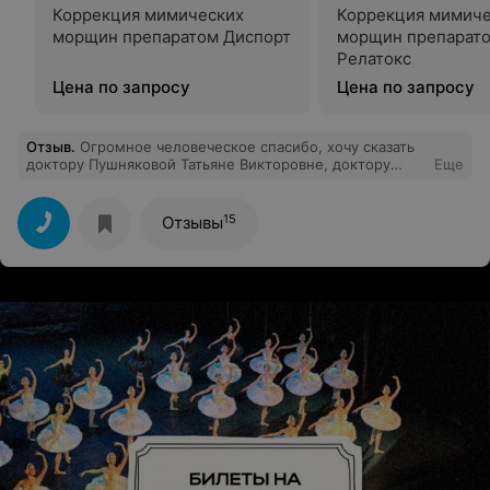
Коррекция мимических
Коррекция мимиче
морщин препаратом Диспорт
морщин препарат
Релатокс
Цена по запросу
Цена по запросу
Отзыв
.
Огромное человеческое спасибо, хочу сказать
доктору Пушняковой Татьяне Викторовне, доктору
Еще
Бабарыкиной Наталье Эдуардовне, а также врачу УЗД
Мудриченко Татьяне Ивановне и медсестре УЗД
Трофимовой Ирине Викторовне за внимание,
15
Отзывы
профессионализм, отзывчивость и доброе отношение к
пациенту. Спасибо Вам.