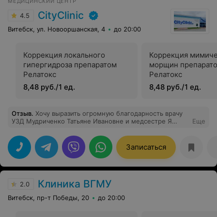
МЕДИЦИНСКИЙ ЦЕНТР
CityClinic
4.5
Витебск, ул. Новооршанская, 4
до 20:00
Коррекция локального
Коррекция мимиче
гипергидроза препаратом
морщин препарат
Релатокс
Релатокс
8,48 руб./1 ед.
8,48 руб./1 ед.
Отзыв
.
Хочу выразить огромную благодарность врачу
УЗД Мудриченко Татьяне Ивановне и медсестре Я
Еще
Жанне Владимировне. Доктор ответила на все
волнующие вопросы, внимательная и отзывчивая.
Рекомендую!
Записаться
Клиника ВГМУ
2.0
Витебск, пр-т Победы, 20
до 20:00