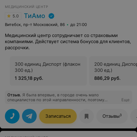
МЕДИЦИНСКИЙ ЦЕНТР
ТиАмо
5.0
Витебск, пр-т Московский, 86
до 21:00
Медицинский центр сотрудничает со страховыми
компаниями. Действует система бонусов для клиентов,
рассрочки.
300 единиц Диспорт (флакон
200 единиц Диспор
300 ед.)
300 ед.)
1 325,18 руб.
886,29 руб.
Отзыв
.
Я была впервые, в городе очень мало
специалистов по этой направленности, поэтому
Еще
выбирать долго не пришлось. Попала к Никольской
Ольге Михайловне. Хорошая девушка, все мне
рассказала подробно на консультации, дала некоторые
3
Записаться
Отзывы
рекомендации.