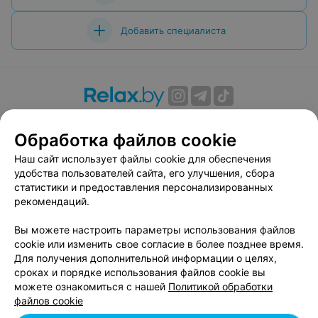
Добавить специалиста
О проекте
Новости проекта
Размещение рекламы
Обработка файлов cookie
Вакансии
Публичный договор
Способы оплаты
Публичный договор по использованию сервиса
Наш сайт использует файлы cookie для обеспечения
«Афиша»
удобства пользователей сайта, его улучшения, сбора
статистики и предоставления персонализированных
Пользовательское соглашение
рекомендаций.
Написать в поддержку
Вы можете настроить параметры использования файлов
Связаться по вопросам сотрудничества
cookie или изменить свое согласие в более позднее время.
Написать руководителю relax.by
Для получения дополнительной информации о целях,
Персональные настройки cookie
сроках и порядке использования файлов cookie вы
можете ознакомиться с нашей
Политикой обработки
Обработка персональных данных
файлов cookie