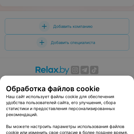
Добавить компанию
Добавить специалиста
О проекте
Новости проекта
Размещение рекламы
Обработка файлов cookie
Вакансии
Публичный договор
Способы оплаты
Публичный договор по использованию сервиса
Наш сайт использует файлы cookie для обеспечения
«Афиша»
удобства пользователей сайта, его улучшения, сбора
статистики и предоставления персонализированных
Пользовательское соглашение
рекомендаций.
Написать в поддержку
Вы можете настроить параметры использования файлов
Связаться по вопросам сотрудничества
cookie или изменить свое согласие в более позднее время.