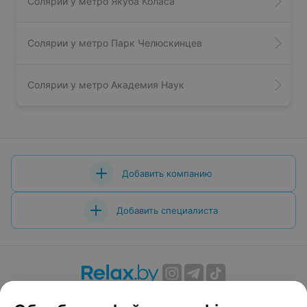
Солярии у метро Якуба Коласа
Солярии у метро Парк Челюскинцев
Солярии у метро Академия Наук
Добавить компанию
Добавить специалиста
О проекте
Новости проекта
Размещение рекламы