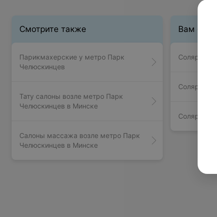
Смотрите также
Вам буде
Парикмахерские у метро Парк
Солярии у 
Челюскинцев
Солярии у 
Тату салоны возле метро Парк
Челюскинцев в Минске
Солярии у
Салоны массажа возле метро Парк
Челюскинцев в Минске