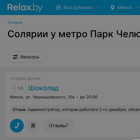
Все рубрики
Минск
Солярии
Солярии у метро Парк Чел
Фильтры
СТУДИЯ ЗАГАРА
Шоколад
1.0
Минск, ул. Чернышевского, 10а
до 20:00
Отзыв
.
Администратор, которая работала 2-го декабря, обсалютно не умеет работать с людьми. Не обсужила,говоря о том, что до закрытия 20 минут. Хотя за это время можно обслужить клиента и получить прибыль, на заметку руководству. Хотя я ваш постоянный клиент, после этого я 
2
Отзывы