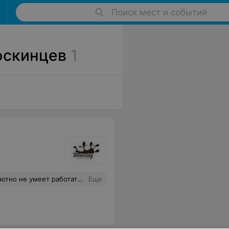
Поиск мест и событий
юскинцев
1
к вам больше не вернусь. Поблагодаритье своего администрации, отношение к заведению теперь совершенно изменилось.
Еще