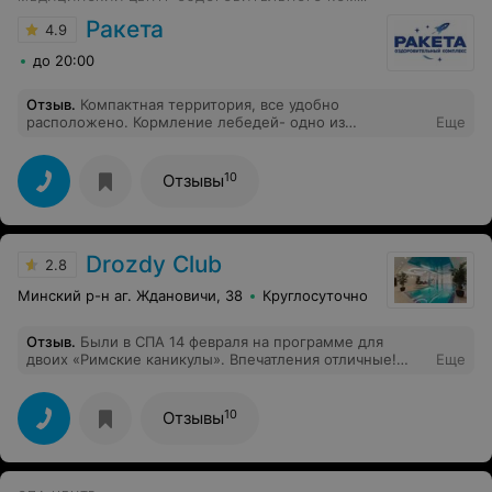
Ракета
4.9
до 20:00
Отзыв
.
Компактная территория, все удобно
расположено. Кормление лебедей- одно из
Еще
развлечений)
10
Отзывы
Drozdy Club
2.8
Минский р-н аг. Ждановичи, 38
Круглосуточно
Отзыв
.
Были в СПА 14 февраля на программе для
двоих «Римские каникулы». Впечатления отличные!
Еще
Несмотря на востребованность спа-зоны, было очень
чисто, атмосферно. Вежливый и внимательный
персонал ( администратор Ольга). Хамам , финская
10
Отзывы
сауна, бассейн с системой противотока, купель,
гейзеры - все аккуратное и досмотренное. Массажист
- женщина - работает одна, делает отличный массаж!
Пока один человек на массаже, второй продолжает