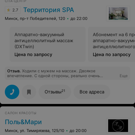
СПА-ЦЕНТР
отдыхать в Спа. Предоставляются халаты и полотенца.
С учетом приятной скидки 30% стоимость программы
Территория SPA
2.7
составила 140 рублей, что очень даже доступно за 2,5
часа за двоих человек. Обязательно придём ещё раз!
Минск, пр-т Победителей, 120
до 22:00
Аппаратно-вакуумный
Абонемент на 6 п
антицеллюлитный массаж
аппаратно-вакуум
(DXTwin)
антицеллюлитного
Цена по запросу
Цена по запросу
Отзыв
.
Ходили с мужем на массаж. Двоякое
впечатление. С одной стороны, реально очень
Еще
качественный массаж. Понравился и мне, и мужу. Мы
периодически ходим на массаж в различные
заведения, поэтому есть с чем сравнивать. С другой,
21
Отзывы
Все адреса
не очень приветливый персонал ( ну это еще ладно,
мы же в Беларуси ), но не обошлось без косяков.
Цены на сайте у них указаны старые, неактуальные. В
итоге сумма в чеке получилась на 6 руб больше, чем
САЛОН КРАСОТЫ
мы рассчитывали. Мелочь, а осадочек остался. Просто
неприятно, хоть сумма и небольшая.
Поль&Мари
Минск, ул. Тимирязева, 125/10
до 20:00