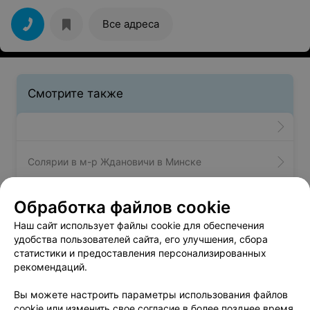
Все адреса
Смотрите также
Солярии в м-р Ждановичи в Минске
Обработка файлов cookie
Салоны красоты в Ждановичах
Наш сайт использует файлы cookie для обеспечения
удобства пользователей сайта, его улучшения, сбора
статистики и предоставления персонализированных
Вам будет интересно
рекомендаций.
Вы можете настроить параметры использования файлов
Массаж в м-р Запад в Минске
cookie или изменить свое согласие в более позднее время.