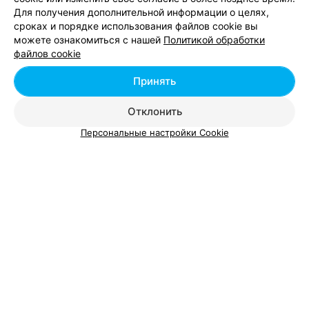
Для получения дополнительной информации о целях,
сроках и порядке использования файлов cookie вы
Массаж в м-р Заславская в Минске
можете ознакомиться с нашей
Политикой обработки
файлов cookie
Массаж в м-р Зелёный Луг в Минске
Принять
Отклонить
Персональные настройки Cookie
Добавить компанию
Добавить специалиста
О проекте
Новости проекта
Размещение рекламы
Вакансии
Публичный договор
Способы оплаты