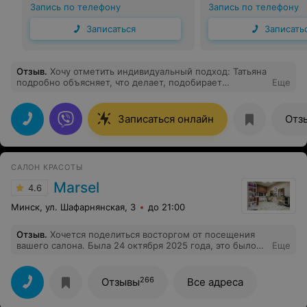
Запись по телефону
Запись по телефону
Записаться
Записать
Отзыв
.
Хочу отметить индивидуальный подход: Татьяна
подробно объясняет, что делает, подобирает
Еще
программу исходя из потребностей . Атмосфера в
кабинете очень уютная, чисто, всё располагает к
расслаблению.
Записаться онлайн
Отз
САЛОН КРАСОТЫ
Marsel
4.6
Минск, ул. Шафарнянская, 3
до 21:00
Отзыв
.
Хочется поделиться восторгом от посещения
вашего салона. Была 24 октября 2025 года, это было
Еще
нечто чем просто процедура. С первых минут
чувствовался профессионализм . Татьяна точно
определила проблемные зоны и вы топила работу так,
266
Отзывы
Все адреса
что бы решить именно мои задачи. Руки были то
нежными , то уверенно сильными прорабатывая