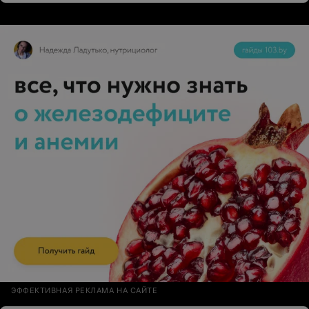
каждый зажим. Уже через пол часа почувствовала как
уходит напряжение накопленное за месяцы, а к концу
сеанса мое тело стало легким и послушным, как буд
то заново родилась. Отдельное спасибо за бережное
отношение и приятную атмосферу. Татьяна создала
атмосферу родного покоя и заботы. Татьяна ,
благодарю Вас от в ей души за ваш талант и труд! Вы
волшебница!!!
ЭФФЕКТИВНАЯ РЕКЛАМА НА САЙТЕ