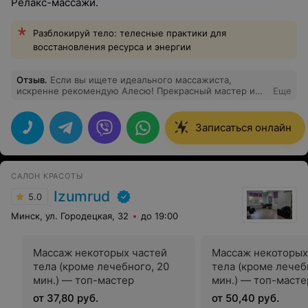
Релакс-массажи.
Разблокируй тело: телесные практики для
восстановления ресурса и энергии
Отзыв
.
Если вы ищете идеального массажиста,
искренне рекомендую Алесю! Прекрасный мастер и
Еще
чудесный человек. Она невероятно круто работает с
разными техниками и находит абсолютно все зажимы.
У меня она даже выявила отголоски детской травмы, о
Записаться онлайн
которой я уже забыла, а тело помнило. Её руки творят
чудеса, а слова: массаж — это приятно)) всегда
поднимают настроение. После каждого сеанса хочется
просто летать. Полностью забываешь о том, что еще
САЛОН КРАСОТЫ
недавно болела поясница, лопатка или немела рука.
Огромное спасибо за профессионализм и легкое тело!
Izumrud
5.0
Минск, ул. Городецкая, 32
до 19:00
Массаж некоторых частей
Массаж некоторых
тела (кроме лечебного, 20
тела (кроме лечеб
мин.) — топ-мастер
мин.) — топ-масте
от 37,80 руб.
от 50,40 руб.