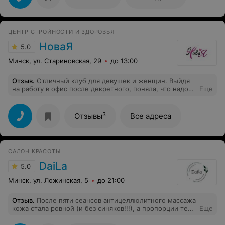
ЦЕНТР СТРОЙНОСТИ И ЗДОРОВЬЯ
НоваЯ
5.0
Минск, ул. Стариновская, 29
до 13:00
Отзыв
.
Отличный клуб для девушек и женщин. Выйдя
на работу в офис после декретного, поняла, что надо
Еще
что-то делать с сидящим образом жизни. Тренировки
по расписанию с детьми - не вариант. В этом клубе ты
не завязан на конкретное время- и это главный из
3
Отзывы
Все адреса
плюсов. Также тренер всегда следит за выполнением
упражнений. Достоинства - это дополнительные
услуги - массажи, рекомендации по питанию,
ежемесячные измерения и марафоны, различные
САЛОН КРАСОТЫ
бонусы постоянным клиентам. Спасибо, что вы есть.
DaiLa
5.0
Минск, ул. Ложинская, 5
до 21:00
Отзыв
.
После пяти сеансов антицеллюлитного массажа
кожа стала ровной (и без синяков!!!), а пропорции тела
Еще
изменяются в лучшую сторону! Спасибо Артёму!