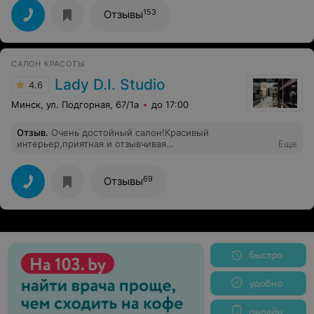
153
Отзывы
САЛОН КРАСОТЫ
Lady D.I. Studio
4.6
Минск, ул. Подгорная, 67/1а
до 17:00
Отзыв
.
Очень достойный салон!Красивый
интерьер,приятная и отзывчивая
Еще
администратор.Посетила массажный кабинет и очень
осталась довольна.У Виктории просто чудесные
руки,спасибо вам!Уютная атмосфера,приятная музыка
69
Отзывы
,и вкусный чай.