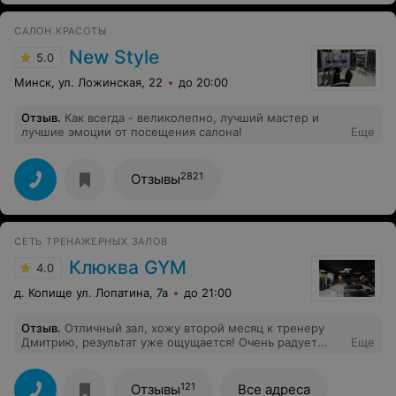
САЛОН КРАСОТЫ
New Style
5.0
Минск, ул. Ложинская, 22
до 20:00
Отзыв
.
Как всегда - великолепно, лучший мастер и
лучшие эмоции от посещения салона!
Еще
2821
Отзывы
СЕТЬ ТРЕНАЖЕРНЫХ ЗАЛОВ
Клюква GYM
4.0
д. Копище ул. Лопатина, 7а
до 21:00
Отзыв
.
Отличный зал, хожу второй месяц к тренеру
Дмитрию, результат уже ощущается! Очень радует
Еще
скидка на солярий для владельцев абонемента.
Спасибо, так держать!
121
Отзывы
Все адреса