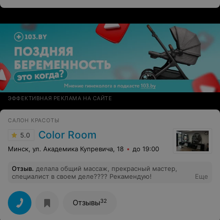
рекомендации по домашнему уходу — теперь я знаю,
как сохранить этот результат! Буду рекомендовать вас
всем, как самого внимательного и знающего
косметолога!
ЭФФЕКТИВНАЯ РЕКЛАМА НА САЙТЕ
САЛОН КРАСОТЫ
Color Room
5.0
Минск, ул. Академика Купревича, 18
до 19:00
Отзыв
.
делала общий массаж, прекрасный мастер,
специалист в своем деле???? Рекамендую!
Еще
32
Отзывы