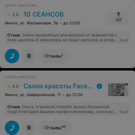
ЦЕНТР МАССАЖА
10 СЕАНСОВ
2.0
Минск, ул. Жасминовая, 3в
до 23:00
Отзыв
.
Очень неприятные впечатления от знакомства с
этим центром.Я записалась на сеанс массажа, а когда
Еще
приехала в назначенный день и время, то не смогла
попасть на процедуру, т.к. никто просто-напросто не
брал трубку по одному номеру и скидывал по другому!
1
Отзывы
Я потратила своё время (его особенно жалко) и
деньги, чтобы добраться, и в результате постоять на
улице, пытаясь понять, что вообще происходит.Думала,
что, возможно, сама перепутала день, подождала
САЛОН КРАСОТЫ
неделю, чтобы убедиться, но ни в тот день, ни на
следующий, ни через неделю никто не то что не
Салон красоты FaceЛik
5.0
извинился, но даже не перезвонил!В первый раз
сталкиваюсь с подобным отношением к клиентам.
Минск, ул. Шафарнянская, 11
до 21:00
Ужасно разочарована.
Отзыв
.
Ольга, огромное спасибо за ваш бесценный
труд! Благодаря вашему профессионализму, нежным
Еще
рукам и комплексному подходу (ваши потрясающие
пилинги, уходовые процедуры и расслабляющий
массаж) моя кожа просто сияет! Отдельная
46
Отзывы
благодарность за подробные и полезные