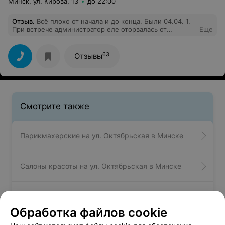
Минск, ул. Кирова, 13
до 22:00
Отзыв
.
Всё плохо от начала и до конца. Были 04.04. 1.
При встрече администратор еле оторвалась от
Еще
телефона, ничего не поясняла, просто "тыкала
пальцем", буквально. 2. Раздевалка маленькая, 1 душ, 1
туалет, 1 кабинка для переодевания, 1 фен. Стояли в
63
Отзывы
очереди на всё. Душ и туалет полупрозрачные, видно,
кто чем занят. Дверь в душ полностью не закрывалась,
дверь в саму раздевалку тоже. 3. Далее сама
программа: - скрабирование - это, оказывается, когда
на вас за 2 минуты нанесли скраб, а остальное время
вы просто лежите под полотенцем. - массаж был
Смотрите также
худшим в моей жизни. очень больно, некоторые
движения были неуместными. 50 минут какого-то
антирасслабления. а принимая душ я заметила, что
меня еще и поцарапали, до сих пор заживает. - ритуал
Парикмахерские на ул. Октябрьская в Минске
для стоп - это самая настоящая пытка! такой боли я
давно не ощущала. это жесть. я почувствовала себя в
веке эдак 17 на пыточном столе, аж слезы из глаз
текли. невероятно больно было. до сих пор не могу
Салоны красоты на ул. Октябрьская в Минске
коснуться стоп руками. К аквазоне претензий нет.
Солярии на ул. Октябрьская в Минске
Обработка файлов cookie