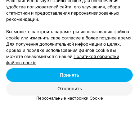
Наш сайт использует файлы cookie для обеспечения
удобства пользователей сайта, его улучшения, сбора
Вам будет интересно
статистики и предоставления персонализированных
рекомендаций.
Салоны массажа на ул. Советская в Минске
Вы можете настроить параметры использования файлов
cookie или изменить свое согласие в более позднее время.
Для получения дополнительной информации о целях,
Салоны массажа на ул. Сурганова в Минске
сроках и порядке использования файлов cookie вы
можете ознакомиться с нашей
Политикой обработки
файлов cookie
Салоны массажа на ул. Толбухина в Минске
Принять
Отклонить
Персональные настройки Cookie
Добавить компанию
Добавить специалиста