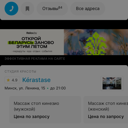
тайским массажем. Выбрал другое место.
84
Отзывы
Все адреса
ЭФФЕКТИВНАЯ РЕКЛАМА НА САЙТЕ
СТУДИЯ КРАСОТЫ
Kérastase
4.9
Минск, ул. Ленина, 15
до 21:00
Массаж стоп кинезио
Массаж стоп кине
(мужской)
(женский)
Цена по запросу
Цена по запросу