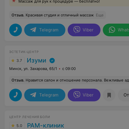
Массаж для рук к процедуре — бесплатно!
Отзыв
.
Красивая студия и отличный массаж
Еще
Telegram
Viber
What
ЭСТЕТИК-ЦЕНТР
Изуми
3.7
Минск, ул. Захарова, 65/1
с 09:00
Отзыв
.
Нравится салон и отношение персонала. Вежливые администраторы, да и к другим работников вопросов нет. Массаж понравился. У каждого мастера своя техника массажа. Понравилась мастери Ирина, которая 
Telegram
Viber
От
ЦЕНТР ЛЕЧЕНИЯ БОЛИ
РАМ-клиник
5.0