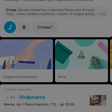
Отзыв
.
Делаю покрытие у мастера Юлии уже больше
года , очень нравится работы , сервис. В студии всегда
Еще
все доброжелательны , предложат чай кофе на
красивом подносе с угощением. Рекомендую !
2
Отзывы
Свадебный маникюр
Йога
СТУДИЯ КРАСОТЫ
Инфинити
4.7
Минск, пр-т Рокоссовского, 113
до 20:00