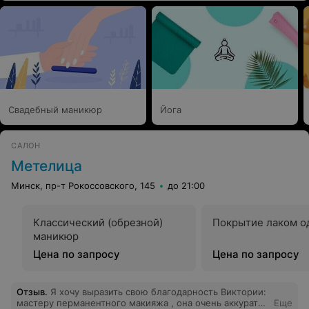
заранее и что в таких ситуациях специалист берет и
задерживается, она в грубой форме ответила, "почему
я должна из-за вас задерживаться"... Сказать, что я
была в шоке - ничего не сказать,т.к. нигде ни у одного
мастера в разных местах Я не слышала ничего
подобного. Я просто положила трубку. Но в эту
парикмахерскую больше точно никогда не обращусь!
Делайте выводы... Вы можете ждать неделю, а потом
к вам такое наплевательское и хамское отношение.
Свадебный маникюр
Йога
САЛОН
Метелица
Минск, пр-т Рокоссовского, 145
до 21:00
Классический (обрезной)
Покрытие лаком о
маникюр
Цена по запросу
Цена по запросу
Отзыв
.
Я хочу выразить свою благодарность Виктории:
мастеру перманентного макияжа , она очень аккуратно
Еще