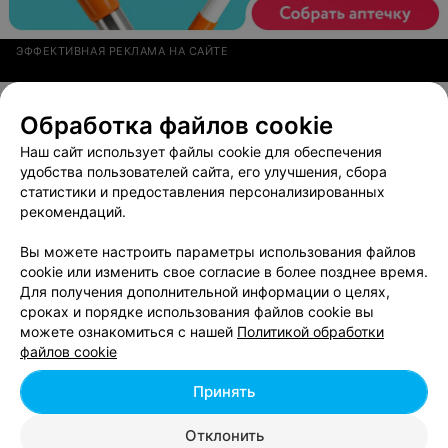
ЭФФЕКТИВНАЯ РЕКЛАМА НА САЙТЕ
Обработка файлов cookie
Смотрите также
Наш сайт использует файлы cookie для обеспечения
удобства пользователей сайта, его улучшения, сбора
Долговременное покрытие ногтей в м-р
статистики и предоставления персонализированных
Серебрянка в Минске
рекомендаций.
Вы можете настроить параметры использования файлов
cookie или изменить свое согласие в более позднее время.
Наращивание ногтей в Серебрянке в Минске
Для получения дополнительной информации о целях,
сроках и порядке использования файлов cookie вы
можете ознакомиться с нашей
Политикой обработки
Аппаратный маникюр в м-р Серебрянка в
файлов cookie
Минске
Принять
Вам будет интересно
Отклонить