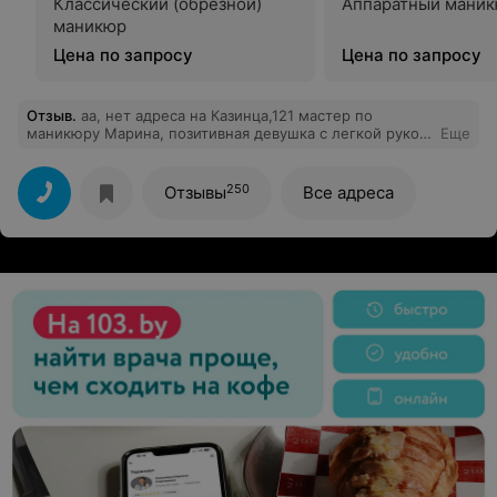
Классический (обрезной)
Аппаратный мани
маникюр
Цена по запросу
Цена по запросу
Отзыв
.
аа, нет адреса на Казинца,121 мастер по
маникюру Марина, позитивная девушка с легкой рукой
Еще
и профессиональным подходом в своем деле.
Рекомендую!!!!
250
Отзывы
Все адреса