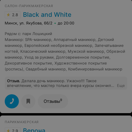
САЛОН-ПАРИКМАХЕРСКАЯ
Black and White
2.8
Минск, ул. Якубова, 66/2
до 20:00
Рядом с
:
парк Лошицкий
Маникюр
:
SPA-маникюр
,
Аппаратный маникюр
,
Детский
маникюр
,
Европейский необрезной маникюр
,
Запечатывание
ногтей
,
Классический маникюр
,
Мужской маникюр
,
Обрезной
маникюр
,
Уход за руками
,
Долговременное покрытие
,
Декоративное покрытие
,
Художественное покрытие
(роспись)
,
Свадебный маникюр
,
Комбинированный маникюр
Отзыв
.
Делала дочь маникюр. Ужасно!!! Такое
впечатление, что мастер только вчера курсы окончила,
Еще
онлайн. Косо, криво!
9
Отзывы
ПАРИКМАХЕРСКАЯ
Верона
2.9