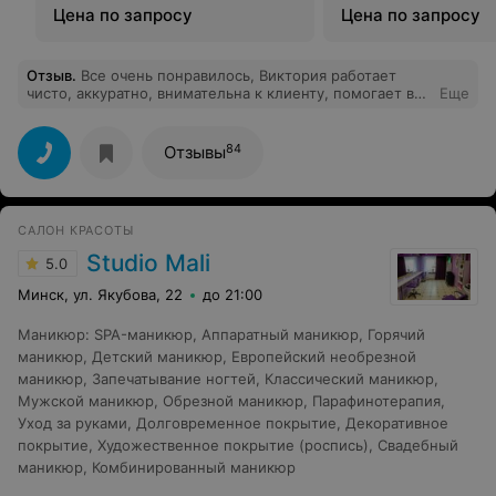
Цена по запросу
Цена по запросу
Отзыв
.
Все очень понравилось, Виктория работает
чисто, аккуратно, внимательна к клиенту, помогает в
Еще
выборе дизайна маникюра.
84
Отзывы
САЛОН КРАСОТЫ
Studio Mali
5.0
Минск, ул. Якубова, 22
до 21:00
Маникюр
:
SPA-маникюр
,
Аппаратный маникюр
,
Горячий
маникюр
,
Детский маникюр
,
Европейский необрезной
маникюр
,
Запечатывание ногтей
,
Классический маникюр
,
Мужской маникюр
,
Обрезной маникюр
,
Парафинотерапия
,
Уход за руками
,
Долговременное покрытие
,
Декоративное
покрытие
,
Художественное покрытие (роспись)
,
Свадебный
маникюр
,
Комбинированный маникюр