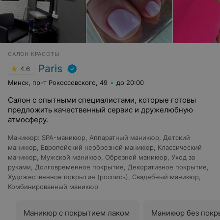
САЛОН КРАСОТЫ
Paris
4.6
Минск, пр-т Рокоссовского, 49
до 20:00
Салон с опытными специалистами, которые готовы
предложить качественный сервис и дружелюбную
атмосферу.
Маникюр
:
SPA-маникюр
,
Аппаратный маникюр
,
Детский
маникюр
,
Европейский необрезной маникюр
,
Классический
маникюр
,
Мужской маникюр
,
Обрезной маникюр
,
Уход за
руками
,
Долговременное покрытие
,
Декоративное покрытие
,
Художественное покрытие (роспись)
,
Свадебный маникюр
,
Комбинированный маникюр
Маникюр с покрытием лаком
Маникюр без покр