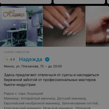
САЛОН КРАСОТЫ
Надежда
4.9
Минск, ул. Плеханова, 72
до 20:00
Здесь предлагают отвлечься от суеты и насладиться
бережной заботой от профессиональных мастеров
бьюти-индустрии
Рядом с
:
парк Лошицкий
Маникюр
:
Аппаратный маникюр
,
Детский маникюр
,
Европейский необрезной маникюр
,
Запечатывание ногтей
,
Классический маникюр
,
Мужской маникюр
,
Обрезной