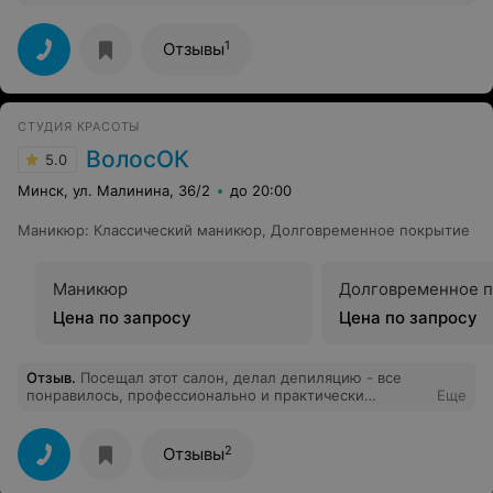
и качественно сделала мне стрелочки , мне не
пришлось даже делать коррекцию. Теперь я только к
вам.
1
Отзывы
СТУДИЯ КРАСОТЫ
ВолосОК
5.0
Минск, ул. Малинина, 36/2
до 20:00
Маникюр
:
Классический маникюр
,
Долговременное покрытие
Маникюр
Долговременное 
Цена по запросу
Цена по запросу
Отзыв
.
Посещал этот салон, делал депиляцию - все
понравилось, профессионально и практически
Еще
безболезненно. Порадовала душевная атмосфера и
внимание мастеров.
2
Отзывы