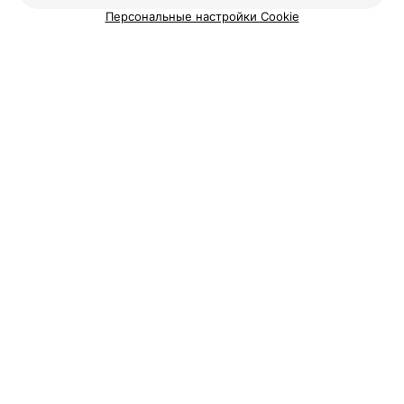
Персональные настройки Cookie
Маникюрные салоны в микрорайоне Сухарево в
Минске
Маникюрные салоны в микрорайоне Чижовка в
Минске
Маникюрные салоны в микрорайоне Шабаны в
Минске
Добавить компанию
Добавить специалиста