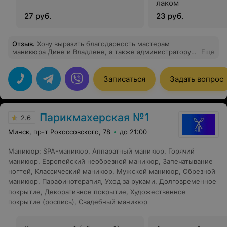
лаком
27 руб.
23 руб.
Отзыв
.
Хочу выразить благодарность мастерам
маникюра Дине и Владлене, а также администратору
Еще
салона «Париж» за чуткость, доброжелательное
отношение, внимание. Ваше мастерство заслуживает
самых высоких похвал .
Записаться
Задать вопрос
Парикмахерская №1
2.6
Минск, пр-т Рокоссовского, 78
до 21:00
Маникюр
:
SPA-маникюр
,
Аппаратный маникюр
,
Горячий
маникюр
,
Европейский необрезной маникюр
,
Запечатывание
ногтей
,
Классический маникюр
,
Мужской маникюр
,
Обрезной
маникюр
,
Парафинотерапия
,
Уход за руками
,
Долговременное
покрытие
,
Декоративное покрытие
,
Художественное
покрытие (роспись)
,
Свадебный маникюр