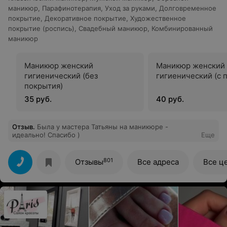
маникюр
,
Парафинотерапия
,
Уход за руками
,
Долговременное
покрытие
,
Декоративное покрытие
,
Художественное
покрытие (роспись)
,
Свадебный маникюр
,
Комбинированный
маникюр
Маникюр женский
Маникюр женский
гигиенический (без
гигиенический (с 
покрытия)
35 руб.
40 руб.
Отзыв
.
Была у мастера Татьяны на маникюре -
идеально! Спасибо )
Еще
801
Отзывы
Все адреса
Все ц