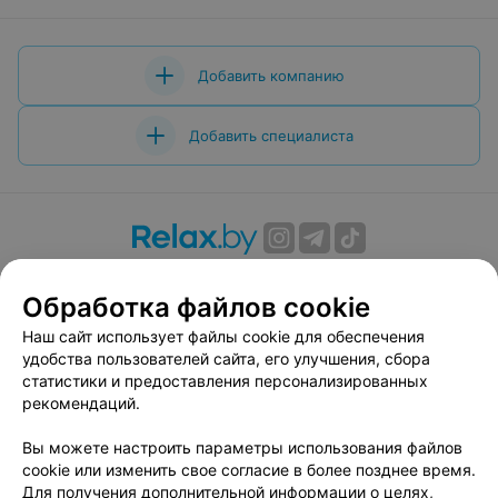
Добавить компанию
Добавить специалиста
О проекте
Новости проекта
Размещение рекламы
Обработка файлов cookie
Вакансии
Публичный договор
Способы оплаты
Публичный договор по использованию сервиса
Наш сайт использует файлы cookie для обеспечения
«Афиша»
удобства пользователей сайта, его улучшения, сбора
статистики и предоставления персонализированных
Пользовательское соглашение
рекомендаций.
Написать в поддержку
Вы можете настроить параметры использования файлов
Связаться по вопросам сотрудничества
cookie или изменить свое согласие в более позднее время.
Написать руководителю relax.by
Для получения дополнительной информации о целях,