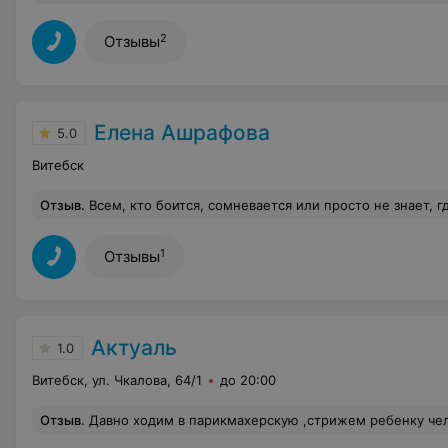
2
Отзывы
Елена Ашрафова
5.0
Витебск
Отзыв
.
Всем, кто боится, сомневается или просто не знает, где делать перманентный макияж или удалять старый (неудачный), я скажу следующее. Елену Ашрафову я знаю уже более четырёх лет - у неё я делала перманент губ, трижды делала брови и один раз удаляла неудачные стрелки от другого мастера (планирую сделать новые, красивые, у Елены). Всеми результатами я осталась очень довольна. Это удивительно, но на первую процедуру к Елене меня привёл мой муж (он медик). Его напутствие было таким: "Она была талантливой студенткой медицинского вуза - плохо сделать у неё просто не получится, всё будет идеально, вот увидишь!" И он был прав! В пользу Елены у меня накопилась куча аргументов:
1
Отзывы
Актуаль
1.0
Витебск, ул. Чкалова, 64/1
до 20:00
Отзыв
.
Давно ходим в парикмахерскую ,стрижем ребенку челку. Ребенок подросток,девочка. Сегодня постригли у другого мастера,которому я сказала подстричь на сантиметр над бровями и что вы думаете,когда увидела в зеркале я ахнула про себя,челка на пол-лба. Ничего сразу даже не сказала,думаю ребенок не заметит,только выходим ребенок в плачь,что как она пойдет на 1 сентября. Когда я туда позвонила ,и сказала ,что вместо одного сантиметра ,обстригли 2,5 , мне сказали ,что мастер не обязан с линейкой стоять .И я должна была смотреть. Интересно как? За спиной стоять и когда она о