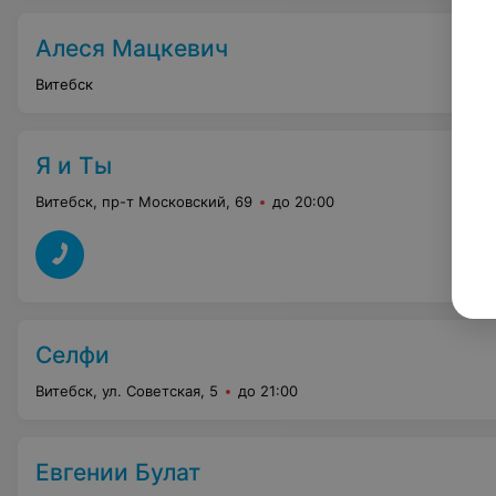
Алеся Мацкевич
Витебск
Я и Ты
Витебск, пр-т Московский, 69
до 20:00
Селфи
Витебск, ул. Советская, 5
до 21:00
Евгении Булат