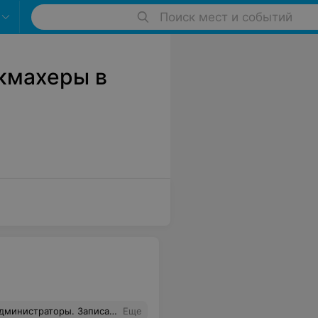
Поиск мест и событий
кмахеры в
нужно 2 часа). Просто ужасно! Второй раз уже сталкивают с не компетентностью в этом салоне! После позвонила в другой салон , сказали без проблем сделать френч без геля и даже дешевле.
Еще