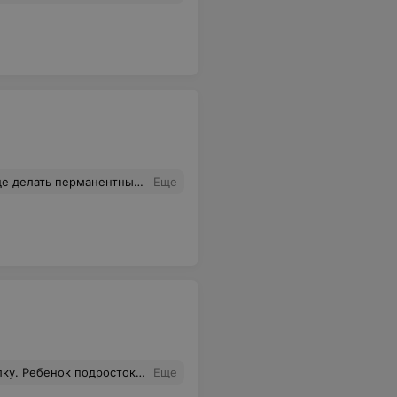
 1. Большой опыт в области нанесения перманентного макияжа (ПМ) и его удаления. 2. Аккуратность и индивидуальный подход. 3. Великолепное чувство цвета и вкуса. 4. Глубокие знания в области ПМ, а также в медицине. 5. Бесконечное самообразование. 6. Безукоризненный результат. 7. Обаяние
Еще
трезала челку на пол-лба ,сказать это слишком. Вообщем виновата осталась я,что не следила,а не мастер,никто не извинился. И 3 рубля заплатить недешево,но не в деньгах дело,а в слезах. Может я неправа,но по-моему семь раз отмерь,один раз отрежь.
Еще