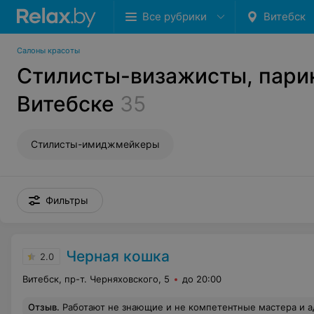
Все рубрики
Витебск
Салоны красоты
Стилисты-визажисты, пари
Витебске
35
Стилисты-имиджмейкеры
Фильтры
Черная кошка
2.0
Витебск, пр-т. Черняховского, 5
до 20:00
Отзыв
.
Работают не знающие и не компетентные мастера и администраторы. Записалась по телефону на маникюр с покрытием френч(без геля). Администратор по телефону уточнила, что покрытие френч без геля. Сегодня пришла на маникюр, сказали что не делают покрытие френч без геля и даже не слышали, что где-то в других салонах его делают. Сделали обычное покрытие, потому что сказали не успеют сделать с гелевым до следующей записи (с гелем 