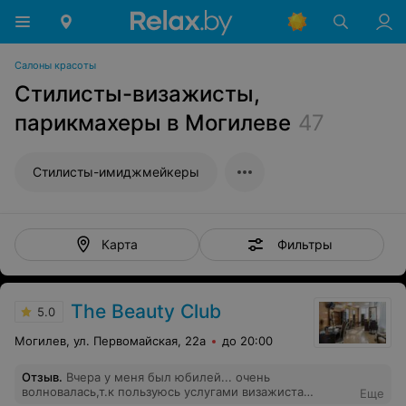
Салоны красоты
Стилисты-визажисты,
парикмахеры в Могилеве
47
Стилисты-имиджмейкеры
Фильтры
Карта
The Beauty Club
5.0
Могилев, ул. Первомайская, 22а
до 20:00
Отзыв
.
Вчера у меня был юбилей... очень
волновалась,т.к пользуюсь услугами визажиста
Еще