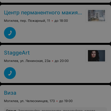
химии. Ну думаю ладно пройдет, но к всему что было у
меня волосы стали рыжие. Я стал похож на клоуна за
30руб и завтра иду стричься налысо чтобы отрастить
Центр перманентного макияжа
нормальные волосы. Думаю я вам все объяснил как
там делают. Не тратьте время и деньги на это
Могилев, пер. Пожарный, 11
до 18:00
StaggeArt
Могилев, ул. Ленинская, 23а
до 20:00
Виза
Могилев, ул. Челюскинцев, 173
до 19:00
Отзыв
.
Здравствуйте, подскажите, пожалуйста, какова