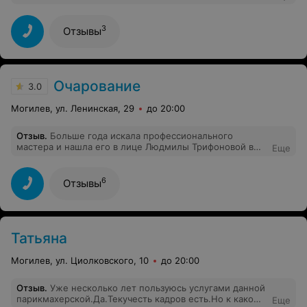
позитивные эмоции после посещения, как мастера
рекомендую. Сама парикмахерская нуждается в
косметическом ремонте
3
Отзывы
Очарование
3.0
Могилев, ул. Ленинская, 29
до 20:00
Отзыв
.
Больше года искала профессионального
мастера и нашла его в лице Людмилы Трифоновой в
Еще
этом салоне. Я в восторге от ее работы и весьма
благодарна ей! Всем кто желает иметь креативную
стрижку, обращайтесь к Людмиле!
6
Отзывы
Татьяна
Могилев, ул. Циолковского, 10
до 20:00
Отзыв
.
Уже несколько лет пользуюсь услугами данной
парикмахерской.Да.Текучесть кадров есть.Но к какому
Еще