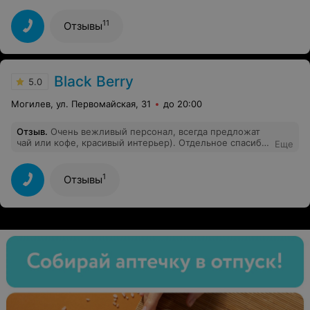
парикмахерскую не вазможно дозвониться!
11
Отзывы
Black Berry
5.0
Могилев, ул. Первомайская, 31
до 20:00
Отзыв
.
Очень вежливый персонал, всегда предложат
чай или кофе, красивый интерьер). Отдельное спасибо
Еще
мастеру Анастасии, спасибо ей за то, что вышла в свой
выходной и прождала 2 часа с момента записи
(задержался), выше всех похвал. Который раз к ней
1
Отзывы
записываюсь, мне все нравится. Мастер своего дела,
золотые руки)