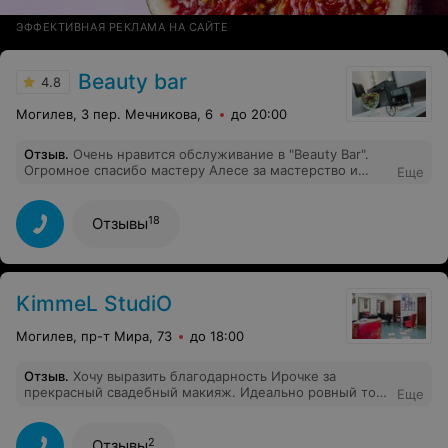
ЭФФЕКТИВНАЯ РЕКЛАМА НА САЙТЕ
Beauty bar
4.8
Могилев, 3 пер. Мечникова, 6
до 20:00
Отзыв
.
Очень нравится обслуживание в "Beauty Bar".
Огромное спасибо мастеру Алесе за мастерство и
Еще
100% качество услуг! Уютное место.
18
Отзывы
KimmeL StudiO
Могилев, пр-т Мира, 73
до 18:00
Отзыв
.
Хочу выразить благодарность Ирочке за
прекрасный свадебный макияж. Идеально ровный тон
Еще
лица, выразительные глаза и длинные реснички
помогли мне почувствовать себя действительной
принцессой на нашем празднике любви! Макияж
2
Отзывы