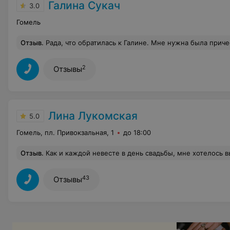
Галина Сукач
3.0
Гомель
Отзыв
.
Рада, что обратилась к Галине. Мне нужна была прическа и макияж на мой юбилей. Галина оказалась мастером 2 в 1. Очень красивый вечерний макияж сделала мне, выслушав изначально мои пожелания. Учла все предложения, как я это себе представляла и как хотела бы видеть себя. Галина перед макияжем рекомендовала, как лучше сделать, а как и чего не желательно. В целом макияж был стойким и продержался весь вечер. Чему я очень рада и осталась довольна.
2
Отзывы
Лина Лукомская
5.0
Гомель, пл. Привокзальная, 1
до 18:00
Отзыв
.
Как и каждой невесте в день свадьбы, мне хотелось выглядеть прекрасно и в выборе свадебного визажиста я не ошиблась! Лина справилась со своей задачей на 200 %. День свадьбы -очень волнительный день и Лина помогла не только справиться с нервами,но и создать праздничную атмосферу. Также хочется отметить профессиональность визажиста, свадебный макияж превзошел все мои ожидания! Если честно, я себя даже не узнала. Макияж и прическа держались весь день, не пришлось ничего поправлять и подкрашивать. 
43
Отзывы