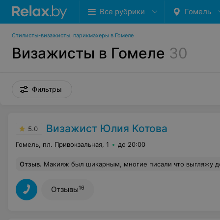
Все рубрики
Гомель
Стилисты-визажисты, парикмахеры в Гомеле
Визажисты в Гомеле
30
Фильтры
Визажист Юлия Котова
5.0
Гомель, пл. Привокзальная, 1
до 20:00
Отзыв
.
Макияж был шикарным, многие писали что выгляжу дорого, статусно, эффектно - прям по Кардашьянски(такой и была задумка) Фото образа собрали лайков больше, чем другие
16
Отзывы