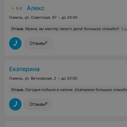
Алекс
5.0
Гомель, ул. Советская, 97
до 20:00
Отзыв
.
Ирина, вы мастер своего дела! Большое спасибо!!
Ещ
6
Отзывы
Екатерина
Гомель, ул. Ветковская, 2
до 20:00
Отзыв
.
Сегодня побыла в салоне ,Екатерине большое спасибо за стрижку и покраску ,очень все профессионально я столько комплиментов получила !!!вообщем я в восторге ,я рекоменду
8
Отзывы