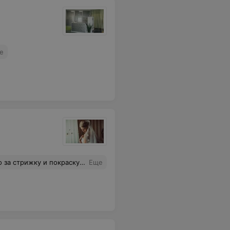
е
ю ее она профи своего дела!одним словом я счастлива, что к ней попала !!!
Еще