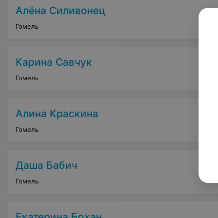
Алёна Силивонец
Гомель
Карина Савчук
Гомель
Алина Краскина
Гомель
Даша Бабич
Гомель
Екатерина Бохан