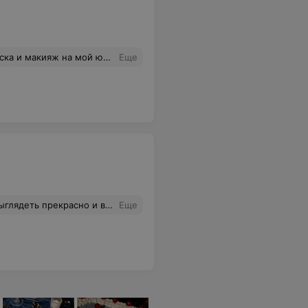
 Прическу также Галина мне сделала и учла все мои пожелания. В целом мой образ был восхитительным и шикарным. Огромнейшее спасибо, Галине, за это. Непременно обращусь к ее услугам не раз.
Еще
Лина очень дружелюбный и общительный человек. Всем советую довериться в свой важный день этому мастеру своего дела и прекрасному человеку! Лина,огромное тебе спасибо,что смогла сделать из меня настоящую принцессу))
Еще