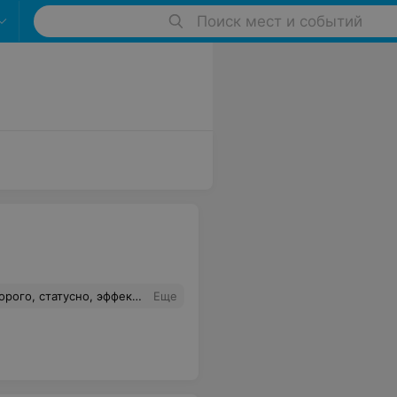
Поиск мест и событий
 мои посты)) Эффект "Вау" был достигнут!!!)) Даже подумали что это ИИ
Еще