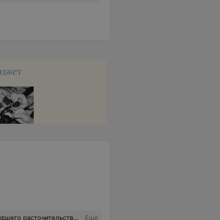
 где коммисии,наверное парятся в саунах,играют на кортах,занимаются в тренажёрном зале!Администраторы-хамят! Всё уважение и почёт "нужным людям",а где же дети?А дети им уже ответили:"Смена-для бизнесмена!!!ПОЗОР-всему спорту,всей системе,а дети остаются на улице!
Еще