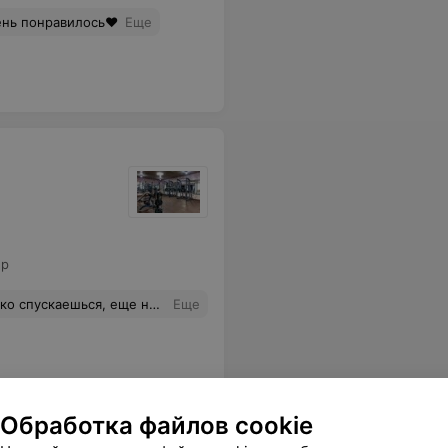
ень понравилось❤️
Еще
ер
лько тем, что в округе нет альтернативы. Много занимаются с тренерами. Без пробного занятия купила сразу абонемент, повторно вряд ли возьму. снимаю звезды за воздух, душ и повидавший жизнь инвентарь
Еще
Обработка файлов cookie