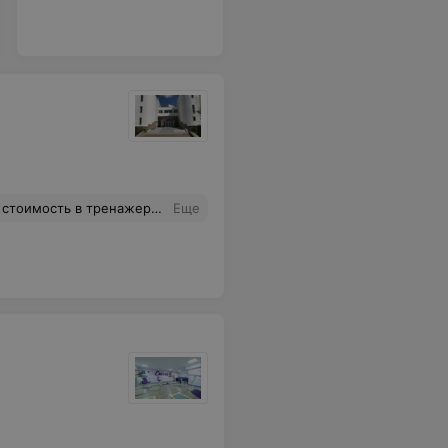
ормально, желание пойти прям взлетело) Звонила 02.03.16 в 13:18.
Еще