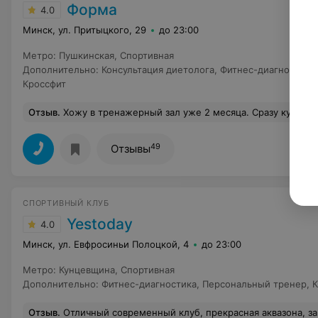
Форма
4.0
Минск, ул. Притыцкого, 29
до 23:00
Метро
:
Пушкинская
,
Спортивная
Дополнительно
:
Консультация диетолога
,
Фитнес-диагностика
Кроссфит
Отзыв
.
Хожу в тренажерный зал уже 2 месяца. Сразу купила абонемент на три месяца и ни разу не пожалела! Очень удобное расположение, крутые и разнообразные тренажеры, идеальная чистота везде! Персонал отличный! Для тех, у кого есть дети, сделали с
49
Отзывы
СПОРТИВНЫЙ КЛУБ
Yestoday
4.0
Минск, ул. Евфросиньи Полоцкой, 4
до 23:00
Метро
:
Кунцевщина
,
Спортивная
Дополнительно
:
Фитнес-диагностика
,
Персональный тренер
,
К
Отзыв
.
Отличный современный клуб, прекрасная аквазона, замечательные тренировк