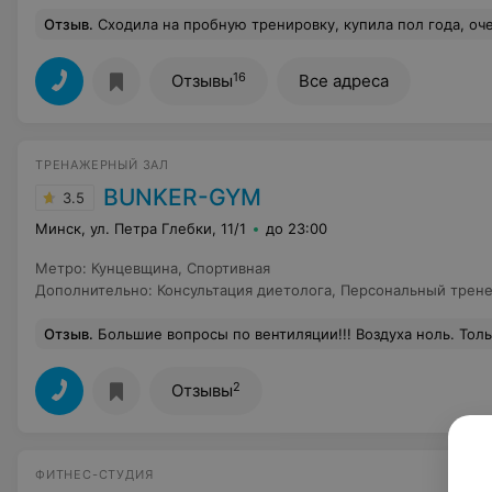
Отзыв
.
Сходила на пробную тренировку, купила пол года, оч
16
Отзывы
Все адреса
ТРЕНАЖЕРНЫЙ ЗАЛ
BUNKER-GYM
3.5
Минск, ул. Петра Глебки, 11/1
до 23:00
Метро
:
Кунцевщина
,
Спортивная
Дополнительно
:
Консультация диетолога
,
Персональный трен
Отзыв
.
Большие вопросы по вентиляции!!! Воздуха ноль. Только спускаешься, еще не начал заниматься, а уже начинаешь зевать. Людям с склонностью к гипоксии туда точно нельзя. Цены приятные, инвентаря много, но что-то не работает, что-то отключено и написано не трогать, коврики мертвые. В душ страшно заходить, лучше уж потной домой поехать. Есть солярий, лампы старые, но работает. В целом тренажерка ниже среднего, просто подвал с инвентарем. Однако народа много, пока аргументирую то
2
Отзывы
ФИТНЕС-СТУДИЯ