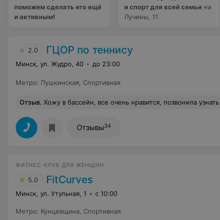
поможем сделать его ещё
и спорт для всей семьи
на
и активным!
Лучины, 11
ГЦОР по теннису
2.0
Минск, ул. Жудро, 40
до 23:00
Метро
:
Пушкинская
,
Спортивная
Отзыв
.
Хожу в бассейн, все очень нравится, позвонила узнать стоимость в тренажерный зал (решила начать ходить). А мне женщина отвечает: "Как и было"...))) Н
34
Отзывы
ФИТНЕС-КЛУБ ДЛЯ ЖЕНЩИН
FitCurves
5.0
Минск, ул. Утульная, 1
с 10:00
Метро
:
Кунцевщина
,
Спортивная