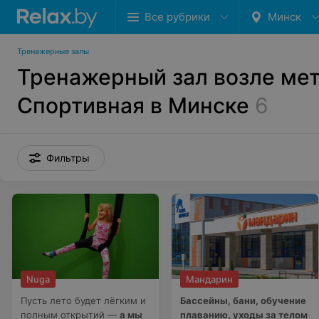
Все рубрики
Минск
Тренажерные залы
Тренажерный зал возле ме
Спортивная в Минске
6
Фильтры
Nuga
Мандарин
Пусть лето будет лёгким и
Бассейны, бани, обучение
полным открытий —
а мы
плаванию, уходы за телом