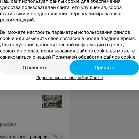
Наш сайт использует файлы cookie для обеспечения
удобства пользователей сайта, его улучшения, сбора
статистики и предоставления персонализированных
рекомендаций.
,
Персональный тренер
,
Вы можете настроить параметры использования файлов
cookie или изменить свое согласие в более позднее время.
Для получения дополнительной информации о целях,
пециально детскую комнату. Теперь уж никаких отмазок)) Также есть бар, с коктейлями и вкусным кофе:)
Еще
сроках и порядке использования файлов cookie вы можете
ознакомиться с нашей
Политикой обработки файлов cookie
Отклонить
Принять
Персональные настройки Cookie
россфит
и и доброжелательная атмосфера!
Еще