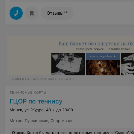
24
Отзывы
ЭФФЕКТИВНАЯ РЕКЛАМА НА САЙТЕ
ТЕННИСНЫЕ КОРТЫ
ГЦОР по теннису
Минск, ул. Жудро, 40
до 23:00
Метро
:
Пушкинская
,
Спортивная
Отзыв
.
Хотел бы дать отзыв по детскому теннису в "Смене".Худшего расточительства государственных денег ещё не видел!!!!Хозяина нет ,школу детскую превратили в школу для чиновников и бизнесменов!Они пользуются привилегиями и всем имуществом(сауной,тренажёрным залом).Дети же по 10-15человек стоят на одном корте,а в это же время директор на 2-х кортах тренируется со своими друзьями -бизнесменами к Новогодним турнирам!Ура!!! Мы-победили!!А где же дети? Да, ну их! Надоели! А вот денежки не надоели собирать с их родителей! Тренера и директор летают на "космических аппаратах",а дети вылетают из школы из-за недостатка денег! Где проверки,