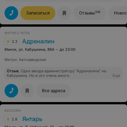
Я посещаю различные программы и хочу отметить, что
тренерский состав подобран изумительно. Очень
грамотные и внимательные тренера, заряжают
106
Записаться
Отзывы
Новос
настроением и энергией. Отдельное спасибо
Анастасии Макеевой - она просто любовь.))
ФИТНЕС-КЛУБ
Адреналин
3.3
Минск, ул. Кабушкина, 86А
до 23:00
Метро
:
Автозаводская
Отзыв
.
Одна звезда администратору "Адреналина" на
Кабушкина. Но и это очень много.
Еще
Все адреса
БАССЕЙН
Янтарь
2.8