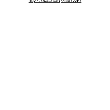
Персональные настройки Cookie
Тренажерный зал возле метро Академия наук в
Минске
Тренажерный зал возле метро Восток в Минске
Тренажерный зал возле метро Грушевка в
Минске
Добавить компанию
Добавить специалиста