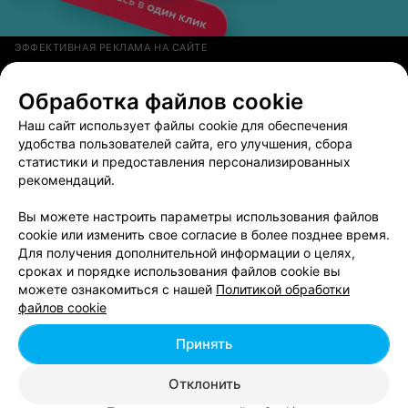
ЭФФЕКТИВНАЯ РЕКЛАМА НА САЙТЕ
Обработка файлов cookie
Смотрите также
Наш сайт использует файлы cookie для обеспечения
удобства пользователей сайта, его улучшения, сбора
статистики и предоставления персонализированных
Бассейны возле метро Автозаводская в Минске
рекомендаций.
Вы можете настроить параметры использования файлов
Фитнес возле метро Автозаводская в Минске
cookie или изменить свое согласие в более позднее время.
Для получения дополнительной информации о целях,
сроках и порядке использования файлов cookie вы
Йога возле метро Автозаводская
можете ознакомиться с нашей
Политикой обработки
файлов cookie
Принять
Вам будет интересно
Отклонить