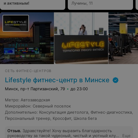
и активным!
Лучины, 11
СЕТЬ ФИТНЕС-ЦЕНТРОВ
Lifestyle фитнес-центр в Минске
Минск, пр-т Партизанский, 79
до 23:00
Метро
:
Автозаводская
Микрорайон
:
Северный поселок
Дополнительно
:
Консультация диетолога
,
Фитнес-диагностика
,
Персональный тренер
,
Кроссфит
,
Школа бега
Отзыв
.
Здравствуйте! Хочу выразить благодарность
руководству за такой чудесный, чистый и уютный клуб.
Еще