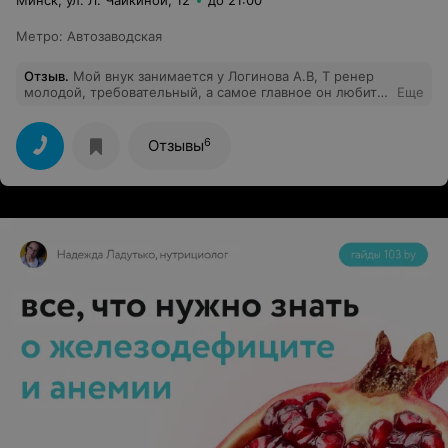
Минск, ул. Л. Чайкиной, 12
до 21:00
Метро
:
Автозаводская
Отзыв
.
Мой внук занимается у Логинова А.В, Т ренер
молодой, требовательный, а самое главное он любит
Еще
детей и свое дело. Спасибо ему за это.
6
Отзывы