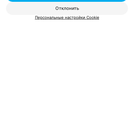
Отклонить
Смотрите также
Персональные настройки Cookie
Бассейны возле метро Автозаводская в Минске
Тренажерный зал возле метро Автозаводская в
Минске
Йога возле метро Автозаводская
Добавить компанию
Добавить специалиста