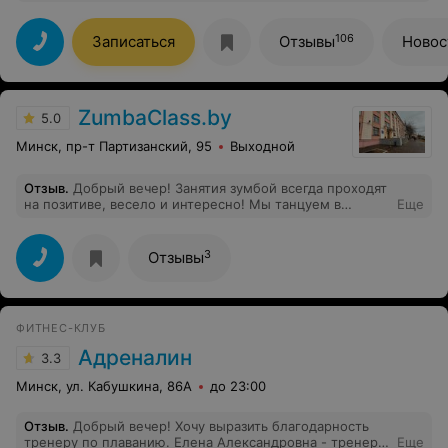
положительные отзывы. И привести себя в форму
решила и именно с ними)
106
Записаться
Отзывы
Новос
ZumbaСlass.by
5.0
Минск, пр-т Партизанский, 95
Выходной
Отзыв
.
Добрый вечер! Занятия зумбой всегда проходят
на позитиве, весело и интересно! Мы танцуем в
Еще
разных танцевальных стилях: это и зажигательная
сальса, и чувственная бачата, и страстная румба! И
другие современные направления. После каждой
3
Отзывы
тренеровки получаю заряд бодрости и отличное
настроение! Хотела бы выразить огромную
благодарность нашему тренеру Виктории! Она
добрый, внимательный и отзывчивый человек!
ФИТНЕС-КЛУБ
Адреналин
3.3
Минск, ул. Кабушкина, 86А
до 23:00
Отзыв
.
Добрый вечер! Хочу выразить благодарность
тренеру по плаванию. Елена Александровна - тренер
Еще