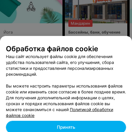
Мандарин
Йога
Бассейны, бани, обучение
плаванию, уходы за телом
и спорт для всей семьи
на
Обработка файлов cookie
Лучины, 11
Наш сайт использует файлы cookie для обеспечения
удобства пользователей сайта, его улучшения, сбора
ФИТНЕС-КЛУБ
статистики и предоставления персонализированных
Lady Fit
рекомендаций.
Минск, ул. Одесская, 18
до 12:00
Вы можете настроить параметры использования файлов
cookie или изменить свое согласие в более позднее время.
Для получения дополнительной информации о целях,
ТРЕНАЖЕРНЫЙ ЗАЛ
сроках и порядке использования файлов cookie вы
LiteFit
можете ознакомиться с нашей
Политикой обработки
файлов cookie
Минск, пр-т Партизанский, 95
до 23:00
Принять