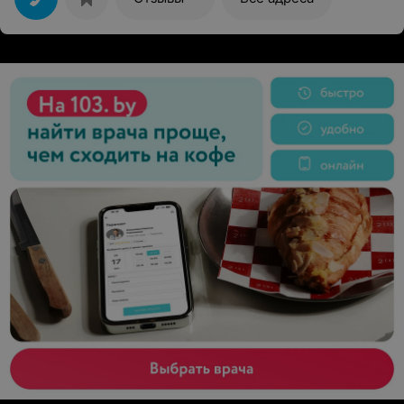
второй 50 000. p.s зал хороший, но с нашими зп там
нечего делать