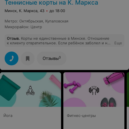
Теннисные корты на К. Маркса
Минск, К. Маркса, 43
до 18:00
Метро
:
Октябрьская
,
Купаловская
Микрорайон
:
Центр
Отзыв
.
Корты не единственные в Минске. Отношение
к клиенту отвратительное. Если ребёнок заболел и не
Еще
может прийти на тренировку, то время продаётся,
хотя ходили до этого исправно. Ушли в Смену....
СУПЕР!!!!!
3
Отзывы
Йога
Фитнес-центры