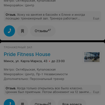
Метро
:
Октябрьская
,
Купаловская
Микрорайон
:
Центр
Отзыв
.
Хожу на занятия в бассейн к Елене и иногда
посещаю тренажерный зал. Тренера работают
Еще
отлично. Занятия хорошие. Зал устраивал полностью,
но потом его еще и обновили, так что тем более
нареканий нет! Из недостатков: сказали, что
47
Отзывы
закрывается бассейн на месяц, это стандартная
профилактика и чистка, но не представляю как я буду
этот месяц без занятий! ))) Все очень здорово) буду
ходить и дальше!
ТРЕНАЖЕРНЫЙ ЗАЛ
Pride Fitness House
Минск, ул. Карла Маркса, 43
до 23:00
Метро
:
Октябрьская
,
Купаловская
Микрорайон
:
Центр
,
Пр-т Независимости
Дополнительно
:
Персональный тренер
Отзыв
.
Когда только открылись все было классно.
Ценник был приятным. Потом абонемент на 12 занятий
Еще
убрали, как раз на месяц занятий хватало. +100 000
разовое посещение стало, ребята вы че? Как
альтернативу нашел 2 зала, один 45 000 разовое,
26
Отзывы
Все адреса