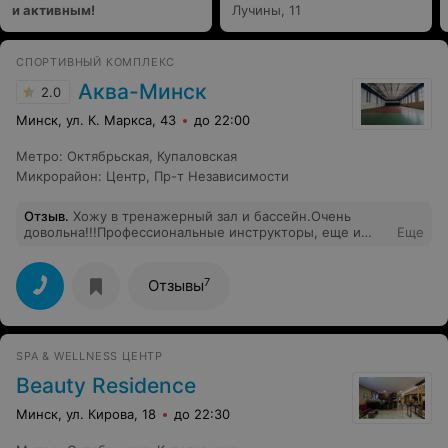
и активным!
Лучины, 11
СПОРТИВНЫЙ КОМПЛЕКС
Аква-Минск
2.0
Минск, ул. К. Маркса, 43
до 22:00
Метро
:
Октябрьская
,
Купаловская
Микрорайон
:
Центр
,
Пр-т Независимости
Отзыв
.
Хожу в тренажерный зал и бассейн.Очень
довольна!!!Профессиональные инструкторы, еще и
Еще
очень приветливые люди!!))Каждый раз как прихожу,
заряжаюсь положительными эмоциями, отличным
настроением и физически чувствую себя
7
Отзывы
замечательно!!!)Спасибо!
SPA & WELLNESS ЦЕНТР
Beauty Residence
Минск, ул. Кирова, 18
до 22:30