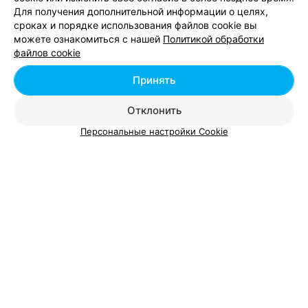
Тренажерные залы возле Лошицкого парка в
Для получения дополнительной информации о целях,
Минске
сроках и порядке использования файлов cookie вы
можете ознакомиться с нашей
Политикой обработки
файлов cookie
Тренажерные залы возле парка Победы в
Минске
Принять
Отклонить
Персональные настройки Cookie
Добавить компанию
Добавить специалиста
О проекте
Новости проекта
Размещение рекламы
Вакансии
Публичный договор
Способы оплаты