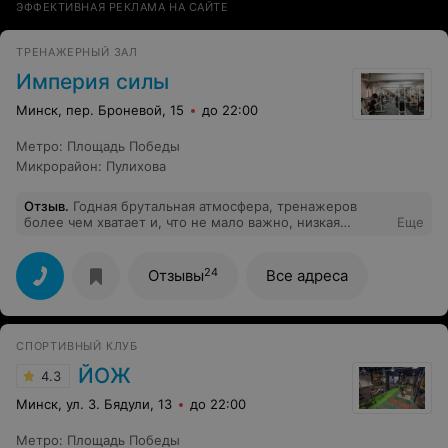
ЭФФЕКТИВНАЯ РЕКЛАМА НА САЙТЕ
ТРЕНАЖЕРНЫЙ ЗАЛ
Империя силы
Минск, пер. Броневой, 15
до 22:00
Метро
:
Площадь Победы
Микрорайон
:
Пулихова
Отзыв
.
Годная брутальная атмосфера, тренажеров
более чем хватает и, что не мало важно, низкая
Еще
стоимость.Все нравится, удивляют люди, которые в
отзывах упоминают душевые и туалет так, как будто
это решающий фактор и проводят они там больше
24
Отзывы
Все адреса
времени, чем в самом зале. Приходите за результатом,
а не жаловаться на мелочи)
СПОРТИВНЫЙ КЛУБ
ЙОЖ
4.3
Минск, ул. З. Бядули, 13
до 22:00
Метро
:
Площадь Победы