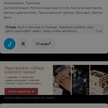
Микрорайон
:
Пулихова
Дополнительно
:
Консультация диетолога
,
Консультация врача
,
Фитнес-диагностика
,
Персональный тренер
,
Кроссфит
,
Школа
бега
Отзыв
.
Был у них еще в Лошице. Хорошие ребята, свое
дело (кроссфит) знают. Надо опять заглянуть.
Еще
6
Отзывы
ЭФФЕКТИВНАЯ РЕКЛАМА НА САЙТЕ