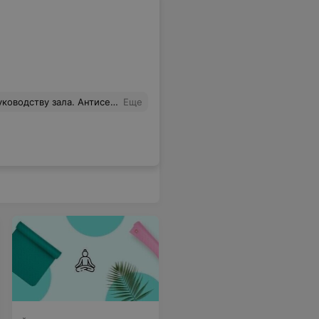
г от друга, пожалуйста. Про кварцевые лампы даже писать нет, видимо, смысла, раз на антисептике экономите. Пожалуйста, сделайте вид, хотя бы, что Вам не безразличны безопасность и здоровье ваших клиентов.
Еще