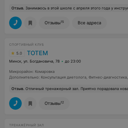
Отзыв
.
Занимаюсь в этой школе с апреля этого года у инструктора Аллы, очень приятного, доброго и внимательного человека, тренера-педагога по призванию и с большой буквы! Занятия проходят в филиале на Калиновского, 111 (который после ремонта просто радует глаз) всегда разнообразно и интересно, с хорошей нагрузкой и навыками для тела и мозга. Отдельная благодарность консультанту Дарье: отзывчивая и понимающая, всегда оперативно поможет разрешить вопросы с приобретением абонемента, а также с отработкой
15
Отзывы
Все адреса
СПОРТИВНЫЙ КЛУБ
ТОТЕМ
5.0
Минск, ул. Богдановича, 78
до 23:00
Микрорайон
:
Комаровка
Дополнительно
:
Консультация диетолога
,
Фитнес-диагностика
Отзыв
.
Отличный тренажерный зал. Приятно порадовала новая ценовая политика. Полотенца выдают бесплатно, а не за 3 рубля, как в других залах, есть питьевая вода
12
Отзывы
ТРЕНАЖЁРНЫЙ ЗАЛ