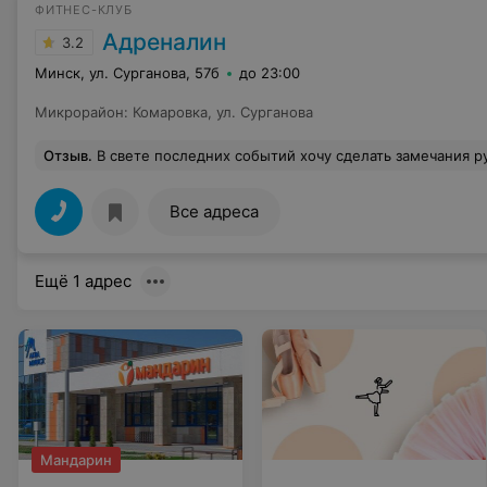
ФИТНЕС-КЛУБ
Адреналин
3.2
Минск, ул. Сурганова, 57б
до 23:00
Микрорайон
:
Комаровка
,
ул. Сурганова
Отзыв
.
В свете последних событий хочу сделать замечания руководству зала. Антисептик на такой большой зал установлен в одном месте у входа. Полотенец бумажных вечно нет, да к и самому устройству нужно хорошо приложиться, чтобы бумагу из него выкрутить. Организуйте, пожалуйста, хотя бы несколько точек для обработки рук в зале. Постоянно закрыты окна, приходится открывать самостоятельно. Кардиотренажеры стоят "плечом к плечу" друг к другу. Поставьте их на расстоянии 1.5 м дру
Все адреса
Ещё 1 адрес
Мандарин