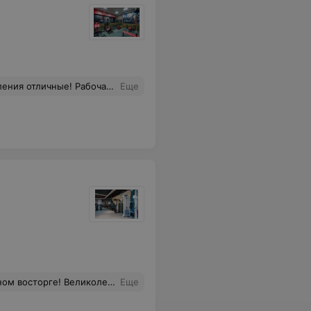
му отдельное спасибо, отличный наставник!
Еще
олепные тренеры Ольга и Ксения
Еще