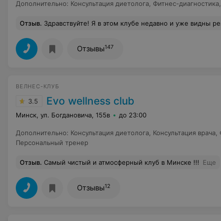
Дополнительно
:
Консультация диетолога
,
Фитнес-диагностика
Отзыв
.
Здравствуйте! Я в этом клубе недавно и уже видны результаты! Персонал доброжелательный, администратор всегда с улыбкой, тренера супер! Особенно х
147
Отзывы
ВЕЛНЕС-КЛУБ
Evo wellness club
3.5
Минск, ул. Богдановича, 155в
до 23:00
Дополнительно
:
Консультация диетолога
,
Консультация врача
,
Персональный тренер
Отзыв
.
Самый чистый и атмосферный клуб в Минске !!!
Еще
12
Отзывы