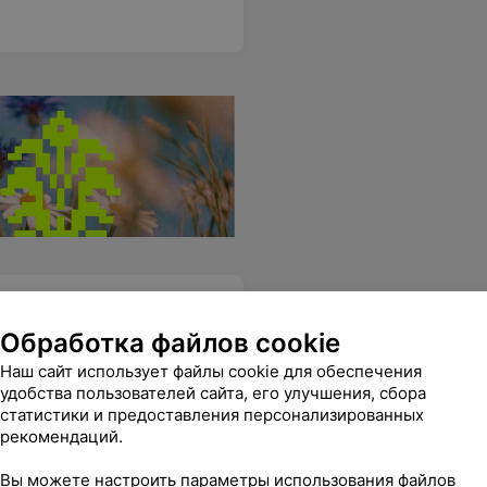
Обработка файлов cookie
Наш сайт использует файлы cookie для обеспечения
удобства пользователей сайта, его улучшения, сбора
статистики и предоставления персонализированных
,
Персональный тренер
рекомендаций.
ет настроение заниматься. Это единственный большой минус, а так зал в целом хорош)
Еще
Вы можете настроить параметры использования файлов