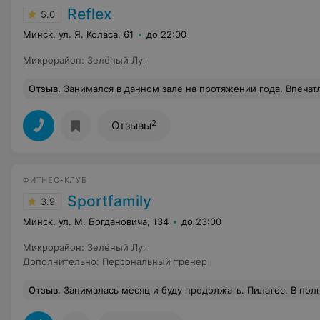
Reflex
5.0
Минск, ул. Я. Коласа, 61
до 22:00
Микрорайон
:
Зелёный Луг
Отзыв
.
Занимался в данном зале на протяжении года. Впечатления отличные! Рабочая атмосфера супер! Руста
2
Отзывы
ФИТНЕС-КЛУБ
Sportfamily
3.9
Минск, ул. М. Богдановича, 134
до 23:00
Микрорайон
:
Зелёный Луг
Дополнительно
:
Персональный тренер
Отзыв
.
Занималась месяц и буду продолжать. Пилатес. В полном восторге! Велик