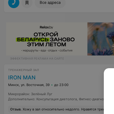
Все адреса
ЭФФЕКТИВНАЯ РЕКЛАМА НА САЙТЕ
ТРЕНАЖЕРНЫЙ ЗАЛ
IRON MAN
Минск, ул. Восточная, 39
до 23:00
Микрорайон
:
Зелёный Луг
Дополнительно
:
Консультация диетолога
,
Фитнес-диагностика
Отзыв
.
Хожу в зал относительно недолго. Нравятся тренажёры, удобное расположение. Но всё впечатление портят девушки на ресепшене. Нехотя здороваются, всегда недовольные, разговаривают невнятно, аж пропада