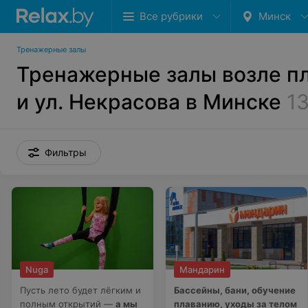
Все рубрики
Минск
Тренажерные залы
Тренажерные залы возле пл
и ул. Некрасова в Минске
1
Фильтры
Nuga
Мандарин
Пусть лето будет лёгким и
Бассейны, бани, обучение
полным открытий —
а мы
плаванию, уходы за телом