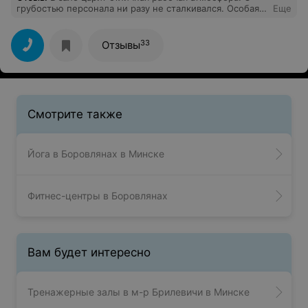
грубостью персонала ни разу не сталкивался. Особая
Еще
благодарность тренеру Дмитрию. За месяц
индивидуалок, он объяснил мне принцип работы всех
тренажеров, показал нестандартные упражнения на
33
Отзывы
разные группы мышц, помог составить примерный
план тренировок и питания. Я стал уверенно
прибавлять в массе, за что Диме огромное спасибо.
Даже, когда я стал заниматься самостоятельно, Дима
всегда поделится советом, ответит на мои вопросы.
Приятно такое отношение
Смотрите также
Йога в Боровлянах в Минске
Фитнес-центры в Боровлянах
Вам будет интересно
Тренажерные залы в м-р Брилевичи в Минске