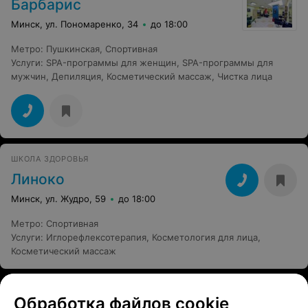
Барбарис
Минск, ул. Пономаренко, 34
до 18:00
Метро
:
Пушкинская
,
Спортивная
Услуги
:
SPA-программы для женщин
,
SPA-программы для
мужчин
,
Депиляция
,
Косметический массаж
,
Чистка лица
ШКОЛА ЗДОРОВЬЯ
Линоко
Минск, ул. Жудро, 59
до 18:00
Метро
:
Спортивная
Услуги
:
Иглорефлексотерапия
,
Косметология для лица
,
Косметический массаж
Обработка файлов cookie