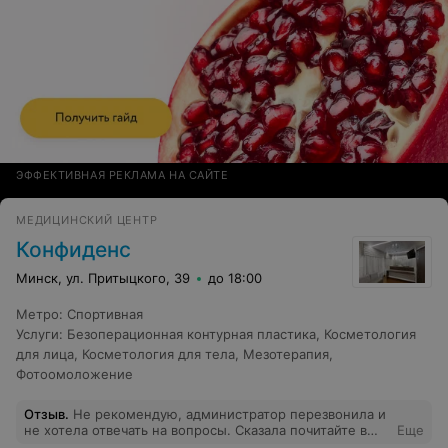
ЭФФЕКТИВНАЯ РЕКЛАМА НА САЙТЕ
МЕДИЦИНСКИЙ ЦЕНТР
Конфиденс
Минск, ул. Притыцкого, 39
до 18:00
Метро
:
Спортивная
Услуги
:
Безоперационная контурная пластика
,
Косметология
для лица
,
Косметология для тела
,
Мезотерапия
,
Фотоомоложение
Отзыв
.
Не рекомендую, администратор перезвонила и
не хотела отвечать на вопросы. Сказала почитайте в
Еще
интернете.! Спасибо ....впечатление не очень хорошие