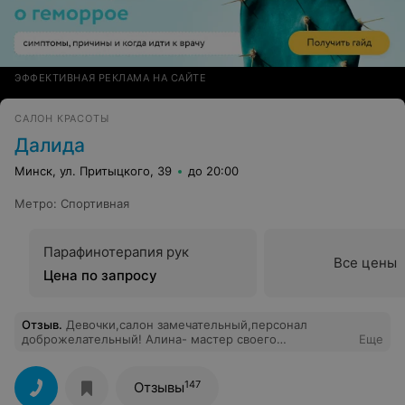
ЭФФЕКТИВНАЯ РЕКЛАМА НА САЙТЕ
САЛОН КРАСОТЫ
Далида
Минск, ул. Притыцкого, 39
до 20:00
Метро
:
Спортивная
Парафинотерапия рук
Все цены
Цена по запросу
Отзыв
.
Девочки,салон замечательный,персонал
доброжелательный! Алина- мастер своего
Еще
дела,сделала мне сложное окрашивание с
индивидуальным подходом! В итоге результат
получился лучше,чем я представляла, а это дорогого
147
Отзывы
стоит! Всем рекомендую!!!)