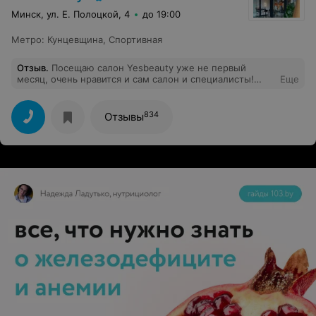
Минск, ул. Е. Полоцкой, 4
до 19:00
Метро
:
Кунцевщина
,
Спортивная
Отзыв
.
Посещаю салон Yesbeauty уже не первый
месяц, очень нравится и сам салон и специалисты!
Еще
Широкий спектр услуг (волосы, ногти, массаж,
косметология, макияж), это очень классно для людей,
которые, как я, экономят свое время. Особая
834
Отзывы
благодарность косметологу Дмитрию. После
посещения всегда выхожу с чистой и красивой кожей,
а главное! восстановление после процедур проходит
максимально быстро!