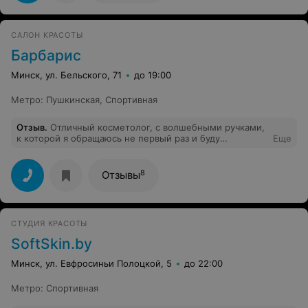
САЛОН КРАСОТЫ
Барбарис
Минск, ул. Бельского, 71
до 19:00
Метро
:
Пушкинская
,
Спортивная
Отзыв
.
Отличный косметолог, с волшебными ручками,
к которой я обращаюсь не первый раз и буду
Еще
обращаться снова. Наталья, большое спасибо за то, что
делаете меня красивой!!
8
Отзывы
СТУДИЯ КРАСОТЫ
SoftSkin.by
Минск, ул. Евфросиньи Полоцкой, 5
до 22:00
Метро
:
Спортивная