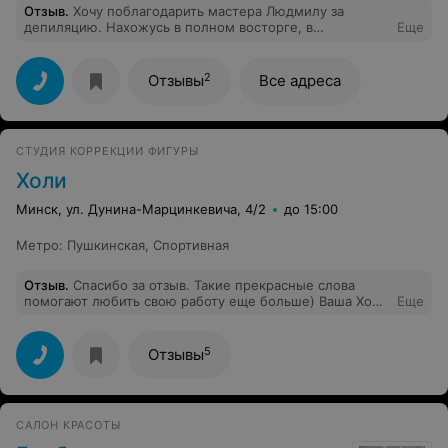
Отзыв
.
Хочу поблагодарить мастера Людмилу за
депиляцию. Нахожусь в полном восторге, в
Еще
следующий раз только к ней! У Людмилы золотые
руки. Боли во время процедуры нет, а результат
гладкая кожа.
2
Отзывы
Все адреса
СТУДИЯ КОРРЕКЦИИ ФИГУРЫ
Холи
Минск, ул. Дунина-Марцинкевича, 4/2
до 15:00
Метро
:
Пушкинская
,
Спортивная
Отзыв
.
Спасибо за отзыв. Такие прекрасные слова
помогают любить свою работу еще больше) Ваша Холи
Еще
студия!
5
Отзывы
САЛОН КРАСОТЫ