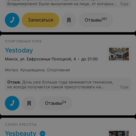
Владимировне! Были высыпания на лице, от которых
Еще
не могла избавится. Но после лечения, все прошло.
Также врач решила мою проблему с перхотью, которая
неожиданно появилась. Очень советую обращаться к
161
Записаться
Отзывы
Виктории Владимировне, как к отличному специалисту
и приятному человеку! И в целом, персонал
внимательный и вежливый, не понимаю почему были
негативные отзывы.
СПОРТИВНЫЙ КЛУБ
Yestoday
Минск, ул. Евфросиньи Полоцкой, 4
до 21:00
Метро
:
Кунцевщина
,
Спортивная
Отзыв
.
Дочь уже больше года занимается теннисом,
не всегда получается самой присутствовать на
Еще
тренировках но имеется возможность с офиса
смотреть как она тренируется-это огромный плюс! Но
последнее время какие то проблемы с трансляцией и
24
Отзывы
никто ничего не делает..
САЛОН КРАСОТЫ
Yesbeauty