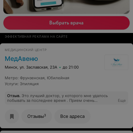
ЭФФЕКТИВНАЯ РЕКЛАМА НА САЙТЕ
МЕДИЦИНСКИЙ ЦЕНТР
МедАвеню
Минск, ул. Заславская, 23А
до 21:00
Метро
:
Фрунзенская
,
Юбилейная
Услуги
:
Эпиляция
Отзыв
.
Это лучший доктор, у которого мне удалось
побывать за последнее время . Прием очень
Еще
насыщенный, доктор выдал столько информации ,
даже не по своему профилю, что я даже не успела все
запомнить )) Посоветовал книгу. Очень крутой
3
Отзывы
Все адреса
профессионал . Я рада , что в нашей стране есть такие
врачи. Это был маленький психотерапевтический
прием. Спасибо большое от всего сердца