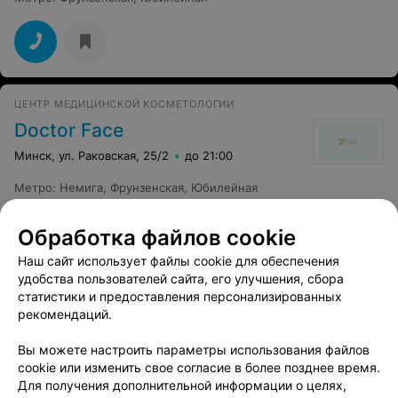
ЦЕНТР МЕДИЦИНСКОЙ КОСМЕТОЛОГИИ
Doctor Face
Минск, ул. Раковская, 25/2
до 21:00
Метро
:
Немига
,
Фрунзенская
,
Юбилейная
Обработка файлов cookie
Наш сайт использует файлы cookie для обеспечения
удобства пользователей сайта, его улучшения, сбора
СТУДИЯ КРАСОТЫ
статистики и предоставления персонализированных
рекомендаций.
Wow effect beauty
Минск, ул. Мельникайте, 2
до 20:00
Вы можете настроить параметры использования файлов
cookie или изменить свое согласие в более позднее время.
Метро
:
Фрунзенская
,
Юбилейная
Для получения дополнительной информации о целях,