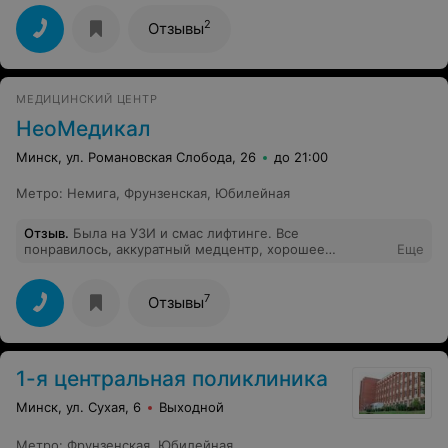
приятная,ответственная и знающая свое дело
мастер.Теперь я точно знаю,что вернусь и не
2
Отзывы
раз)Спасибо)
МЕДИЦИНСКИЙ ЦЕНТР
НеоМедикал
Минск, ул. Романовская Слобода, 26
до 21:00
Метро
:
Немига
,
Фрунзенская
,
Юбилейная
Отзыв
.
Была на УЗИ и смас лифтинге. Все
понравилось, аккуратный медцентр, хорошее
Еще
оборудование и врачи. Результатом от смас очень
довольна
7
Отзывы
1-я центральная поликлиника
Минск, ул. Сухая, 6
Выходной
Метро
:
Фрунзенская
,
Юбилейная