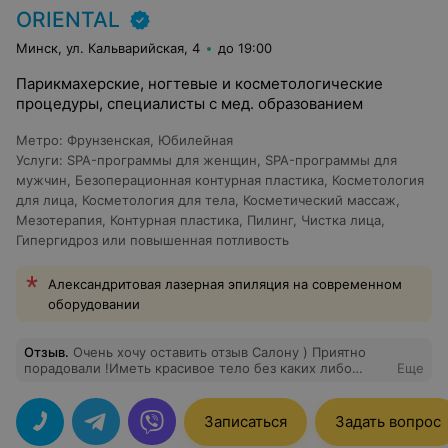
ORIENTAL
Минск, ул. Кальварийская, 4
до 19:00
Парикмахерские, ногтевые и косметологические
процедуры, специалисты с мед. образованием
Метро
:
Фрунзенская
,
Юбилейная
Услуги
:
SPA-программы для женщин
,
SPA-программы для
мужчин
,
Безоперационная контурная пластика
,
Косметология
для лица
,
Косметология для тела
,
Косметический массаж
,
Мезотерапия
,
Контурная пластика
,
Пилинг
,
Чистка лица
,
Гипергидроз или повышенная потливость
Александритовая лазерная эпиляция на современном
оборудовании
Отзыв
.
Очень хочу оставить отзыв Салону ) Приятно
порадовали !Иметь красивое тело без каких либо
Еще
следов целлюлита - это приятно! Посетив 10 сеансов
ручного антицеллюлитного массажа (на области
бедер), я осталась очень довольна результатом. Моя
Записаться
Задать вопрос
кожа стала красивая, упругая, она не обвисает.