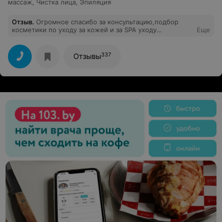
массаж
,
Чистка лица
,
Эпиляция
Отзыв
.
Огромное спасибо за консультацию,подбор
косметики по уходу за кожей и за SPA уходу
Еще
косметологу Ольге.Результат заметила после первой
процедуры. Осталась очень довольна.
337
Отзывы