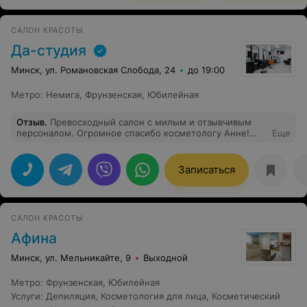
Рекомендую пройти именно весь курс, состоящий из
10 сеансов всем, кто желает избавиться от целлюлита
или сделать красивые бедра, как у меня! Процветания
САЛОН КРАСОТЫ
Вам !!
Да-студия
Минск, ул. Романовская Слобода, 24
до 19:00
Метро
:
Немига
,
Фрунзенская
,
Юбилейная
Отзыв
.
Превосходный салон с милым и отзывчивым
персоналом. Огромное спасибо косметологу Анне!
Еще
Хожу к ней на депиляцию. Очень благодарна за
качественную процедуру! Быстро, с минимальным
дискомфортом, всем рекомендую, кто ищет хорошего
Записаться
мастера и хороший салон!
САЛОН КРАСОТЫ
Афина
Минск, ул. Мельникайте, 9
Выходной
Метро
:
Фрунзенская
,
Юбилейная
Услуги
:
Депиляция
,
Косметология для лица
,
Косметический