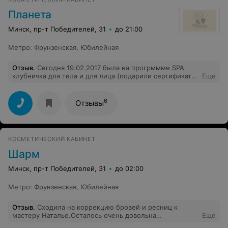
Планета
Минск, пр-т Победителей, 31
до 21:00
Метро
:
Фрунзенская
,
Юбилейная
Отзыв
.
Сегодня 19.02.2017 была на прогрммме SPA
клубничка для тела и для лица (подарили сертификат)?
Еще
Процедура длилась 2 часа! Очень понравилось!
Получила реальное наслаждение. Сначала была в
кедровой бочке, потом скраб для тела, шоколадное
6
Отзывы
обёртывание -тело бархатное,пахнет потрясающе. И
лицо после маски-ну очень посвежело и подтянулось!
Приятная музыка. Спасибо, мастеру Екатерине,
получила удовольствие с утра! Думаю ещё прийти:)
КОСМЕТИЧЕСКИЙ КАБИНЕТ
Шарм
Минск, пр-т Победителей, 31
до 02:00
Метро
:
Фрунзенская
,
Юбилейная
Отзыв
.
Сходила на коррекцию бровей и ресниц к
мастеру Наталье.Осталось очень довольна
Еще
результатом,плюс ко всему очень