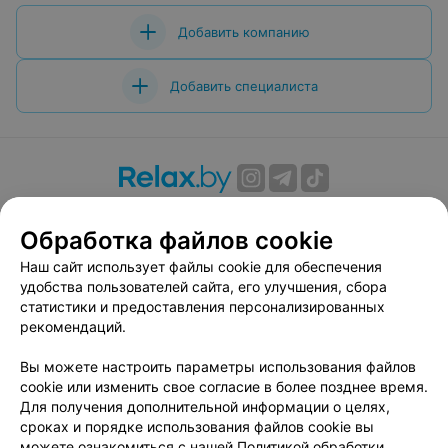
Добавить компанию
Добавить специалиста
О проекте
Новости проекта
Размещение рекламы
Обработка файлов cookie
Вакансии
Публичный договор
Способы оплаты
Публичный договор по использованию сервиса
Наш сайт использует файлы cookie для обеспечения
«Афиша»
удобства пользователей сайта, его улучшения, сбора
статистики и предоставления персонализированных
Пользовательское соглашение
рекомендаций.
Написать в поддержку
Вы можете настроить параметры использования файлов
Связаться по вопросам сотрудничества
cookie или изменить свое согласие в более позднее время.
Написать руководителю relax.by
Для получения дополнительной информации о целях,
Персональные настройки cookie
сроках и порядке использования файлов cookie вы
можете ознакомиться с нашей
Политикой обработки