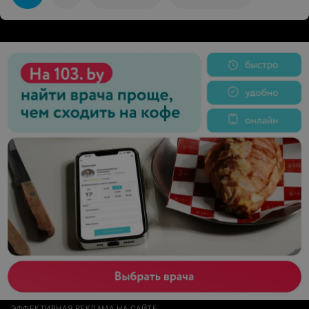
продать, а именно дать возможность вдохнуть,
удивиться, проникнуться или искать что-то своё и
найти далеко не с первого и даже не со второго раза)).
Делала покупки по просьбе подобрать аромат. И
только в вашей компании консультанты были не
просто корректны, но именно доброжелательны и
внимательны, давали возможность сравнивать и
сравнивать ароматы как на блоттерах, так и на коже
(что очень важно и правильно). Вот правда как говорят
"почувствуйте разницу" - в городе аналоговый парфюм
предлагают как минимум три компании. И только в
Азмирли возможность примерить, прочувствовать
аромат и почувствовать что тебе хотят не просто
продать товар, а именно доставить радость путь даже
просто от аромата. Искреннее спасибо!
ЭФФЕКТИВНАЯ РЕКЛАМА НА САЙТЕ