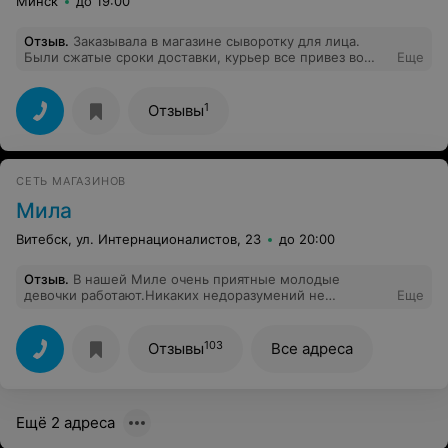
Минск
до 19:00
Отзыв
.
Заказывала в магазине сыворотку для лица.
Были сжатые сроки доставки, курьер все привез во
Еще
время (очень приятный молодой человек). Кроме
покупки порадовали приятные подарки от магазина
(несколько пробников и маска для лица). Также в заказ
1
Отзывы
вложили купон на скидку 10%. Обязательно буду
делать заказы в этом магазине еще и рекомендовать
знакомым!
СЕТЬ МАГАЗИНОВ
Мила
Витебск, ул. Интернационалистов, 23
до 20:00
Отзыв
.
В нашей Миле очень приятные молодые
девочки работают.Никаких недоразумений не
Еще
случалось, девочки всегда рады
помочь,посоветовать.Захожу часто, так как радуют
акции, получается все нужное для дома
103
Отзывы
Все адреса
приобретается со скидками.Спасибо!
Ещё 2 адреса