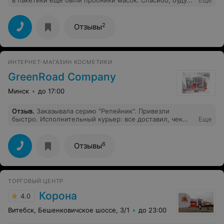
в пакетики еще были пробники масок. Спасибо, буду
Еще
еще заказывать!
2
Отзывы
ИНТЕРНЕТ-МАГАЗИН КОСМЕТИКИ
GreenRoad Company
Минск
до 17:00
Отзыв
.
Заказывала серию "Репейник". Привезли
быстро. Исполнительный курьер: все доставил, чек
Еще
выбил и сдачу насчитал. В пакете с моими покупками
еще был и приятный сюрприз. Я довольна! Буду
заказывать еще.
6
Отзывы
ТОРГОВЫЙ ЦЕНТР
Корона
4.0
Витебск, Бешенковичское шоссе, 3/1
до 23:00