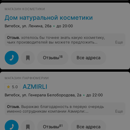
МАГАЗИН КОСМЕТИКИ
Дом натуральной косметики
Витебск, ул. Ленина, 26а
до 20:00
Отзыв
.
хотелось бы точнее знать какую косметику,
чьих производителей вы можете предложить
Еще
покупателю,если дополните информацию о себе,
заранее благодарна.
18
Отзывы
Все адреса
МАГАЗИН ПАРФЮМЕРИИ
AZMIRLI
5.0
Витебск, ул. Генерала Белобородова, 2а
до 22:00
Отзыв
.
Выражаю благодарность в первую очередь
именно сотрудникам компании Азмирли:
Еще
консультантам в нашем городе - Анастасии и Дарье.
Ароматы ещё будут оценены "в процессе применения".
На данный момент отмечаю именно внимательность,
81
Отзывы
Все адреса
доброжелательность и заинтересованность не просто