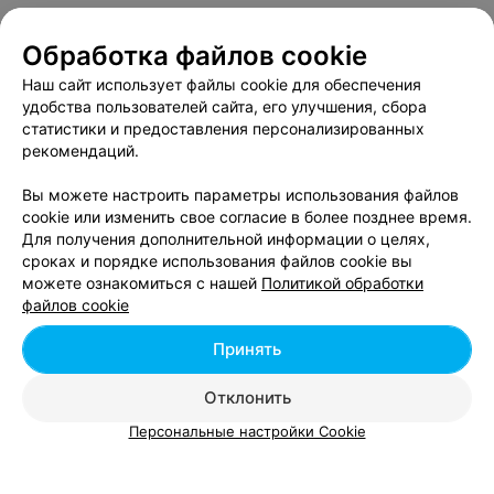
Все адреса
Обработка файлов cookie
Наш сайт использует файлы cookie для обеспечения
удобства пользователей сайта, его улучшения, сбора
МАГАЗИН ПРОФЕССИОНАЛЬНОЙ КОСМЕТИКИ И ИНСТРУМЕНТОВ
статистики и предоставления персонализированных
Natalimarket
рекомендаций.
Витебск, пр-т Победы, 16
до 20:00
Вы можете настроить параметры использования файлов
cookie или изменить свое согласие в более позднее время.
Все адреса
Для получения дополнительной информации о целях,
сроках и порядке использования файлов cookie вы
можете ознакомиться с нашей
Политикой обработки
файлов cookie
МАГАЗИН КОСМЕТИКИ И ПАРФЮМЕРИИ
Все для Золушек
Принять
Витебск, пр-т Строителей, 2
до 20:00
Отклонить
Персональные настройки Cookie
МАГАЗИН КОРЕЙСКОЙ КОСМЕТИКИ
Richenna