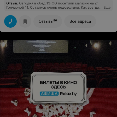
Отзыв
.
Сегодня в обед 13-ОО посетили магазин на ул.
Гончарной 11. Остались очень недовольны. Как всегда
Еще
работают только две кассы, людей очень много в это
время, пришлось отстоять в очереди минут двадцать
пять. В это время продавцы на зале раскладывали
86
Отзывы
Все адреса
товар, обращение к ним пригласить администрацию
осталось без ответа, они только спрятались. И это не
первый раз такая ситуация, работаем рядом, ходим за
полуфабрикатами. Теперь придется повременить.
Очень хотелось бы чтобы администрации магазина
пошла на встречу рядовому покупателю.