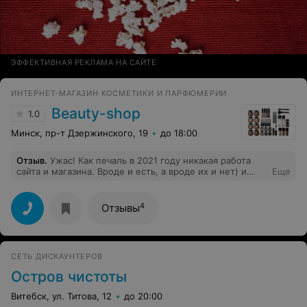
ЭФФЕКТИВНАЯ РЕКЛАМА НА САЙТЕ
ИНТЕРНЕТ-МАГАЗИН КОСМЕТИКИ И ПАРФЮМЕРИИ
Beauty-shop
1.0
Минск, пр-т Дзержинского, 19
до 18:00
Отзыв
.
Ужас! Как печаль в 2021 году никакая работа
сайта и магазина. Вроде и есть, а вроде их и нет) и
Еще
товара тоже нет)) Хотя заказ приняли обещали
доставить! Вот так и работают, а руководитель не
понимает, почему нет заказов)
4
Отзывы
СЕТЬ ДИСКАУНТЕРОВ
Остров чистоты
Витебск, ул. Титова, 12
до 20:00