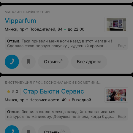
МАГАЗИН ПАРФЮМЕРИИ
Vipparfum
Минск, пр-т Победителей, 84
до 22:00
Отзыв
.
Таки привели меня ноги назад в этот магазин !
Сделала свою первую покупку , чудесный аромат
Еще
Tiffany by Tiffany ,который радует меня уже неделю !
Не могла уехать в место своего постоянного обитания,
в далекую страну на краю европейского континента,
4
Отзывы
Все адреса
не выразив свою благодарность VipParfumУ ! Спасибо
за отличное обслуживание и подаренный позитив ! В
моем лице вы нашли хоть и редкого, но зато
постоянного клиента! с Ув Татьяна
ДИСТРИБУЦИЯ ПРОФЕССИОНАЛЬНОЙ КОСМЕТИКИ, МАГАЗИН, УЧЕБНЫЙ ЦЕНТР
Стар Бьюти Сервис
5.0
Минск, пр-т Независимости, 49
Выходной
Отзыв
.
Звонила около месяца назад. Хотела записаться
на курсы по маникюру. Девушка не знала, когда будет
Еще
ближайшее обучение. Сказала, что преподавателя
пока нету. И что она перезвонит. Естественно,никто не
перезвонил. Пошла на другие курсы, где рады
36
Отзывы