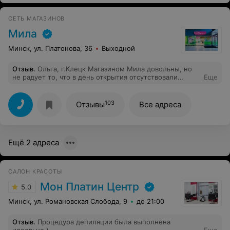
СЕТЬ МАГАЗИНОВ
Мила
Минск, ул. Платонова, 36
Выходной
Отзыв
.
Ольга, г.Клецк Магазином Мила довольны, но
не радует то, что в день открытия отсутствовали
Еще
акционные товары. Акционный шампунь разобрали
быстро и никто его не подвозит, хотя акция длиться до
29 февраля. Как-то в других городах относятся к этому
103
Отзывы
Все адреса
более качественно. Посодействуйте пожалуйста в
поставке товара, а если там товаровед такой, что ей
это не интересно, то я думаю, что найдутся другие
которые с радостью её заменят. Заранее спасибо
Ещё 2 адреса
САЛОН КРАСОТЫ
Мон Платин Центр
5.0
Минск, ул. Романовская Слобода, 9
до 21:00
Отзыв
.
Процедура депиляции была выполнена