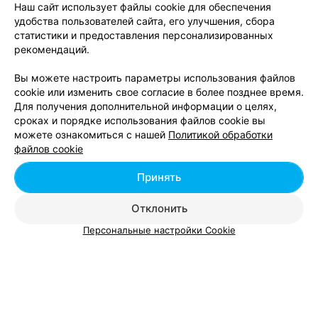
Наш сайт использует файлы cookie для обеспечения
поэтому и решила, что выставленная продукция для
удобства пользователей сайта, его улучшения, сбора
обзора... Тогда почему администратор не предупредил
941
Отзывы
об этом?!?
статистики и предоставления персонализированных
рекомендаций.
МАГАЗИН НАТУРАЛЬНОЙ И ОРГАНИЧЕСКОЙ КОСМЕТИКИ
Вы можете настроить параметры использования файлов
Organic Beauty
cookie или изменить свое согласие в более позднее время.
Для получения дополнительной информации о целях,
Минск, ул. Притыцкого, 156
до 22:00
сроках и порядке использования файлов cookie вы
можете ознакомиться с нашей
Политикой обработки
Отзыв
.
Огромный ассортимент косметики.
файлов cookie
Внимательные консультанты, много знают о
Еще
продукции. За покупку подарили крем для рук,
Принять
приятно:)
7
Отзывы
Все адреса
Отклонить
Персональные настройки Cookie
Ещё 1 адрес
ПАРФЮМЕРНО-КОСМЕТИЧЕСКИЙ СУПЕРМАРКЕТ
Золотое Яблоко
1.0