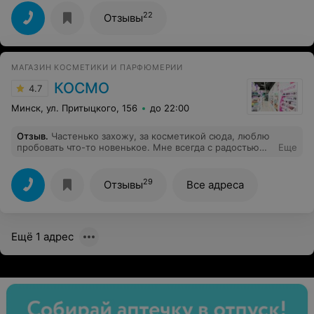
22
Отзывы
МАГАЗИН КОСМЕТИКИ И ПАРФЮМЕРИИ
КОСМО
4.7
Минск, ул. Притыцкого, 156
до 22:00
Отзыв
.
Частенько захожу, за косметикой сюда, люблю
пробовать что-то новенькое. Мне всегда с радостью
Еще
рекомендуют, пообщаться с девушками приятно, а
акции особенно поощряют к экспериментам
29
Отзывы
Все адреса
Ещё 1 адрес