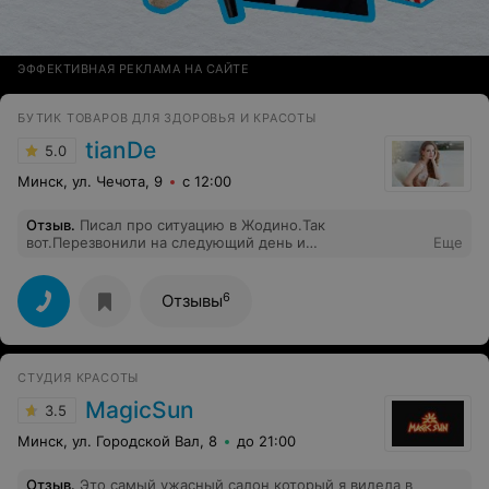
ЭФФЕКТИВНАЯ РЕКЛАМА НА САЙТЕ
БУТИК ТОВАРОВ ДЛЯ ЗДОРОВЬЯ И КРАСОТЫ
tianDe
5.0
Минск, ул. Чечота, 9
с 12:00
Отзыв
.
Писал про ситуацию в Жодино.Так
вот.Перезвонили на следующий день и
Еще
извинилась.Оказывается эту воду сняли с
производства.А в Минске(в разных магазинах)
осталось всего две штуки,так они одну отправили в
6
Отзывы
Жодино.Отдельное спасибо Екатерине!
СТУДИЯ КРАСОТЫ
MagicSun
3.5
Минск, ул. Городской Вал, 8
до 21:00
Отзыв
.
Это самый ужасный салон который я видела в