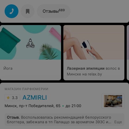
689
Отзывы
Йога
Лазерная эпиляции
волос в
Минске на relax.by
МАГАЗИН ПАРФЮМЕРИИ
AZMIRLI
3.3
Минск, пр-т Победителей, 65
до 21:00
Отзыв
.
Воспользовалась рекомендацией белорусского
блоггера, забежала в тп Палаццо за ароматом 393C из
Еще
селективной линейки, его в наличии не оказалось, т.к.