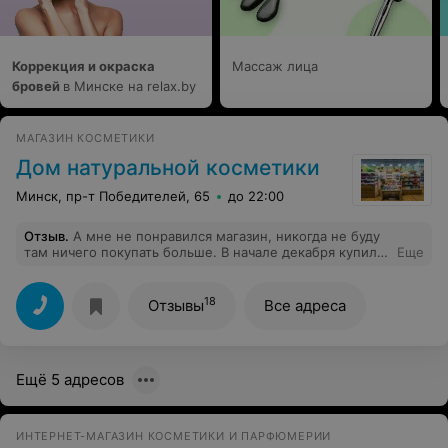
Коррекция и окраска
Массаж лица
бровей
в Минске на relax.by
МАГАЗИН КОСМЕТИКИ
Дом натуральной косметики
Минск, пр-т Победителей, 65
до 22:00
Отзыв
.
А мне не понравился магазин, никогда не буду
там ничего покупать больше. В начале декабря купила
Еще
лампу promed UVL36, училась на курсах наращивания,
пользовалась ей 2 раза в неделю не более 2-3
часов(сколько там на учебе одну руку делать, ничего
18
Отзывы
Все адреса
не умеем толком), на экзамене лампы гореть
перестали, холодные включаются, но когда уже три
пальца сделано начинаются приключения. Поехала в
магазин, сказали до НГ ничего не смогут, посмотрите
Ещё 5 адресов
еще. Таки 10 января ее мне поменяли на новую, в
пленках в картонках, приехала домой - та же петрушка
только круче - одна лампочка не горит, если ее
потыкать сильно, пошевелить она загорится, но светит
ИНТЕРНЕТ-МАГАЗИН КОСМЕТИКИ И ПАРФЮМЕРИИ
хуже, еще съездила в магазин, забрали на экспертизу.