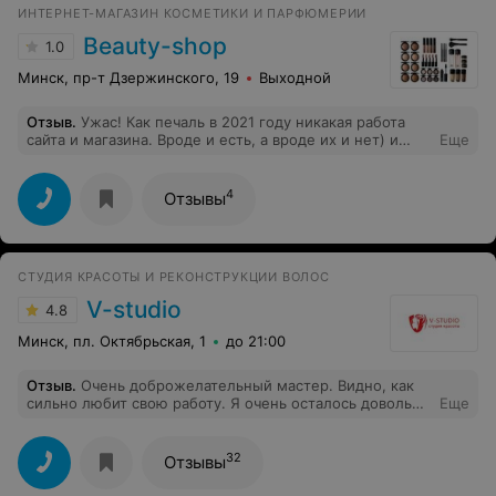
ИНТЕРНЕТ-МАГАЗИН КОСМЕТИКИ И ПАРФЮМЕРИИ
Beauty-shop
1.0
Минск, пр-т Дзержинского, 19
Выходной
Отзыв
.
Ужас! Как печаль в 2021 году никакая работа
сайта и магазина. Вроде и есть, а вроде их и нет) и
Еще
товара тоже нет)) Хотя заказ приняли обещали
доставить! Вот так и работают, а руководитель не
понимает, почему нет заказов)
4
Отзывы
СТУДИЯ КРАСОТЫ И РЕКОНСТРУКЦИИ ВОЛОС
V-studio
4.8
Минск, пл. Октябрьская, 1
до 21:00
Отзыв
.
Очень доброжелательный мастер. Видно, как
сильно любит свою работу. Я очень осталось довольна
Еще
цветом и качеством своих волос. Теперь только к
Кристине.
32
Отзывы