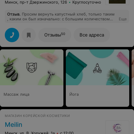
Минск, пр-т Дзержинского, 126
Круглосуточно
Отзыв
.
Просим вернуть капустный хлеб, только таким
, каким он был изначально: с большим количеством
Еще
капусты, темный, рыхлый большой!! С радостью
покупали у вас сырное печенье т е печенье Слодыча
"К полднику" очевидно ушло в Россию. Но ваше
50
Отзывы
Все адреса
сырное постепенно стало без сыра, дубовым, мучным
, не рассыпчатым.
Массаж лица
Йога
МАГАЗИН КОРЕЙСКОЙ КОСМЕТИКИ
Meilin
Минск, ул. В. Хоружей, 1а
с 12:00