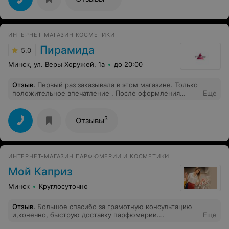
каждому клиенту.
ИНТЕРНЕТ-МАГАЗИН КОСМЕТИКИ
Пирамида
5.0
Минск, ул. Веры Хоружей, 1а
до 20:00
Отзыв
.
Первый раз заказывала в этом магазине. Только
положительное впечатление . После оформления
Еще
заказа ,товар через час был у меня!
3
Отзывы
ИНТЕРНЕТ-МАГАЗИН ПАРФЮМЕРИИ И КОСМЕТИКИ
Мой Каприз
Минск
Круглосуточно
Отзыв
.
Большое спасибо за грамотную консультацию
и,конечно, быструю доставку парфюмерии.
Еще
Следующая покупка только у Вас!