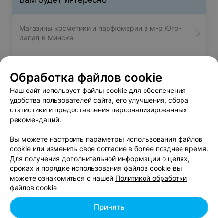
Вам будет интересно
Магазины косметики и парфюмерии в м-р Юго-
Запад в Минске
Магазины косметики и парфюмерии в м-р
Обработка файлов cookie
Каменная Горка в Минске
Наш сайт использует файлы cookie для обеспечения
удобства пользователей сайта, его улучшения, сбора
Магазины косметики и парфюмерии в м-р
статистики и предоставления персонализированных
Боровляны в Минске
рекомендаций.
Вы можете настроить параметры использования файлов
cookie или изменить свое согласие в более позднее время.
Для получения дополнительной информации о целях,
сроках и порядке использования файлов cookie вы
можете ознакомиться с нашей
Политикой обработки
Добавить компанию
файлов cookie
Добавить специалиста
Принять