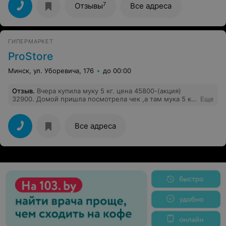
Качество обслуживания и клиентоориентированность
7
Отзывы
Все адреса
на самом низком уровне!
ГИПЕРМАРКЕТ
ProStore
Минск, ул. Уборевича, 176
до 00:00
Отзыв
.
Вчера купила муку 5 кг. цена 45800-(акция)
32900. Домой пришла посмотрела чек ,а там мука 5 кг.
Еще
-44300.(что за цена).Классная акция и не первый раз
сталкиваешься с такими акциями.
Все адреса