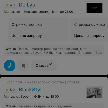
De Lys
4.9
Минск, пр-т Независимости, 11/1
до 21:00
Стрижка женская
Стрижка мужская
Цена по запросу
Цена по запросу
Отзыв
.
Плюсы - мастер реально тебя слышит, мои
пожелания все обсудили и были выполнены! Сложное
Еще
окрашивание немного скорректировали по цвету, итог
мне очень нравится. Минусы - не сразу нашла Салон
красоты, пришлось позвонить администратору, но все
96
Отзывы
оказалось просто - вход через главную дверь отеля
"Минск". Главное результатом довольна!
ШКОЛА ПАРИКМАХЕРСКОГО ИСКУССТВА | СТУДИЯ КРАСОТЫ
BlackStyle
5.0
Минск, ул. Короля, 6-1Н
до 18:00
Отзыв
.
Все очень понравилось. Обучение