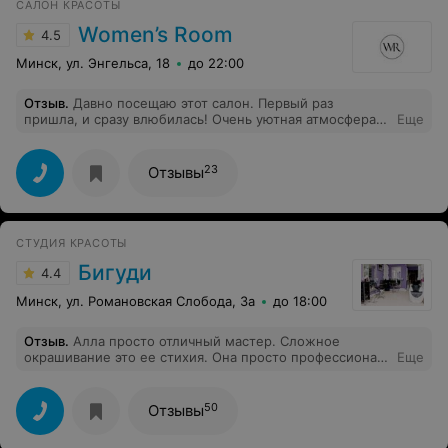
САЛОН КРАСОТЫ
Women’s Room
4.5
Минск, ул. Энгельса, 18
до 22:00
Отзыв
.
Давно посещаю этот салон. Первый раз
пришла, и сразу влюбилась! Очень уютная атмосфера,
Еще
превосходные мастера! Всегда создают именно тот
образ, о котором мечтаешь! Всем советую хотя бы раз
посетить этот салон и вы уже не пойдете никуда!
23
Отзывы
СТУДИЯ КРАСОТЫ
Бигуди
4.4
Минск, ул. Романовская Слобода, 3а
до 18:00
Отзыв
.
Алла просто отличный мастер. Сложное
окрашивание это ее стихия. Она просто профессионал
Еще
своего дела. Дамы, если вы хотите перейти из тёмного
в светлый без неприятных сюрпризов- тогда вам к
Алле
50
Отзывы