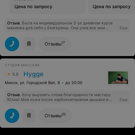
Цена по запросу
Цена по запросу
Отзыв
.
Была на индивидуальном 2-ух дневном курсе
макияжа для себя у Екатерины. Она учла все мои
Еще
пожелания, было безумно приятно. Очень благодарна
ей за проведённый курс, я осталась им довольна!!!
17
Отзывы
СТУДИЯ МАССАЖА
Hygge
5.0
Минск, ул. Городской Вал, 8
до 20:00
Отзыв
.
Хочу выразить слова благодарности мастеру
Юлии! Моя кожа после карбокситерапии дышала и
Еще
казалось, что я сама вся наполнилась кислородом!:)
Отдельное спасибо за детальную консультацию по
уходу за кожей: получила ответы на все вопросы и
30
Отзывы
даже больше!) Однозначно буду рекомендовать Юлию
и саму студию массажа всем знакомым!