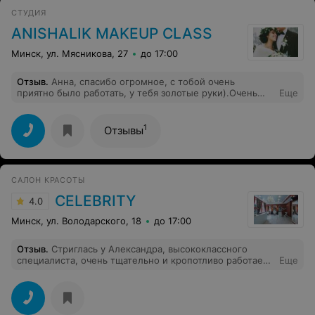
СТУДИЯ
ANISHALIK MAKEUP CLASS
Минск, ул. Мясникова, 27
до 17:00
Отзыв
.
Анна, спасибо огромное, с тобой очень
приятно было работать, у тебя золотые руки).Очень
Еще
долго держался макияж и даже поправлять не нужно
было, что очень радовало))
1
Отзывы
САЛОН КРАСОТЫ
CELEBRITY
4.0
Минск, ул. Володарского, 18
до 17:00
Отзыв
.
Стриглась у Александра, высококлассного
специалиста, очень тщательно и кропотливо работает,
Еще
Очень довольна и после сна волосы лежат отлично.
Салон просторный с красивой люстрой, атмосфера
очень комфортная