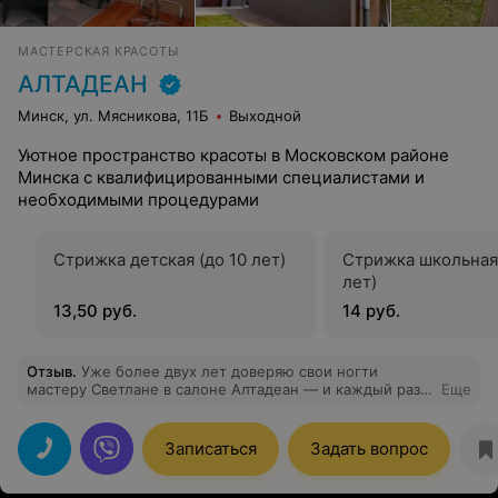
МАСТЕРСКАЯ КРАСОТЫ
АЛТАДЕАН
Минск, ул. Мясникова, 11Б
Выходной
Уютное пространство красоты в Московском районе
Минска с квалифицированными специалистами и
необходимыми процедурами
Стрижка детская (до 10 лет)
Стрижка школьная 
лет)
13,50 руб.
14 руб.
Отзыв
.
Уже более двух лет доверяю свои ногти
мастеру Светлане в салоне Алтадеан — и каждый раз
Еще
ухожу с идеальным маникюром! Всегда аккуратно,
стойко и невероятно красиво ✨ Светлана —
настоящий профессионал, с золотыми руками и
Записаться
Задать вопрос
вниманием к деталям Рекомендую от всей души! На
этот раз выбрала долговременное покрытие, и
результат превзошёл ожидания: аккуратно, стойко и