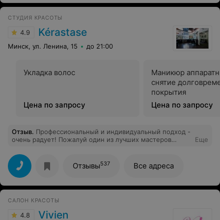
СТУДИЯ КРАСОТЫ
Kérastase
4.9
Минск, ул. Ленина, 15
до 21:00
Укладка волос
Маникюр аппаратн
снятие долговрем
покрытия
Цена по запросу
Цена по запросу
Отзыв
.
Профессиональный и индивидуальный подход -
очень радует! Пожалуй один из лучших мастеров
Еще
своего дела! Не первый раз стригусь у Ольги, только
положительные моменты, массаж головы заряжает
силами на всю неделю. Спасибо! Салон Kerastase 10/10
537
Отзывы
Все адреса
так держать! Рекомендую!
САЛОН КРАСОТЫ
Vivien
4.8