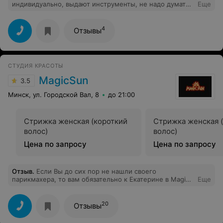
индивидуально, выдают инструменты, не надо думать
Еще
о моделях - помощь в подборе моделей. Спасибо
огромное!
4
Отзывы
СТУДИЯ КРАСОТЫ
MagicSun
3.5
Минск, ул. Городской Вал, 8
до 21:00
Стрижка женская (короткий
Стрижка женская 
волос)
волос)
Цена по запросу
Цена по запросу
Отзыв
.
Если Вы до сих пор не нашли своего
парикмахера, то вам обязательно к Екатерине в Magic
Еще
Sun. Стрижка идеальная, мастер будто знает все мои
пожелания и я всегда выхожу из ее кабинета с
изумительным результатом. Спасибо!
20
Отзывы