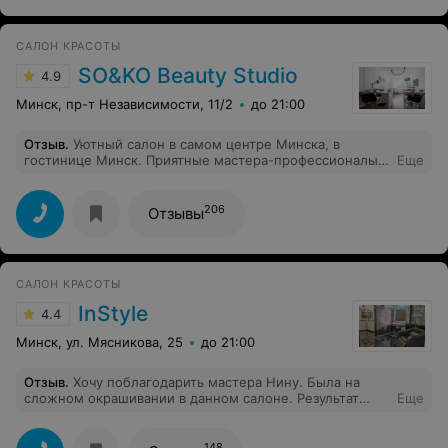
САЛОН КРАСОТЫ
SO&KO Beauty Studio
4.9
Минск, пр-т Независимости, 11/2
до 21:00
Отзыв
.
Уютный салон в самом центре Минска, в
гостинице Минск. Приятные мастера-профессионалы,
Еще
качественное обслуживание, все супер.
206
Отзывы
САЛОН КРАСОТЫ
InStyle
4.4
Минск, ул. Мясникова, 25
до 21:00
Отзыв
.
Хочу поблагодарить мастера Нину. Была на
сложном окрашивании в данном салоне. Результат
Еще
превзошёл все мои ожидания. Мастер очень
профессионально работала, все четко,
проконсультировала по домашнему уходу. Я безумно
148