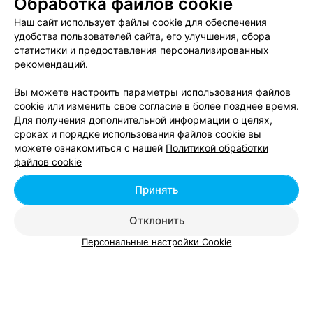
Обработка файлов cookie
Салоны красоты на ул. Кирова в Минске
Наш сайт использует файлы cookie для обеспечения
удобства пользователей сайта, его улучшения, сбора
статистики и предоставления персонализированных
Салоны красоты на ул. Красная в Минске
рекомендаций.
Вы можете настроить параметры использования файлов
Салоны красоты на ул. Московская в Минске
cookie или изменить свое согласие в более позднее время.
Для получения дополнительной информации о целях,
сроках и порядке использования файлов cookie вы
можете ознакомиться с нашей
Политикой обработки
файлов cookie
Принять
Добавить компанию
Отклонить
Добавить специалиста
Персональные настройки Cookie