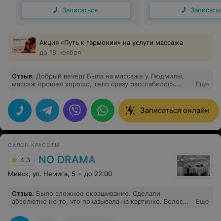
Записаться
Записать
Акция «Путь к гармонии» на услуги массажа
до 18 ноября
Отзыв
.
Добрый вечер) Была на массаже у Людмилы,
массаж прошел хорошо, тело сразу расслабилось.
Еще
Мастер с акцентом проработала части которые меня
особо беспокоили ) Приятная и расслабляющая
атмосфера в салоне )
Записаться онлайн
САЛОН КРАСОТЫ
NO DRAMA
4.3
Минск, ул. Немига, 5
до 22:00
Отзыв
.
Было сложное окрашивание. Сделали
абсолютно не то, что показывала на картинке. Волосы
Еще
желтые, пересушенные. В салоне сразу сделали
укладку, конечно я видела, что это не то, что я