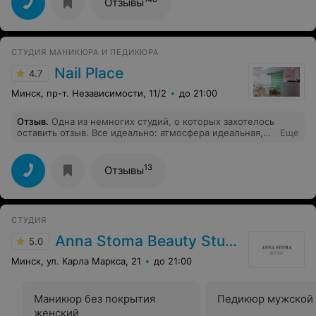
Отзывы
довольна результатом. Буду рекомендовать всем
своим знакомым. Ещё хочу отметить администратора.
Очень приветливая и приятная девушка. И атмосфера в
салоне просто чудесная. Обязательно к вам вернусь
СТУДИЯ МАНИКЮРА И ПЕДИКЮРА
снова.
Nail Place
4.7
Минск, пр-т. Независимости, 11/2
до 21:00
Отзыв
.
Одна из немногих студий, о которых захотелось
оставить отзыв. Все идеально: атмосфера идеальная,
Еще
обработка идеальная, блик на покрытии идеальный. И
все это по оптимальной стоимости. Безумно рада, что
нашла эту студию)
13
Отзывы
СТУДИЯ
Anna Stoma Beauty Studio
5.0
Минск, ул. Карла Маркса, 21
до 21:00
Маникюр без покрытия
Педикюр мужской
женский