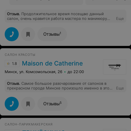
Отзыв
.
Продолжительное время посещаю данный
салон, очень нравится работа мастера по маникюру
Еще
Дианы. Очень аккуратно делает и достаточно быстро.
Материалы, которыми выполнена работа,
выдерживают 3 недели. P.S. Здоровья, удачи и
1
Отзывы
процветания.
САЛОН КРАСОТЫ
Maison de Catherine
1.8
Минск, ул. Комсомольская, 26
до 22:00
Отзыв
.
Самое большое разочарование от салонов в
прекрасном городе Минске произошло именно в этом
Еще
месте! Нашла рекомендацию в инстаграмме у
Минских блогеров и решила попробовать! И это была
моя самая большая ошибка! Кроме хорошей локации в
5
Отзывы
центре города плюсов больше нет вообще. Записалась
на тонирование волос. По итогу полное разочарование
работой мастера. Цвет мимо, у корней окрашивание
просто никакое. Вместо того, чтобы проявить хоть
САЛОН-ПАРИКМАХЕРСКАЯ
какую-то клиентоориентированность, и попытаться
хоть как-то сгладить неудачный результат, как это