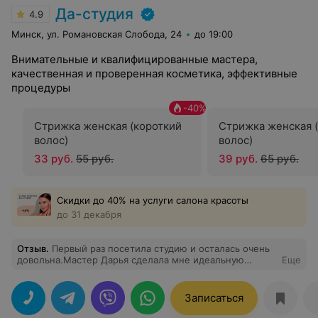
Да-студия
4.9
Минск, ул. Романовская Слобода, 24
до 19:00
Внимательные и квалифицированные мастера,
качественная и проверенная косметика, эффективные
процедуры
-
40
%
Стрижка женская (короткий
Стрижка женская 
волос)
волос)
33 руб.
55 руб.
39 руб.
65 руб.
Скидки до 40% на услуги салона красоты
до 31 декабря
Отзыв
.
Первый раз посетила студию и осталась очень
довольна.Мастер Дарья сделала мне идеальную
Еще
аккуратную стрижку Мастер по маникюру Диана очень
профиссионально выполнила маникюр
Мария(специалист по бровям )шикарно сделала
Записаться
коррекцию и окраску бровей Атмосфера и
администратор супер