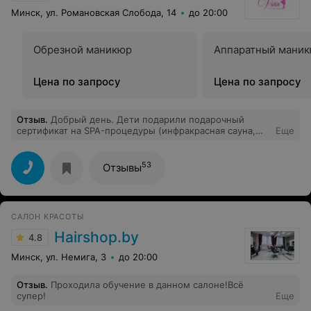
Минск, ул. Романовская Слобода, 14
до 20:00
Обрезной маникюр
Аппаратный мани
Цена по запросу
Цена по запросу
Отзыв
.
Добрый день. Дети подарили подарочный
сертификат на SPA-процедуры (инфракрасная сауна,
Еще
обертывание, массаж лица и тела). Мастер Инна
великолепна! Тактичная, внимательная,
профессиональная. Спасибо. Всем рекомендую!
53
Отзывы
САЛОН КРАСОТЫ
Hairshop.by
4.8
Минск, ул. Немига, 3
до 20:00
Отзыв
.
Проходила обучение в данном салоне!Всё
супер!
Еще