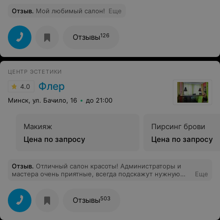
Отзыв
.
Мой любимый салон!
Еще
126
Отзывы
ЦЕНТР ЭСТЕТИКИ
Флер
4.0
Минск, ул. Бачило, 16
до 21:00
Макияж
Пирсинг брови
Цена по запросу
Цена по запросу
Отзыв
.
Отличный салон красоты! Администраторы и
мастера очень приятные, всегда подскажут нужную
Еще
информацию и проводят на процедуры. Массажи,
процедуры для тела и Спа-процедуры у тайских
мастеров - просто супер! Спасибо!
503
Отзывы