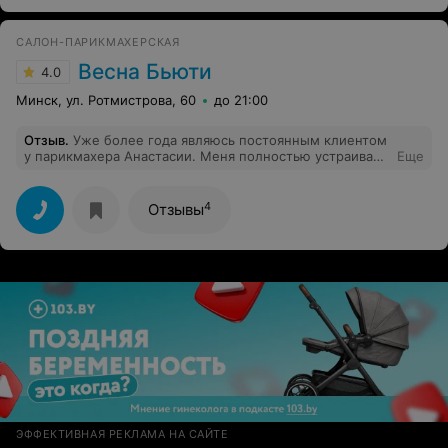
САЛОН-ПАРИКМАХЕРСКАЯ
Весна Бьюти
4.0
Минск, ул. Ротмистрова, 60
до 21:00
Отзыв
.
Уже более года являюсь постоянным клиентом
у парикмахера Анастасии. Меня полностью устраивают
Еще
ее стрижки. В самом салоне всегда царит комфортная,
дружелюбная атмосфера.
4
Отзывы
ЭФФЕКТИВНАЯ РЕКЛАМА НА САЙТЕ