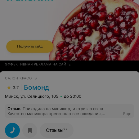
ЭФФЕКТИВНАЯ РЕКЛАМА НА САЙТЕ
САЛОН КРАСОТЫ
Бомонд
3.7
Минск, ул. Селицкого, 105
до 20:00
Отзыв
.
Приходила на маникюр, и стригла сына
Качество маникюра превзошло все ожидания,
Еще
Кристина идеально справилась с задачей Мои
достаточно слабые ногти, относились три недели без
единой трещины Стригла сына у Екатерины Сын
27
Отзывы
остался доволен, все аккуратно Нашла подход к
ребёнку!