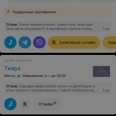
Подарочные сертификаты
Отзыв
.
Очень внимательный, грамотный, знающий
свое дело специалист! Атмосфера в салоне очень
Еще
уютная. Обязательно вернусь снова и рекомендую
всем!
Записаться онлайн
Зад
САЛОН КРАСОТЫ
Тиара
Минск, ул. Марьевская, 5
до 20:00
Отзыв
.
Года два назад купила купон на депиляцию в
этом салоне и познакомилась с самой обаятельной,
Еще
добродушной, умничкой и профессионалом своего
дела - Ириной!! Ирина всегда и поговорит по душам и
посоветует парикмахера, запишет на следующий
35
Отзывы
сеанс и всегда приятно находиться в этом дружном
коллективе. СПАСИБО огромное девчонки за красоту!
теперь являюсь постоянным клиентом салона ТИАРА!!