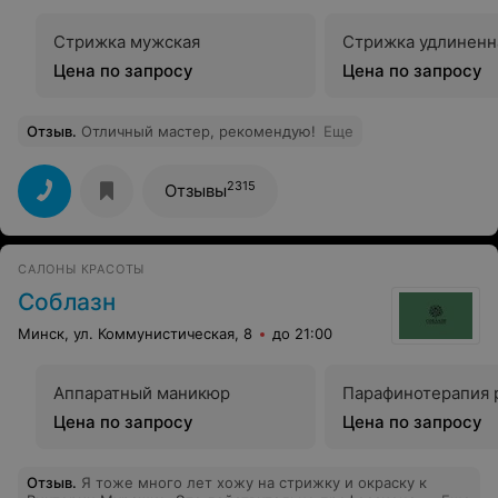
оказавшись в руках Анны, вы поймёте, что нашли
своего мастера и больше не захотите обращаться к
Стрижка мужская
Стрижка удлиненн
кому-либо другому.
Цена по запросу
Цена по запросу
Отзыв
.
Отличный мастер, рекомендую!
Еще
2315
Отзывы
САЛОНЫ КРАСОТЫ
Соблазн
Минск, ул. Коммунистическая, 8
до 21:00
Аппаратный маникюр
Парафинотерапия 
Цена по запросу
Цена по запросу
Отзыв
.
Я тоже много лет хожу на стрижку и окраску к