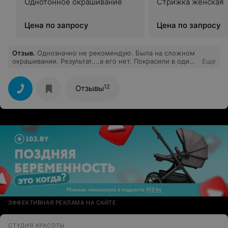
Однотонное окрашивание
Стрижка женская
Цена по запросу
Цена по запросу
Отзыв
.
Однозначно не рекомендую. Была на сложном
окрашивании. Результат....а его нет. Покрасили в один
Еще
тон в таком же цвете как я и пришла. И ещё мне
объясняли что это я не вижу ))) и денег пытались взять
побольше .... Обходите это место подальше
12
Отзывы
ЭФФЕКТИВНАЯ РЕКЛАМА НА САЙТЕ
СТУДИЯ КРАСОТЫ