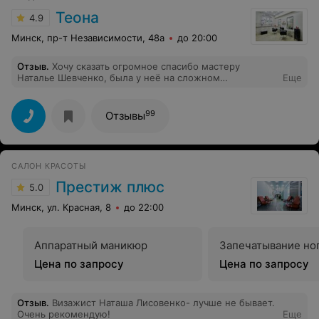
Теона
4.9
Минск, пр-т Независимости, 48а
до 20:00
Отзыв
.
Хочу сказать огромное спасибо мастеру
Наталье Шевченко, была у неё на сложном
Еще
окрашивании и стрижке. Я в восторге от проделанной
работы, результат оправдывает стоимость и
затраченные усилия!Теперь всегда только к Вам!
99
Отзывы
САЛОН КРАСОТЫ
Престиж плюс
5.0
Минск, ул. Красная, 8
до 22:00
Аппаратный маникюр
Запечатывание но
Цена по запросу
Цена по запросу
Отзыв
.
Визажист Наташа Лисовенко- лучше не бывает.
Очень рекомендую!
Еще