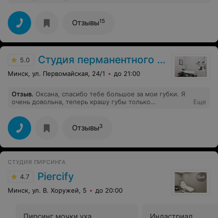
15
Отзывы
Студия перманентного макияжа Ксении Ермолич
5.0
Минск, ул. Первомайская, 24/1
до 21:00
Отзыв
.
Оксана, спасибо тебе большое за мои губки. Я
очень довольна, теперь крашу губы только
Еще
гигиенический помадой. У тебя золотые руки. Я очень
рада, что познакомилась с тобой и ты сделала мне
красоту, которой я любуюсь каждый день. Это именно
3
Отзывы
то, что я хотела. И лично от себя – ты замечательный
человек. P. S. обязательно жди в гости за красивыми
бровками.
СТУДИЯ ПИРСИНГА
Piercify
4.7
Минск, ул. В. Хоружей, 5
до 20:00
Пирсинг мочки уха
Индастриал