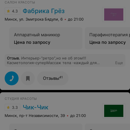
САЛОН КРАСОТЫ
Фабрика Грёз
4.3
Минск, ул. Змитрока Бядули, 6
до 21:00
Аппаратный маникюр
Парафинотерапия 
Цена по запросу
Цена по запросу
Отзыв
.
Интерьер-"ретро",но не об этом!!!
Касметология-суперМассаж тела -каждый для
Еще
себя,найдёт своего мастера(нужно
пробовать)Педикюр,делала у Алены Эксперемент с
парикмахерской -порадовал Неожиданно!Тепло,уютно
41
Отзывы
и заботливо
СТУДИЯ КРАСОТЫ
Чик-Чик
3.3
Минск, пр-т Независимости, 39
до 21:00