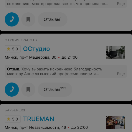
сожалению, мастер сделал все то, что просила не
Еще
делать(( Просьба прислушиваться к просьбам клиента!
1
Отзывы
СТУДИЯ КРАСОТЫ
ОСтудио
5.0
Минск, пр-т Машерова, 30
до 21:00
Отзыв
.
Хочу выразить искреннюю благодарность
мастеру Анне за высокий профессионализм и
Еще
внимательное отношение к каждому клиенту. Я
посещаю её уже около 20 лет, и с каждым годом её
опыт, уверенность и мастерство только растут и
393
Отзывы
совершенствуются. Анна всегда стремится подобрать
именно тот уход, который максимально подходит
моим волосам и образу. Результат её работы
неизменно превосходит ожидания: волосы выглядят
БАРБЕРШОП
здоровыми, ухоженными и красивыми. За всё время я
ни разу не задумывалась о смене мастера —
TRUEMAN
5.0
исключение составляют лишь её ученики, которых она
лично обучала и которым передала свой
Минск, пр-т Независимости, 46
до 22:00
профессиональный подход. Дорогие девушки,