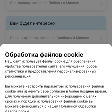
Спа-салоны возле пл. Победы в Минске
Вам будет интересно
Салоны красоты возле пл. Свободы в Минске
Салоны красоты на пр-те Независимости в
Обработка файлов cookie
Минске
Наш сайт использует файлы cookie для обеспечения
удобства пользователей сайта, его улучшения, сбора
статистики и предоставления персонализированных
Салоны красоты на Партизанском пр-те в
рекомендаций.
Минске
Вы можете настроить параметры использования файлов
cookie или изменить свое согласие в более позднее время.
Для получения дополнительной информации о целях,
сроках и порядке использования файлов cookie вы
можете ознакомиться с нашей
Политикой обработки
Добавить компанию
файлов cookie