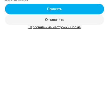
Принять
Добавить специалиста
Отклонить
Персональные настройки Cookie
О проекте
Новости проекта
Размещение рекламы
Вакансии
Публичный договор
Способы оплаты
Публичный договор по использованию сервиса
«Афиша»
Пользовательское соглашение
Написать в поддержку
Связаться по вопросам сотрудничества
Написать руководителю relax.by
Персональные настройки cookie
Обработка персональных данных