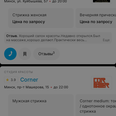
Минск, ул. Куйбышева, 57
до 20:00
берет 330 рублей за однотонное подкрашивание
корней. Вопрос 3: почему не была сделана
компенсация, вызванная ошибкой администратора?(
Стрижка женская
Вечерняя прическ
скидка, запись на удобный для клиента день). К
мастеру, который выполнял услугу вопросов нет,
Цена по запросу
Цена по запросу
работу свою делает качественно. А
непрофессионализм администратора может подарить
вам перед праздниками неприятный сюрприз.
Отзыв
.
Хороший салон красоты.Недавно открылся.Был
на массаже,хорошо делают.Практически весь
Еще
персонал с медицинским образованием,массажисты
так точно.Стрижки делают барберы по записи
вполовину дешевле чем в барбершопе.Есть женские
3
Отзывы
мастера.Косметология,маникюр,педикюр.Персонал
приветливый,ненасыщенный как во многих салонах.
Раньше был солярий,теперь салон красоты Золотое
яблоко
СТУДИЯ КРАСОТЫ
Corner
3.9
Минск, пр-т Машерова, 15
до 22:00
Мужская стрижка
Corner medium: т
/ однотонное окра
стрижка