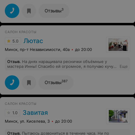
3
Отзывы
САЛОН КРАСОТЫ
Лютас
5.0
Минск, пр-т Независимости, 40а
до 20:00
Отзыв
.
На днях наращивала реснички объёмные у
мастера Инны! Спасибо ей огромное, я получаю кучу
Еще
комплиментов! Рекомендую
387
Отзывы
САЛОН КРАСОТЫ
Завитая
1.0
Минск, ул. Киселева, 3
до 20:00
Отзыв
.
Пытаюсь дозвониться в течение часа. Ни по