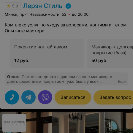
Лерэн Стиль
5.0
Минск, пр-т Независимости, 52
до 20:00
Комплекс услуг по уходу за волосами, ногтями и телом.
Опытные мастера
Покрытие ногтей лаком
Маникюр + долго
покрытие (база)
12 руб.
50 руб.
Отзыв
.
Постоянно делаю в данном салоне маникюр с
долговременным покрытием, уже была у всех
Еще
мастеров, но вот уже несколько месяцев делаю
маникюр у Виктории. Молодая, очень старательная
девочка, любит свое дело, а это всегда приятно, когда
Записаться
Задать вопрос
человеку нравится то, чем он занимается. Я довольна
результатом и сам салон-очень приятное место, все
доброжелательны и душевны. На фото только
некоторые работы Виктории, остальные фото к
сожалению не сохранила. Восторг! Салону -
процветания. И как пожелания - внедрить бонусы и
скидки постоянным клиентам:))