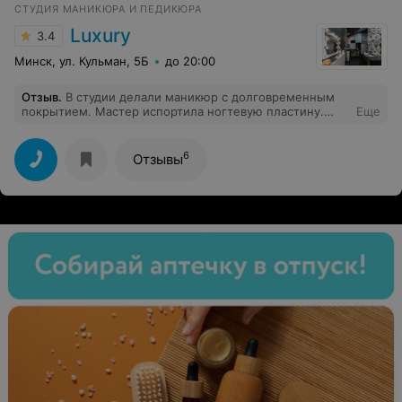
СТУДИЯ МАНИКЮРА И ПЕДИКЮРА
Luxury
3.4
Минск, ул. Кульман, 5Б
до 20:00
Отзыв
.
В студии делали маникюр с долговременным
покрытием. Мастер испортила ногтевую пластину.
Еще
Теперь необходимо срастить полностью ноготь, чтобы
была возможность снова покрыть гель-лаком. Не
советую. Тем более цены в салоне очень завышены.
6
Отзывы