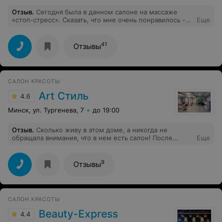
Отзыв
.
Сегодня была в данном салоне на массаже
«стоп-стресс». Сказать, что мне очень понравилось -
Еще
не сказать ничего. В восторге от процедуры и
профессионализма мастера (к сожалению, не знаю
имени девушки). Очень приятные впечатления от
41
Отзывы
салона. Рекомендую!
САЛОН КРАСОТЫ
Art Стиль
4.6
Минск, ул. Тургенева, 7
до 19:00
Отзыв
.
Сколько живу в этом доме, а никогда не
обращала внимания, что в нем есть салон! После
Еще
смены руководства или персонала, уж не знаю кто
именно сменился, но салон обрел вид однозначно.
Заходила на стрижку к мастеру Ирине, она заодно
9
Отзывы
проконсультировала меня дополнительно по моим
вопросам в окрашивании. Стиль в салоне сейчас не как
на фото - приятнее, всегда предложат чай/кофе.
Девочки рекомендуют друг друга, чувствуется
САЛОН КРАСОТЫ
атмосфера дружбы, видимо поэтому салон и стали
замечать, соседи тоже раньше никогда не обращали
Beauty-Express
4.4
внимания, а теперь забегаем, кто на стрижку, кто на