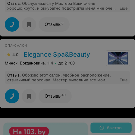
Отзыв
.
Обслуживался у Мастера Вики очень
хорошо,круто, и оккуратно подстригла меня мне очень
Еще
понравился мастер старался
6
Отзывы
СПА-САЛОН
Elegance Spa&Beauty
4.0
Минск, Богдановича, 114
до 21:00
Отзыв
.
Обожаю этот салон, удобное расположение,
отзывчивый персонал. Мастер выполнил все мои
Еще
пожелания. Обязательно ещё к Вам вернусь ❤️
40
Отзывы