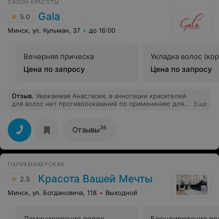
САЛОН КРАСОТЫ
Gala
5.0
Минск, ул. Кульман, 37
до 16:00
Вечерняя прическа
Укладка волос (ко
Цена по запросу
Цена по запросу
Отзыв
.
Уважаемая Анастасия, в аннотации красителей
для волос нет противопоказаний по применению для
Еще
беременных женщин. При применении красителей
возможна аллергическая реакция организма.Поэтому
необходимо заранее делать пробу. Если у Вас есть
36
Отзывы
сомнения ,то пожалуйста, обратитесь за консультацией
к своему врачу-гинекологу по поводу применения
химических красителей. С уважением, салон красоты
"Галина"
ПАРИКМАХЕРСКАЯ
Красота Вашей Мечты
2.5
Минск, ул. Богдановича, 118
Выходной
Ламинирование волос
Брондирование во