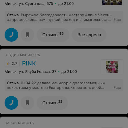
ресницы. Мне понравилось, просто и душевно.
Минск, ул. Сурганова, 57б
до 21:00
Рекомендую
Отзыв
.
Выражаю благодарность мастеру Алине Чехонь
за профессионализм, чуткий подход и внимательность
Еще
к "проблемным ногам" . Буду рада еще раз посетить
салон. С уважением.
186
Отзывы
Все адреса
СТУДИЯ МАНИКЮРА
PINK
2.7
Минск, ул. Якуба Коласа, 37
до 21:00
Отзыв
.
01.04.22 делала маникюр с долговременным
покрытием у мастера Екатерины, через пять дней
Еще
начало отслаиваться покрытие. Больше не рискну
пойти в эту студию.
22
Отзывы
САЛОН КРАСОТЫ