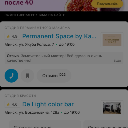
ЭФФЕКТИВНАЯ РЕКЛАМА НА САЙТЕ
СТУДИЯ ПЕРМАНЕНТНОГО МАКИЯЖА
Permanent Space by Kate Kabakova
4.9
Минск, ул. Якуба Коласа, 7
до 19:00
Отзыв
.
Замечательный мастер! Всё сделано очень
качественно!
Еще
1023
Отзывы
СТУДИЯ КРАСОТЫ
De Light color bar
4.6
Минск, ул. Богдановича, 128а
до 19:00
Стрижка женская
Окрашивание воло