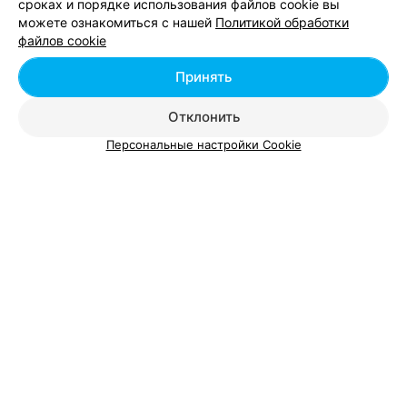
сроках и порядке использования файлов cookie вы
Минске
можете ознакомиться с нашей
Политикой обработки
файлов cookie
Принять
Отклонить
Добавить компанию
Персональные настройки Cookie
Добавить специалиста
О проекте
Новости проекта
Размещение рекламы
Вакансии
Публичный договор
Способы оплаты
Публичный договор по использованию сервиса
«Афиша»
Пользовательское соглашение