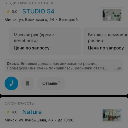
СТУДИЯ КРАСОТЫ И СТИЛЯ
STUDIO 54
5.0
Минск, ул. Белинского, 54
Выходной
Массаж рук (кроме
Ботокс + ламинир
лечебного)
ресниц
Цена по запросу
Цена по запросу
Отзыв
.
Впервые делала ламинирование ресниц.
Процедура мне очень понравилась, реснички стали
Еще
более длинными и подкрученными. В носке мне
хватило на 1.5 месяца, что очень удобно. В течении
этого времени тушью я не пользовалась)
1
Отзывы
САЛОН КРАСОТЫ
Nature
4.0
Минск, ул. Куйбышева, 46
до 18:00