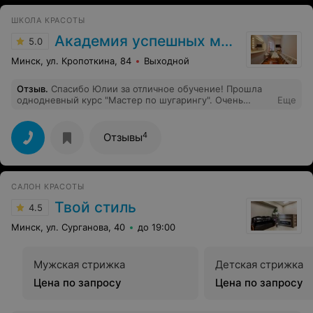
ШКОЛА КРАСОТЫ
Академия успешных мастеров
5.0
Минск, ул. Кропоткина, 84
Выходной
Отзыв
.
Спасибо Юлии за отличное обучение! Прошла
однодневный курс "Мастер по шугарингу". Очень
Еще
понравилось! Юлия все подробно и доступно
объясняла, научила работать с разными пастами,
поделилась своими фишками в работе. А практика
4
Отзывы
прошла на одном дыхании! Спасибо за терпение и
новые знания!
САЛОН КРАСОТЫ
Твой стиль
4.5
Минск, ул. Сурганова, 40
до 19:00
Мужская стрижка
Детская стрижка
Цена по запросу
Цена по запросу