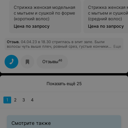
Стрижка женская модельная
Стрижка женская 
с мытьем и сушкой по форме
с мытьем и сушко
(короткий волос)
(средний волос)
Цена по запросу
Цена по запросу
Отзыв
.
04.04.23 в 18.30 стриглась в элит зале. Были
волосы чуть выше плеч, ровный срез, густые кончики.
Еще
Обговорили, что хочу так же, только короче. Поначалу
все было нормально, потом мастер начала поднимать
пряди вверх и делать их короче. Я не понимала какой
46
Отзывы
будет результат, поэтому постеснялась остановить ее.
В итоге я имею неровную стрижку, слева волосы
длинее, по всей голове выбраны пряди и пострижены
на уровне ушей
Показать ещё 25
1
2
3
4
Смотрите также