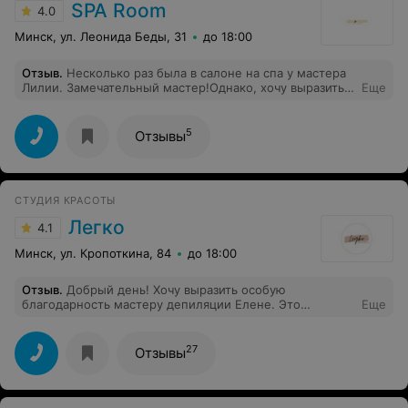
SPA Room
4.0
Минск, ул. Леонида Беды, 31
до 18:00
Отзыв
.
Несколько раз была в салоне на спа у мастера
Лилии. Замечательный мастер!Однако, хочу выразить
Еще
недовольсво руководству салона. У меня есть
традиция начинать свой день рождения в СПА.
Текущий год не исключение. Записалась
5
Отзывы
заблаговоременно. За 3 дня мне позвонили со
следующей информацией: мастер уходит в отпуск,
другой мастер работает только с 4х, у еще одного
выходной. Мои варианты: или после 4х или другой
СТУДИЯ КРАСОТЫ
день. Если не хотите терять клиентов - нужно уметь
выводить персонал для закрытия имеющихся записей.
Легко
4.1
Минск, ул. Кропоткина, 84
до 18:00
Отзыв
.
Добрый день! Хочу выразить особую
благодарность мастеру депиляции Елене. Это
Еще
настоящий профессионал своего дела. Я всегда
остаюсь давольна результатом.
27
Отзывы