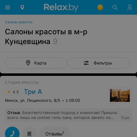
Салоны красоты
Салоны красоты в м-р
Кунцевщина
9
Фильтры
Карта
СТУДИЯ КРАСОТЫ
Три А
4.3
Минск, ул. Лещинского, 8/5
с 09:00
Отзыв
.
Безответственный подход к клиентам! Пришла
всего лишь на снятие гель-лака, которое заняло не
Еще
больше 20 минут, но прождала своей процедуры 35
минут, ещё и цену назвали завышенную. Полнейшее
неуважение к клиентам и их времени.
7
Отзывы