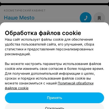
КОСМЕТИЧЕСКИЙ КАБИНЕТ
Наше Mesto
Минск, ул. Притыцкого, 148
с 12:00
Обработка файлов cookie
Наш сайт использует файлы cookie для обеспечения
удобства пользователей сайта, его улучшения, сбора
Смотрите также
статистики и предоставления персонализированных
рекомендаций.
Барбершопы в м-р Кунцевщина в Минске
Вы можете настроить параметры использования файлов
cookie или изменить свое согласие в более позднее время.
Для получения дополнительной информации о целях,
Аппаратный маникюр в м-р Кунцевщина в
сроках и порядке использования файлов cookie вы
Минске
можете ознакомиться с нашей
Политикой обработки
файлов cookie
Солярии в м-р Кунцевщина в Минске
Принять
Отклонить