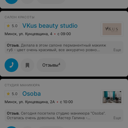
САЛОН КРАСОТЫ
VKus beauty studio
5.0
Минск, ул. Кунцевщина, 4
с 09:00
Отзыв
.
Делала в этом салоне перманентный макияж
губ - цвет очень красивый, все аккуратно ровно
Еще
сделано. Очень советую. Спасибо!
4
Отзывы
СТУДИЯ МАНИКЮРА
Osoba
5.0
Минск, ул. Кунцевщина, 2А
с 10:00
Отзыв
.
Сегодня посетила студию маникюра "Osoba".
Осталась очень довольна. Мастер Галина -
Еще
профессионал своего дела. Приятная обстановка.
Адекватная цена. Всем рекомендую.