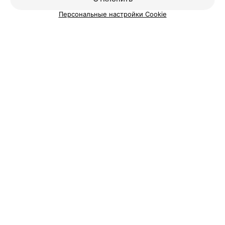
Вам будет интересно
Персональные настройки Cookie
Салоны красоты в м-р Малиновка в Минске
Салоны красоты в м-р Масюковщина
Салоны красоты в м-р Михалово
Добавить компанию
Добавить специалиста