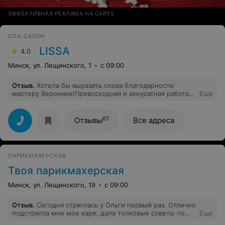
ЭФФЕКТИВНАЯ РЕКЛАМА НА САЙТЕ
СПА-САЛОН
LISSA
4.0
Минск, ул. Лещинского, 1
с 09:00
Отзыв
.
Хотела бы выразить слова благодарности
мастеру Веронике!Превосходная и аккуратная работа!
Еще
Маникюр сделан быстро и качественно! Вероника
замечательный мастер.Она внимательно отнеслась ко
всем моим просьбам.Всем рекомендую специалиста!
67
Отзывы
Все адреса
ПАРИКМАХЕРСКАЯ
Твоя парикмахерская
Минск, ул. Лещинского, 19
с 09:00
Отзыв
.
Сегодня стриглась у Ольги первый раз. Отлично
подстригла мне мое каре, дала толковые советы по
Еще
уходу за моими волосами и об окраске. Приятно