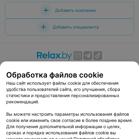
Добавить компанию
Добавить специалиста
О проекте
Новости проекта
Размещение рекламы
Обработка файлов cookie
Вакансии
Публичный договор
Способы оплаты
Публичный договор по использованию сервиса
Наш сайт использует файлы cookie для обеспечения
«Афиша»
удобства пользователей сайта, его улучшения, сбора
статистики и предоставления персонализированных
Пользовательское соглашение
рекомендаций.
Написать в поддержку
Вы можете настроить параметры использования файлов
Связаться по вопросам сотрудничества
cookie или изменить свое согласие в более позднее время.
Написать руководителю relax.by
Для получения дополнительной информации о целях,
Персональные настройки cookie
сроках и порядке использования файлов cookie вы
можете ознакомиться с нашей
Политикой обработки